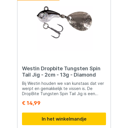
Westin Dropbite Tungsten Spin
Tail Jig - 2cm - 13g - Diamond
Bij Westin houden we van kunstaas dat ver
werpt en gemakkelijk te vissen is. De
DropBite Tungsten Spin Tail Jig is een
echte kampioen dankzij zijn compacte vorm
€ 14,99
en solide wolfraam lichaam. Laat hem
eenvoudig zinken tot de gewenste diepte
en haal hem gelijkmatig binnen. Het
In het winkelmandje
wolfraamlichaam is direct verbonden met
een op maat gemaakt Colorado spinnend