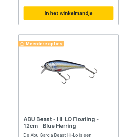
een raket. Het unieke Colorado-blad is
direct verbonden met het lichaam, wat
In het winkelmandje
zorgt voor extra trillingen die roofvissen
aantrekken. Je kunt hem binnenhalen,
jiggen over de bodem of verticaal
gebruiken â€“ vanaf de boot of vanaf de
kant. Met handgeschilderde kleuren,
ultrascherpe haken en een loodvrij ontwerp
Meerdere opties
is dit kunstaas gebouwd voor
topprestaties in elk water.
ABU Beast - HI-LO Floating -
12cm - Blue Herring
De Abu Garcia Beast Hi-Lo is een