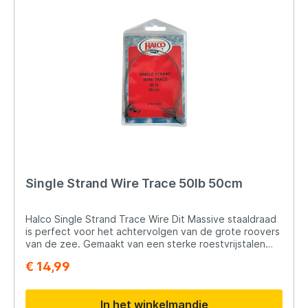
Single Strand Wire Trace 50lb 50cm
Halco Single Strand Trace Wire Dit Massive staaldraad
is perfect voor het achtervolgen van de grote roovers
van de zee. Gemaakt van een sterke roestvrijstalen
draad waar je tand-vissen zoals Barracuda , Wahoo niet
€ 14,99
doorheen kunnen bijten. Verander het aas snel met de
Halco Crosslock-snap. Je kunt meer beweging uit je
kunstaas halen met de gemonteerde wartel. en de
In het winkelmandje
haywire twist houdt alles op zijn plek. Onmisbaar voor