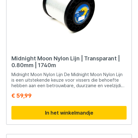
Midnight Moon Nylon Lijn | Transparant |
0.80mm | 1740m
Midnight Moon Nylon Lijn De Midnight Moon Nylon Lijn
is een uitstekende keuze voor vissers die behoefte
hebben aan een betrouwbare, duurzame en veelzijdige
vislijn. Gemaakt van hoogwaardig nylon, biedt deze lijn
€ 59,99
de perfecte combinatie van sterkte, flexibiliteit en
gebruiksgemak, en is geschikt voor een breed scala
aan visomstandigheden en toepassingen. Kenmerken:
In het winkelmandje
Duurzaamheid: Deze vislijn is ontworpen om langdurige
prestaties te leveren. Het nylon materiaal is bestand
tegen slijtage, schuren en andere fysieke invloeden,
wat hem ideaal maakt voor diverse visomgevingen,
zowel zoet- als zoutwater. Veelzijdigheid: De Midnight