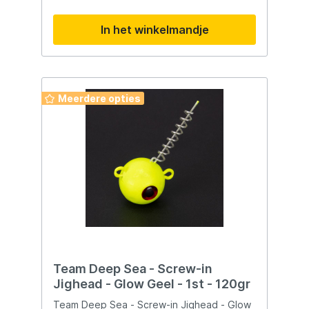
meervalvissers die streven naar succes aan
een meerval kan detecteren.
de waterkant.
In het winkelmandje
Meerdere opties
Team Deep Sea - Screw-in
Jighead - Glow Geel - 1st - 120gr
Team Deep Sea - Screw-in Jighead - Glow