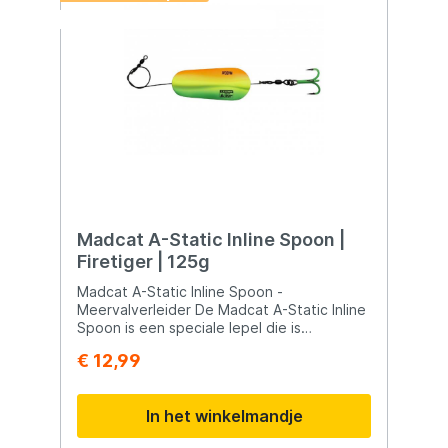
Deze week: 2 halen 1 betalen
Madcat A-Static Inline Spoon |
Firetiger | 125g
Madcat A-Static Inline Spoon -
Meervalverleider De Madcat A-Static Inline
Spoon is een speciale lepel die is
ontworpen om de meerval minder snel af te
€ 12,99
schrikken door het elektrische veld. De
kenmerken van deze lepel maken hem
uitermate geschikt voor het verleiden van
In het winkelmandje
meervallen. Hier zijn enkele belangrijke
kenmerken van de Madcat A-Static Inline