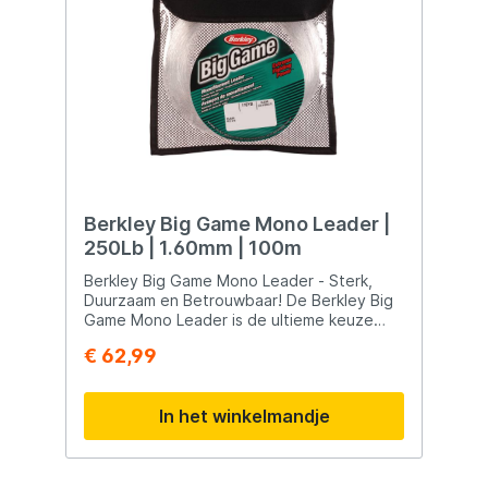
Berkley Big Game Mono Leader |
250Lb | 1.60mm | 100m
Berkley Big Game Mono Leader - Sterk,
Duurzaam en Betrouwbaar! De Berkley Big
Game Mono Leader is de ultieme keuze
voor vissers die op zoek zijn naar een
€ 62,99
betrouwbare en sterke leaderlijn die elke
uitdaging aankan. Ontworpen om bestand
te zijn tegen harde schokken en krachtige
In het winkelmandje
aanbeten, is deze leader de perfecte
metgezel voor zowel zoet- als
zoutwateromgevingen. Belangrijkste
Kenmerken: Uitstekende Schokdemping: