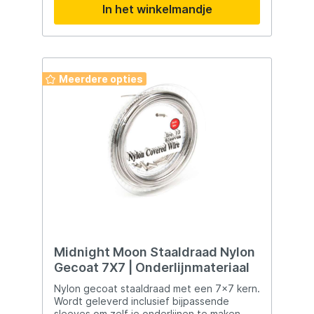
In het winkelmandje
ontworpen om efficiënt en betrouwbaar te
werken, wat ze een onmisbaar hulpmiddel
maakt voor elke visser die zijn uitrusting
naar een hoger niveau wil tillen. Perfect
voor het maken van zowel staal- als nylon
onderlijnen, deze sleeves zorgen ervoor
Meerdere opties
dat je vismateriaal altijd in topvorm is.
Midnight Moon Staaldraad Nylon
Gecoat 7X7 | Onderlijnmateriaal
Nylon gecoat staaldraad met een 7x7 kern.
Wordt geleverd inclusief bijpassende
sleeves om zelf je onderlijnen te maken.