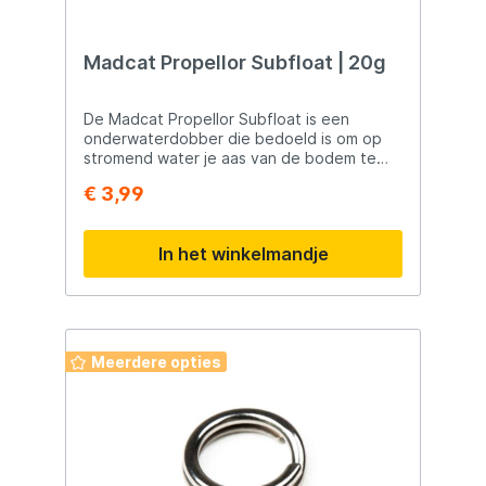
Madcat Propellor Subfloat | 20g
De Madcat Propellor Subfloat is een
onderwaterdobber die bedoeld is om op
stromend water je aas van de bodem te
liften. Daarbij zorgt hij bij stroming voor
€ 3,99
turbulentie in het water wat zeer attractief
voor de meerval is.
In het winkelmandje
Meerdere opties