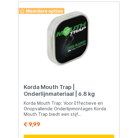
Meerdere opties
Korda Mouth Trap |
Onderlijnmateriaal | 6.8 kg
Korda Mouth Trap: Voor Effectieve en
Onopvallende Onderlijnmontages Korda
Mouth Trap biedt een stijf
onderlijnmateriaal dat ideaal is voor het
€ 9,99
snel en eenvoudig creëren van gebogen
Stiff Rigs. Hier zijn enkele belangrijke
kenmerken en tips voor het gebruik van