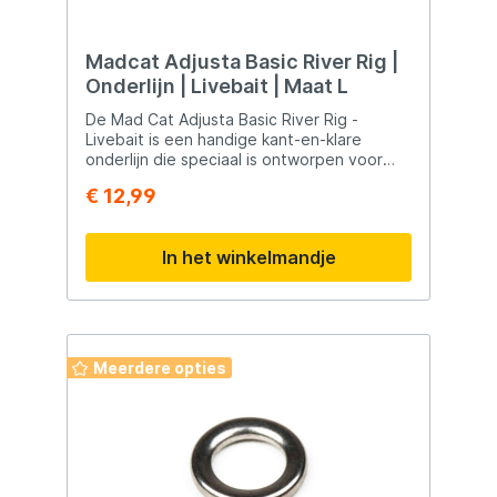
Madcat Adjusta Basic River Rig |
Onderlijn | Livebait | Maat L
De Mad Cat Adjusta Basic River Rig -
Livebait is een handige kant-en-klare
onderlijn die speciaal is ontworpen voor
het bodemvissen op snel stromende
€ 12,99
rivieren met een aasvis van 15 tot 17 cm.
Deze onderlijn is geknoopt van Mad Cat
Ultra Soft Mono.
In het winkelmandje
Meerdere opties