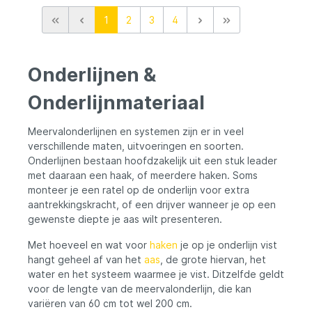
onderlijn in handen, speciaal ontworpen
1
2
3
4
voor het vissen op meerval in diverse
omstandigheden.
Onderlijnen &
Onderlijnmateriaal
Meervalonderlijnen en systemen zijn er in veel
verschillende maten, uitvoeringen en soorten.
Onderlijnen bestaan hoofdzakelijk uit een stuk leader
met daaraan een haak, of meerdere haken. Soms
monteer je een ratel op de onderlijn voor extra
aantrekkingskracht, of een drijver wanneer je op een
gewenste diepte je aas wilt presenteren.
Met hoeveel en wat voor
haken
je op je onderlijn vist
hangt geheel af van het
aas
, de grote hiervan, het
water en het systeem waarmee je vist. Ditzelfde geldt
voor de lengte van de meervalonderlijn, die kan
variëren van 60 cm tot wel 200 cm.