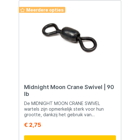
Meerdere opties
Midnight Moon Crane Swivel | 90
lb
De MIDNIGHT MOON CRANE SWIVEL
wartels zijn opmerkelijk sterk voor hun
grootte, dankzij het gebruik van
hoogwaardig staal. Hier zijn enkele
€ 2,75
kenmerken van deze wartels: Hoogwaardig
Staal: De wartels zijn vervaardigd uit
hoogwaardig staal, wat bijdraagt aan hun