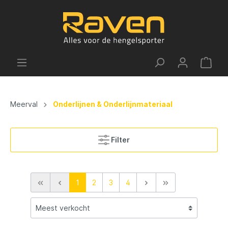
Meerval
Onderlijnen & Onderlijnmateriaal
Filter
1
2
3
4