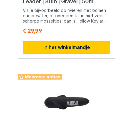
Leader | 80lb | Gravel | 50m
Vis je bijvoorbeeld op rivieren met bomen
onder water, of over een talud met zeer
scherpe mosseltjes, dan is Hollow Kevlar
van PB Products mogelijk iets voor jou.
€ 29,99
Ideaal voor extreme omstandigheden, hol
van binnen en extreem schuurbestendig.
In het winkelmandje
Meerdere opties