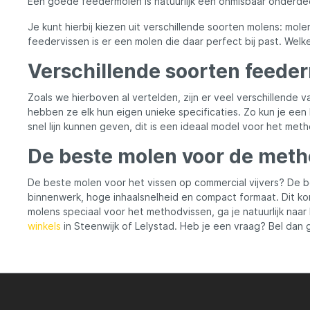
Een goede feedermolen is natuurlijk een onmisbaar onderdee
eigens
tijden
Je kunt hierbij kiezen uit verschillende soorten molens: mol
mogeli
feedervissen is er een molen die daar perfect bij past. Welke 
weerst
groott
Verschillende soorten feede
helpt 
beheersen. Een op
van de
Zoals we hierboven al vertelden, zijn er veel verschillende 
hendel
hebben ze elk hun eigen unieke specificaties. Zo kun je ee
om gem
snel lijn kunnen geven, dit is een ideaal model voor het met
waardo
gemakk
De beste molen voor de metho
metale
hendel
De beste molen voor het vissen op commercial vijvers? De b
alleen 
maar o
binnenwerk, hoge inhaalsnelheid en compact formaat. Dit k
van de molen. M
molens speciaal voor het methodvissen, ga je natuurlijk n
biedt 
winkels
in Steenwijk of Lelystad. Heb je een vraag? Bel dan g
5000 s
betrou
overbr
zorgt 
waardo
verschi
omstan