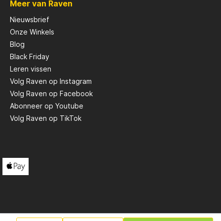
Meer van Raven
 en
p die
Nieuwsbrief
Onze Winkels
, zonder
eid.Klaar
Blog
n nieuw
Black Friday
 onze
Leren vissen
wateren
Duik in
Volg Raven op Instagram
n
Volg Raven op Facebook
nog en
en naar
Abonneer op Youtube
Volg Raven op TikTok