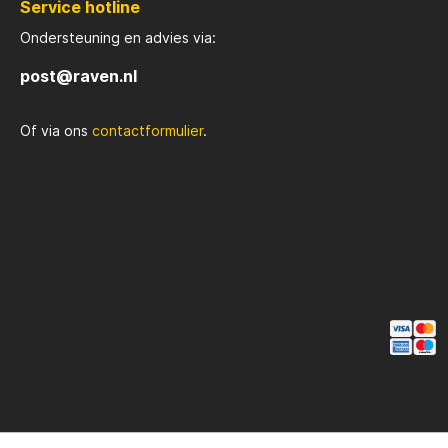
Service hotline
beuge
en rob
Ondersteuning en advies via:
Dankzij
stevig
post@raven.nl
Perfec
divers
karper
Of via ons
contactformulier
.
alles 
met he
jaar garantie. Ko
Perfec
uitste
eigens
visser
betrou
betaal
versch