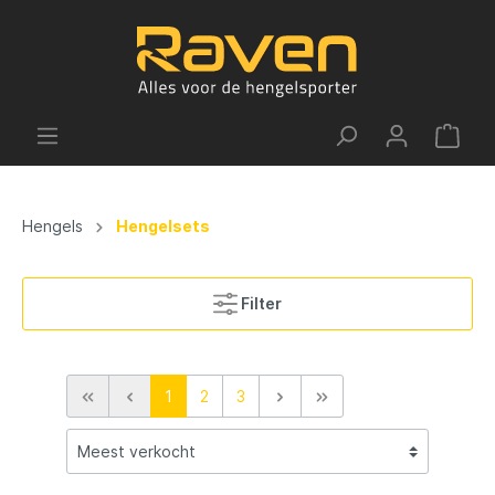
Hengels
Hengelsets
Filter
1
2
3