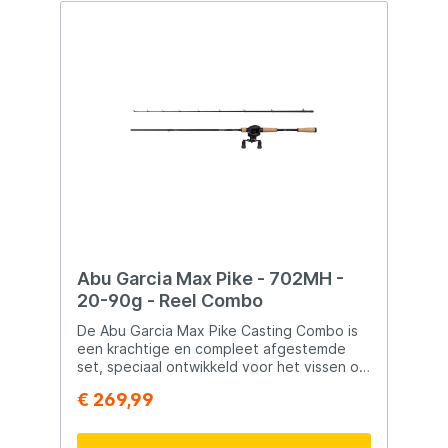
Abu Garcia Max Pike - 702MH -
20-90g - Reel Combo
De Abu Garcia Max Pike Casting Combo is
een krachtige en compleet afgestemde
set, speciaal ontwikkeld voor het vissen op
snoek met groot kunstaas. Deze
€ 269,99
combinatie van hengel en reel biedt een
uitstekende balans tussen kracht, controle
en gebruiksgemak. De hengel is gebouwd