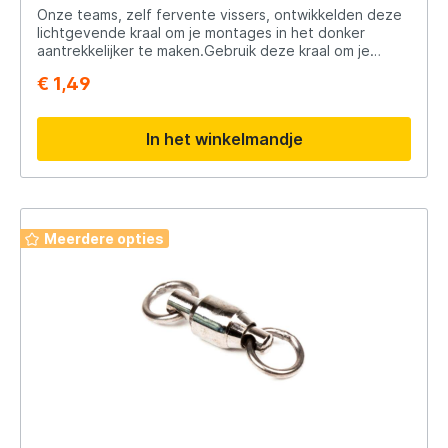
Onze teams, zelf fervente vissers, ontwikkelden deze
lichtgevende kraal om je montages in het donker
aantrekkelijker te maken.Gebruik deze kraal om je
strandhengelmontages bij weinig licht of in het donker
€ 1,49
aantrekkelijk te maken.
In het winkelmandje
Meerdere opties