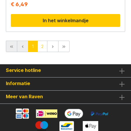
€ 6,49
In het winkelmandje
1
2
Service hotline
Informatie
Meer van Raven