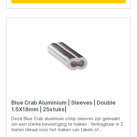
levensduur. Betrouwbaarheid: Verhoogt de kans op
succesvolle vangsten door het minimaliseren van
lijnbreuken en het verhogen van de efficiëntie. Heavy
Duty: Speciaal ontworpen voor grote en krachtige
vissen, waardoor je altijd voorbereid bent op de
zwaarste uitdagingen. Conclusie De Black Magic Twin
Spin Ball Bearing Swivels 37kg is de perfecte keuze
voor vissers die op zoek zijn naar maximale
betrouwbaarheid en prestaties onder zware
omstandigheden. Met zijn kogel gelagerde technologie
en heavy-duty ontwerp, biedt deze wartel
ongeëvenaarde duurzaamheid en soepelheid.
Investeer in de beste wartel voor je volgende vistrip
en ervaar het verschil in kwaliteit en prestaties met
Black Magic.
Blue Crab Aluminium | Sleeves | Double
1.5X18mm | 25stuks|
Deze Blue Crab aluminium crimp sleeves zijn gemaakt
om een sterke bevestiging te maken . Verkrijgbaar in 2
maten Ideaal voor het maken van takels of
verticaalpresentaties. Gebruik een stevige sleeve-