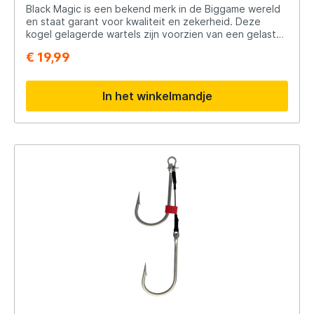
Black Magic is een bekend merk in de Biggame wereld
en staat garant voor kwaliteit en zekerheid. Deze
kogel gelagerde wartels zijn voorzien van een gelaste
ring. Waarom wartels met een kogellager ? omdat
€ 19,99
deze ook onder hoge spanning gewoon hun werk
doen.
In het winkelmandje