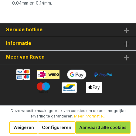
0.04mm en 0.14mm.
Service hotline
Informatie
Meer van Raven
Gerealiseerd met Shopware
Deze website maakt gebruik van cookies om de best mogelijke
ervaring te garanderen.
Meer informatie...
Weigeren
Configureren
Aanvaard alle cookies