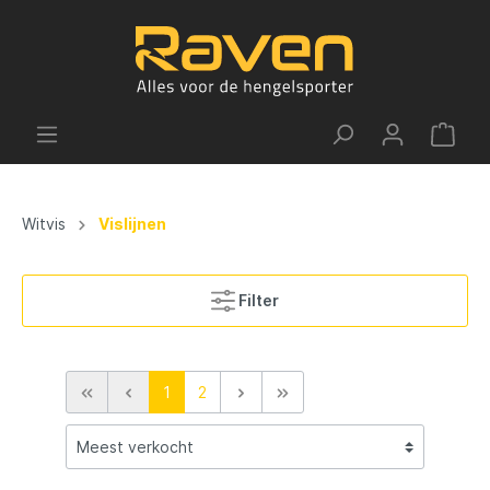
Witvis
Vislijnen
Filter
1
2