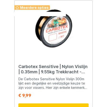
Meerdere opties
Deze week: 2 halen 1 betalen
Carbotex Sensitive | Nylon Vislijn
| 0.35mm | 9.55kg Trekkracht -
300m
De Carbotex Sensitive Nylon Vislijn 300m
lijkt een degelijke en veelzijdige keuze te
zijn voor vissers. Hier zijn enkele kenmerken
en voordelen van deze nylon vislijn:
€ 9,99
Degelijke Nylon Hoofdlijn: De lijn wordt
beschreven als een degelijke nylon
hoofdlijn, wat betekent dat het geschikt is