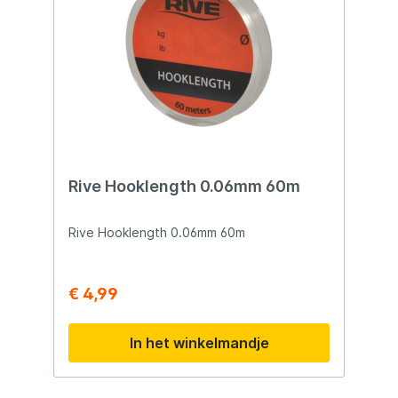
baitcasting reels. Ongelooflijke
prijskwaliteitverhouding! 8-Strengen Rond
gevlochten Hoge treksterkte Hoge
slijtvastheid Geen rek In Japan
gefabriceerd
Rive Hooklength 0.06mm 60m
Rive Hooklength 0.06mm 60m
€ 4,99
In het winkelmandje