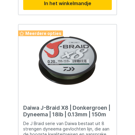
In het winkelmandje
visomstandigheden. Vrijwel onzichtbaar
onder water: De Clear Vanish Fluorocarbon
leader is vrijwel onzichtbaar onder water,
waardoor het minder opvalt voor vissen en
de kans op beten vergroot. Speciaal
geselecteerd door roofvisexperts: Het
Meerdere opties
systeem is samengesteld door experts op
het gebied van roofvissen, wat betekent
dat het is afgestemd op de behoeften van
vissers die gericht zijn op snoekbaars,
baars, forel en zeebaars. Dit Duo Spool
systeem biedt vissers een handige en
effectieve oplossing voor hun
lijnbehoeften, met de voordelen van zowel
gevlochten als fluorocarbon lijnen.
Daiwa J-Braid X8 | Donkergroen |
Dyneema | 18lb | 0.13mm | 150m
De J Braid serie van Daiwa bestaat uit 8
strengen dyneema gevlochten lijn, die aan
de hoogste kwaliteitseisen en aanspraken