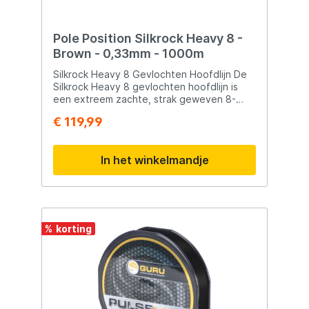
Pole Position Silkrock Heavy 8 -
Brown - 0,33mm - 1000m
Silkrock Heavy 8 Gevlochten Hoofdlijn De
Silkrock Heavy 8 gevlochten hoofdlijn is
een extreem zachte, strak geweven 8-
vlecht die werpt als een droom en zeer
€ 119,99
SNEL zinkt. De ideale keuze voor allround
afstandsvissen en het vormt een goede
combinatie met onze mono/fluoro carbon
In het winkelmandje
shockleaders. Verkrijgbaar in een slibkleur
die wegvalt tegen de meeste soorten
bodems. Beschikbaar in: 0,30 mm / 500 m
0,33 mm / 500 m 0,30 mm / 1000 m 0,33 mm
/ 1000 m
%