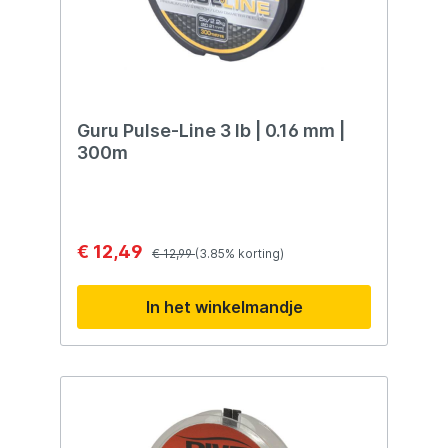
Guru Pulse-Line 3 lb | 0.16 mm |
300m
€ 12,49
€ 12,99
(3.85% korting)
In het winkelmandje