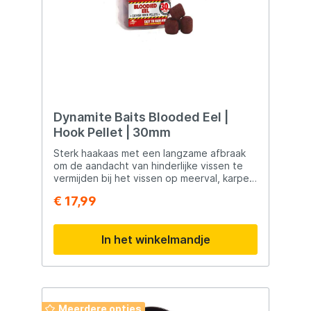
Dynamite Baits Blooded Eel |
Hook Pellet | 30mm
Sterk haakaas met een langzame afbraak
om de aandacht van hinderlijke vissen te
vermijden bij het vissen op meerval, karpers
en barbeel. De textuuris zacht genoeg om
€ 17,99
er een boiliernaald doorheen te steken
zonder dat er eerst geboord hoeft te
worden.
In het winkelmandje
Meerdere opties