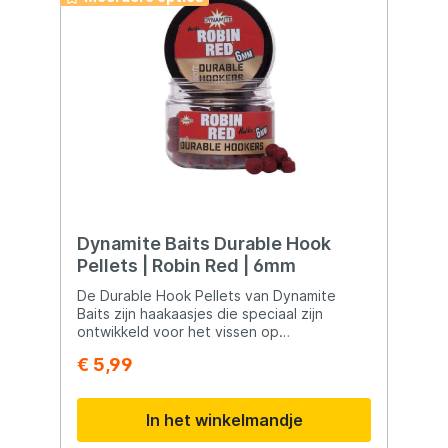
Dynamite Baits Durable Hook
Pellets | Robin Red | 6mm
De Durable Hook Pellets van Dynamite
Baits zijn haakaasjes die speciaal zijn
ontwikkeld voor het vissen op
verschillende vissoorten. Hier zijn enkele
€ 5,99
kenmerken en toepassingen van deze
haakaasjes: Attractieve Geur- en
Smaakstoffen: De Durable Hook Pellets
In het winkelmandje
staan bekend om hun sterke geur- en
smaakstoffen die onder water vrijkomen.