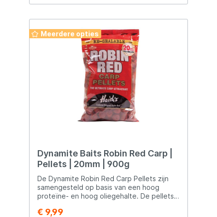
feederhengel. Over het algemeen bieden
de Durable Hook Pellets van Dynamite
Baits vissers een attractieve en effectieve
optie voor het vissen op diverse
Meerdere opties
vissoorten in verschillende
omstandigheden.
Dynamite Baits Robin Red Carp |
Pellets | 20mm | 900g
De Dynamite Robin Red Carp Pellets zijn
samengesteld op basis van een hoog
proteïne- en hoog oliegehalte. De pellets
van 8mm en hoger zijn voorgeboord,
€ 9,99
hierdoor zijn deze ook gemakkelijk als