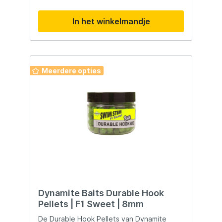
snel af waardoor de attractoren vrij komen.
De Stiki Method Pellets zijn gemaakt van
In het winkelmandje
hoogwaardig vismeel en voorzien van een
aantrekkelijke Chocolate Orange flavour,
hierdoor zijn ze perfect voor het vissen op
karper en brasem op commercials.
Meerdere opties
Dynamite Baits Durable Hook
Pellets | F1 Sweet | 8mm
De Durable Hook Pellets van Dynamite