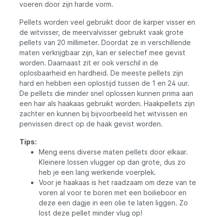
maar ook als voer om een voerplek op te
voeren door zijn harde vorm.
bouwen. De pellets zijn stevig genoeg om
aan de hair te blijven zitten, maar lossen
Pellets worden veel gebruikt door de karper visser en
ook langzaam op in het water, waardoor ze
de witvisser, de meervalvisser gebruikt vaak grote
een langdurige voedselbron vormen. De
pellets van 20 millimeter. Doordat ze in verschillende
Base Halibut pellet is het ideale karper en
maten verkrijgbaar zijn, kan er selectief mee gevist
meerval aas ! Samenstelling : *Eiwit
30%*Vet 8.7%*Ruwe Celstof 2.4%
worden. Daarnaast zit er ook verschil in de
oplosbaarheid en hardheid. De meeste pellets zijn
hard en hebben een oplostijd tussen de 1 en 24 uur.
De pellets die minder snel oplossen kunnen prima aan
een hair als haakaas gebruikt worden. Haakpellets zijn
zachter en kunnen bij bijvoorbeeld het witvissen en
penvissen direct op de haak gevist worden.
Tips:
Meng eens diverse maten pellets door elkaar.
Kleinere lossen vlugger op dan grote, dus zo
heb je een lang werkende voerplek.
Voor je haakaas is het raadzaam om deze van te
voren al voor te boren met een boilieboor en
deze een dagje in een olie te laten liggen. Zo
lost deze pellet minder vlug op!