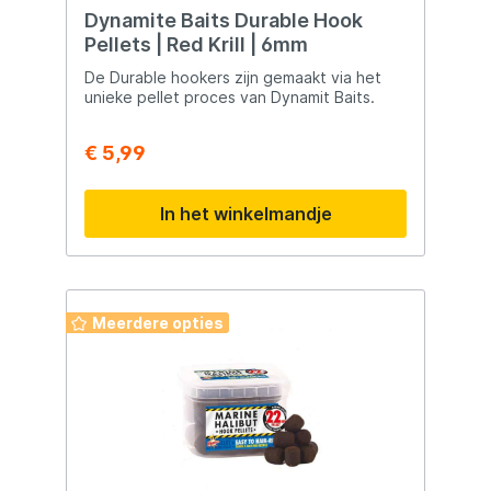
pellets — een perfecte camouflage. De Hi-
Dynamite Baits Durable Hook
Attract Pellets zijn 6 mm in diameter en
Pellets | Red Krill | 6mm
worden geleverd in een handige
verpakking van 1 kg. Een slimme keuze voor
De Durable hookers zijn gemaakt via het
elke visser die op zoek is naar doeltreffend
unieke pellet proces van Dynamit Baits.
aas met directe werking en maximale
triggerkracht.
€ 5,99
In het winkelmandje
Meerdere opties