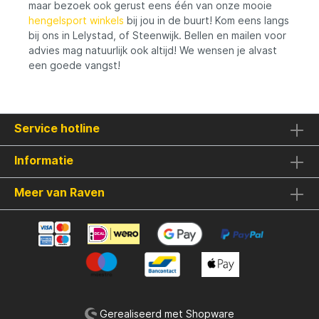
maar bezoek ook gerust eens één van onze mooie
hengelsport winkels
bij jou in de buurt! Kom eens langs
bij ons in Lelystad, of Steenwijk. Bellen en mailen voor
advies mag natuurlijk ook altijd! We wensen je alvast
een goede vangst!
Service hotline
Informatie
Meer van Raven
Gerealiseerd met Shopware