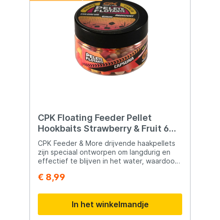
CPK Floating Feeder Pellet
Hookbaits Strawberry & Fruit 6
mm 20gr
CPK Feeder & More drijvende haakpellets
zijn speciaal ontworpen om langdurig en
effectief te blijven in het water, waardoor
ze ideaal zijn voor gebruik tijdens het
€ 8,99
feeder vissen. Met een diameter van 6 mm
bieden ze een perfecte balans tussen
grootte en aantrekkelijkheid, waardoor ze
In het winkelmandje
geschikt zijn voor een breed scala aan
visomgevingen en omstandigheden. Elke