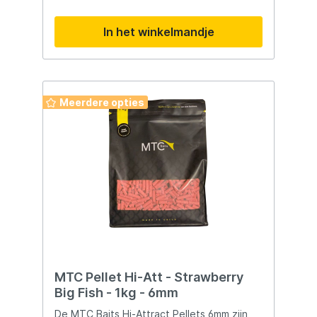
haakaas. Robin Red is hét bewezen recept
voor de grote vis.
In het winkelmandje
Meerdere opties
MTC Pellet Hi-Att - Strawberry
Big Fish - 1kg - 6mm
De MTC Baits Hi-Attract Pellets 6mm zijn