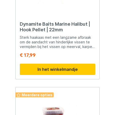
Dynamite Baits Marine Halibut |
Hook Pellet | 22mm
Sterk haakaas met een langzame afbraak
om de aandacht van hinderlijke vissen te
vermijden bij het vissen op meerval, karpers
en barbeel. De textuuris zacht genoeg om
€ 17,99
er een boiliernaald doorheen te steken
zonder dat er eerst geboord hoeft te
worden.
In het winkelmandje
Meerdere opties