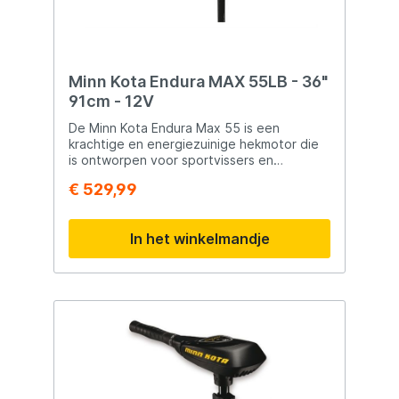
kleinere boten. Dankzij de efficiënte
je aanzienlijk langer kunt vissen op één
prestaties, het lage gewicht en de
acculading. Bovendien geeft de
robuuste bouwkwaliteit biedt deze motor
geïntegreerde batterij-indicator altijd
alles wat je nodig hebt voor zorgeloos
inzicht in de resterende accucapaciteit.
varen. 👉 Ontdek nu de kracht van de Minn
Met de robuuste Weedless Wedge 2
Minn Kota Endura MAX 55LB - 36"
Kota Endura 34 en ervaar stil, betrouwbaar
propeller vaart de motor moeiteloos door
91cm - 12V
en duurzaam varen!
waterplanten en lichte begroeiing. De
Terrova is ontworpen voor gebruik op zoet
De Minn Kota Endura Max 55 is een
water en staat bekend om zijn
krachtige en energiezuinige hekmotor die
betrouwbaarheid, stille werking en
is ontworpen voor sportvissers en
nauwkeurige besturing. Belangrijkste
recreanten die maximale controle en een
€ 529,99
kenmerken Minn Kota Terrova boegmotor
lange vaartijd wensen. Met een stuwkracht
Stuwkracht van 55 lbs (600 Watt) 12 Volt
van 55 lbs (25 kg) en een 12 Volt
uitvoering Schachtlengte van 137 cm (54")
aandrijving levert deze elektromotor
In het winkelmandje
Traploze snelheidsregeling Spot-Lock
uitstekende prestaties op meren, rivieren
ankerfunctie AutoPilot koersfunctie
en andere binnenwateren. Dankzij de
Inclusief draadloze afstandsbediening
traploze snelheidsregeling en de
Digital Maximizer voor een langere
geïntegreerde Digital Maximizer™ vaar je
accuduur Geïntegreerde batterij-indicator
stiller, efficiënter en tot vijf keer langer op
Weedless Wedge 2 propeller (MKP-32)
één acculading. De Endura Max
Geschikt voor zoet water Stille en
onderscheidt zich door de nauwkeurige
nauwkeurige bediening Ideaal voor
snelheidsregeling, waardoor je altijd de
middelgrote visboten In de verpakking Minn
ideale snelheid kunt instellen zonder vaste
Kota Terrova 55 boegmotor Draadloze
standen. Hierdoor wordt het