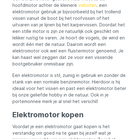
voeden van elektronische apparaten,
hoofdmotor achter de kleinere
visboten
. een
verlichting en huishoudelijke apparaten.
Fishfinders op Bellyboten Belangrijke
elektromotor gebruik je bijvoorbeeld bij het trollend
opmerking: Bij het gebruik van een
vissen vanuit de boot bij het roofvissen of het
LiFePO4-accu om een apparaat met een
uitvaren van je lijnen bij het karpervissen. Doordat het
elektromotor van stroom te voorzien,
een stille motor is zijn ze natuurlijk ook geschikt om
inclusief motoren die de propeller
lekker rustig te varen. Je hoort de vogels, de wind en
aandrijven, is het verplicht om een DC-
wordt één met de natuur. Daarom wordt een
zekering te gebruiken op het (+) circuit van
de batterij. De waarde van deze zekering
elektromotor ook wel een fluistermotor genoemd. Je
mag niet groter zijn dan de maximale
kan haast wel zeggen dat ze voor een vissende
belastingstroom die op de behuizing van
bootgebruiker onmisbaar zijn.
de accu staat aangegeven. Het laden van
de accu met een startstroom die 5 tot 10
Een elektromotor is stil, zuinig in gebruik en zonder de
keer hoger kan zijn dan de nominale
stank van een normale benzinemotor. Hierdoor is hij
bedrijfsstroom van elektromotoren,
ideaal voor het vissen en past een elektromotor beter
buitenboordmotoren, inbouwmotoren,
bij onze geliefde hobby in de natuur. Ook in je
compressoren, koelkasten, airconditioners
en andere motorapparatuur, kan
portemonnee merk je al snel het verschil!
permanente schade aan de LiFePO4-accu
met BMS veroorzaken, wat niet onder de
Elektromotor kopen
garantie valt. Voor het aandrijven van
bootmotoren wordt aanbevolen om AGM-
Voordat je een elektromotor gaat kopen is het
accu's te gebruiken vanwege hun
verstandig om goed na te gaan bij jezelf wat je
aanzienlijk hogere startstroom. (DC-