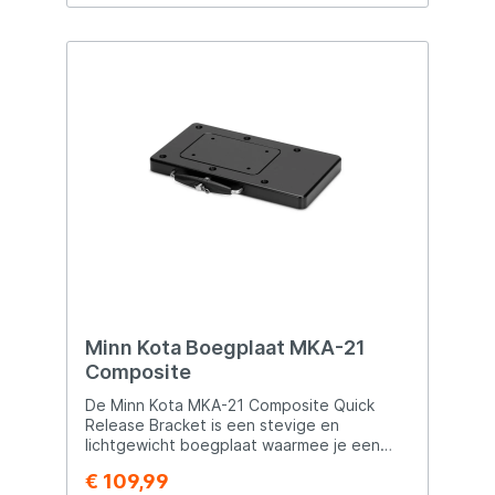
maken voor uw avonturen. Waterdicht en
Trillingsbestendig Deze batterij is
ontwikkeld in de watersport en is volledig
waterdicht en trillingsbestendig. Volt
Polska maakt gebruik van flexibele
verbindingen in plaats van starre, waardoor
de batterij bestand is tegen de zwaarste
omstandigheden op het water en op de
weg. Onderhoudsvrij met Extreem Lange
Levensduur De LiFePO4 technologie zorgt
ervoor dat deze batterij onderhoudsvrij is
en een uitzonderlijk lange levensduur
heeft. Dankzij de celcompressie
technologie biedt de batterij een
levensduur van maar liefst 6000 cycli. Of
het nu gaat om cyclisch gebruik of
energieopslag, deze batterij is klaar voor
elke uitdaging. Geavanceerde
Minn Kota Boegplaat MKA-21
Beveiligingsfuncties De ingebouwde
Composite
elektronica (BMS) biedt uitgebreide
beveiligingen zoals diepontlading,
De Minn Kota MKA-21 Composite Quick
overladen, cel-balancering en
Release Bracket is een stevige en
temperatuurbeveiliging. Deze functies
lichtgewicht boegplaat waarmee je een
zorgen niet alleen voor een langere
Minn Kota boegmotor snel kunt monteren
€ 109,99
levensduur, maar ook voor optimale
en demonteren. Ideaal voor vissers die hun