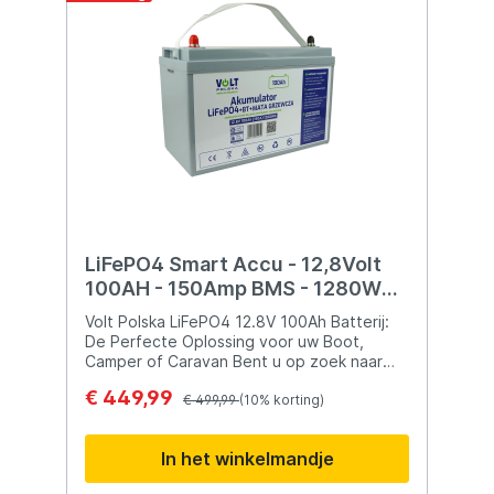
LiFePO4 Smart Accu - 12,8Volt
100AH - 150Amp BMS - 1280WH -
Met blueTooth & verwarming
Volt Polska LiFePO4 12.8V 100Ah Batterij:
De Perfecte Oplossing voor uw Boot,
Camper of Caravan Bent u op zoek naar
een betrouwbare en krachtige batterij voor
€ 449,99
uw boot, camper of caravan? Zoek niet
€ 499,99
(10% korting)
verder! De Volt Polska LiFePO4 12.8V
100Ah batterij is speciaal ontworpen voor
In het winkelmandje
diverse toepassingen en biedt tal van
voordelen die het tot de ideale keuze