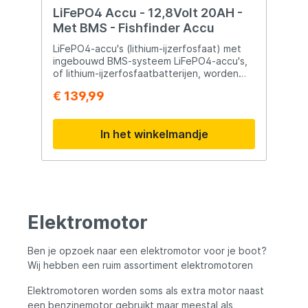
waardoor hij ideaal is voor zowel
LiFePO4 Accu - 12,8Volt 20AH -
beginnende als ervaren sportvissers.
Met BMS - Fishfinder Accu
Belangrijkste kenmerken Minn Kota Endura
C2 hekmotor Stuwkracht van 45 lbs 12 Volt
LiFePO4-accu's (lithium-ijzerfosfaat) met
uitvoering Schachtlengte van 91 cm (36")
ingebouwd BMS-systeem LiFePO4-accu's,
Standenschakelaar met meerdere vooruit-
of lithium-ijzerfosfaatbatterijen, worden
en achteruitstanden Duurzame composiet
gekenmerkt door een zeer laag gewicht en
€ 139,99
schacht Telescopische stuurhendel Stille
een groot aantal bedrijfscycli, namelijk
en efficiënte elektromotor Geschikt voor
ongeveer 6.000 cycli bij een Depth of
zoet water Robuuste en onderhoudsarme
Discharge (DoD) van 100%, met behoud
In het winkelmandje
constructie Ideaal voor middelgrote boten
van gemiddeld 80% van hun nominale
en visboten In de verpakking Minn Kota
capaciteit. Dankzij deze hoge cycliciteit en
Endura C2 45 hekmotor Propeller
de zeer lage zelfontlading zijn LiFePO4-
Geïntegreerde spiegelbevestiging
accu's perfect geschikt voor verschillende
Installatie- en gebruikershandleiding
toepassingen, waaronder
noodstroomsystemen en OFF-GRID-
installaties. Bovendien maakt het lage
Elektromotor
gewicht ze ideaal voor gebruik in
voertuigen zoals campers en foodtrucks,
evenals in boten. Toepassingen van
Ben je opzoek naar een elektromotor voor je boot?
LiFePO4-accu's: Noodstroomsystemen
Wij hebben een ruim assortiment elektromotoren
OFF-GRID-installaties Installaties in
voertuigen (campers, foodtrucks)
Elektromotoren worden soms als extra motor naast
Elektrische installaties in boten voor het
een benzinemotor gebruikt maar meestal als