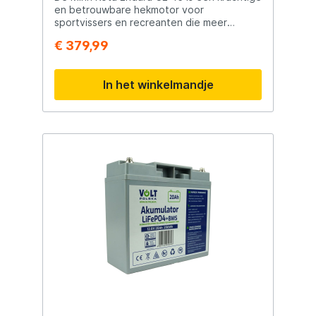
keuze voor zowel recreatieve als fanatieke
en betrouwbare hekmotor voor
sportvissers. Belangrijkste kenmerken Minn
sportvissers en recreanten die meer
Kota PowerDrive boegmotor Stuwkracht
stuwkracht nodig hebben op grotere
€ 379,99
van 55 lbs 12 Volt uitvoering Schachtlengte
boten of bij zwaardere belasting. Met een
van 137 cm (54") Traploze
stuwkracht van 45 lbs en een 12 Volt
snelheidsregeling Spot-Lock ankerfunctie
aandrijving biedt deze elektromotor
In het winkelmandje
Inclusief Micro Remote afstandsbediening
uitstekende prestaties op meren, kanalen
Digital Maximizer voor een langere
en andere binnenwateren. De combinatie
accuduur Geïntegreerde batterij-indicator
van een robuuste constructie, eenvoudige
Stille en energiezuinige werking Geschikt
bediening en stille werking maakt de
voor zoet water Robuuste en
Endura C2 tot een van de meest populaire
onderhoudsarme constructie Ideaal voor
elektromotoren in zijn klasse. De motor is
middelgrote visboten In de verpakking Minn
voorzien van een standenschakelaar met
Kota PowerDrive 55 boegmotor Minn Kota
meerdere vooruit- en achteruitstanden,
Micro Remote afstandsbediening Propeller
zodat je altijd de juiste snelheid kunt
Montagemateriaal Installatie- en
kiezen. De duurzame composiet schacht
gebruikershandleiding
van 91 cm (36") is licht, extreem sterk en
volledig corrosiebestendig, waardoor hij
bestand is tegen intensief gebruik. Dankzij
de telescopische stuurhendel stuur je
comfortabel en nauwkeurig, terwijl de stille
elektromotor ervoor zorgt dat vissen niet
worden verstoord. De Endura C2 staat
bekend om zijn betrouwbaarheid, lage
onderhoudskosten en lange levensduur,