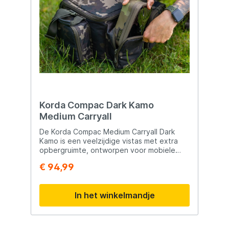
Korda Compac Dark Kamo
Medium Carryall
De Korda Compac Medium Carryall Dark
Kamo is een veelzijdige vistas met extra
opbergruimte, ontworpen voor mobiele
karpervissers en langere sessies waarbij
€ 94,99
overzicht en organisatie belangrijk zijn.
Deze Carryall is perfect compatibel met de
Korda Compac EVA pouches, waardoor je
In het winkelmandje
tackle en accessoires efficiënt kunt indelen
en snel kunt terugvinden aan de waterkant.
De tas is vervaardigd uit sterk en
waterafstotend Dark Kamo materiaal en