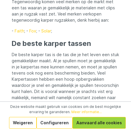
Tegenwoordig komen veel merken op de markt met
een tas waaran je gemakkelijk je materialen met clips
aan je rugzak vast zet. Veel merken verkopen
tegenwoordig karper rugzakken, denk hierbij aan:
-
Faith
; -
Fox
; -
Solar
;
De beste karper tassen
De beste karper tas is de tas die je het leven een stuk
gemakkelijker maakt. Al je spullen moet je gemakkelijk
in je karpertas mee kunnen nemen, en moet je spullen
tevens ook nog eens bescherming bieden. Veel
Karpertassen hebben een hoop opbergvakken
waardoor je snel en gemakkelijk je spullen tevoorschijn
kunt halen. Dit is vooral wanneer je snachts vist erg
makkelijk, niemand wilt namelijk constant zoeken naar
zijn spullen. Een specifieke karper tas aanwijzen is dus
Deze website maakt gebruik van cookies om de best mogelijke
niet te doen, Dit is omdat iedereen immers anders vist
ervaring te garanderen.
Meer informatie...
en ook nog hele andere wensen heeft. Wel is het
belangrijk om goed te kijken welke spullen je goed en
Weigeren
Configureren
Aanvaard alle cookies
veilig wilt opbergen. Dit zodat je deze spullen altijd