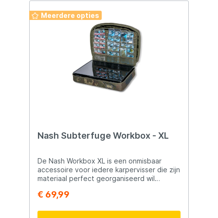
Meerdere opties
Nash Subterfuge Workbox - XL
De Nash Workbox XL is een onmisbaar
accessoire voor iedere karpervisser die zijn
materiaal perfect georganiseerd wil
houden. Ontwikkeld op basis van een van
€ 69,99
de meest geliefde Nash-producten ooit,
biedt deze Workbox een slimme en ruime
opbergoplossing voor al je terminal tackle-