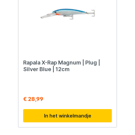
zoutwater Voordelen Agressieve actie
Trekt actieve vis aan Ver en nauwkeurig
werpen Veelzijdig inzetbaar Betrouwbaar
Geschikt voor Zeevisserij Roofvisserij
Werpend vissen Trollen Zoutwater
Rapala X-Rap Magnum | Plug |
Silver Blue | 12cm
€ 28,99
In het winkelmandje