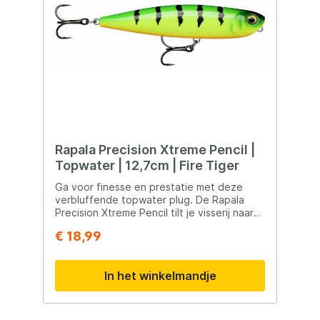
Rapala Precision Xtreme Pencil |
Topwater | 12,7cm | Fire Tiger
Ga voor finesse en prestatie met deze
verbluffende topwater plug. De Rapala
Precision Xtreme Pencil tilt je visserij naar
een hoger niveau met zijn
€ 18,99
onweerstaanbare 'walk the dog' actie,
perfect voor het verleiden van baars,
snoek, roofblei en zeker ook zeebaars.Met
In het winkelmandje
een ingebouwd gewichtssysteem biedt
deze plug een ongeëvenaarde
werpafstand en nauwkeurigheid, waardoor
je moeiteloos naar de meest afgelegen