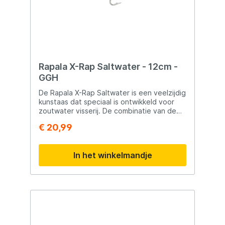
Rapala X-Rap Saltwater - 12cm -
GGH
De Rapala X-Rap Saltwater is een veelzijdig
kunstaas dat speciaal is ontwikkeld voor
zoutwater visserij. De combinatie van de
klassieke “wounded minnow” actie en de
€ 20,99
agressieve Slashbait® beweging zorgt
voor sterke aantrekkingskracht. Door te
twitchen ontstaat een felle, zijwaartse
In het winkelmandje
actie die roofvis triggert. Het ingebouwde
long-cast systeem maakt verre en
nauwkeurige worpen mogelijk. De robuuste
constructie is geschikt voor zware
omstandigheden. Belangrijkste kenmerken
Slashbait® actie Geschikt voor twitchen
Long-cast systeem Realistische afwerking
Sterke componenten Ontwikkeld voor