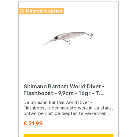
Meerdere opties
Shimano Bantam World Diver -
Flashboost - 9,9cm - 16gr - T
Smelt
De Shimano Bantam World Diver -
Flashboost is een meesterwerk in kunstaas,
ontworpen om de diepten te verkennen
tot wel 2.4 meter onder het
€ 21,99
wateroppervlak. Met zijn geavanceerde
eigenschappen en sublieme werking biedt
dit aas een ongeëvenaarde ervaring voor