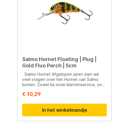
Salmo Hornet Floating | Plug |
Gold Fluo Perch | 5cm
Salmo Hornet Afgelopen jaren zien we
veel vragen over het Hornet van Salmo
komen. Zowel bij onze klantenservice, onze
social media en tijdens ons E-vent zien we
€ 10,29
veel vragen over met name de
zwemdiepte. De Salmo Hornet kun je bijna
gaan gebruiken bij een visstandonderzoek
In het winkelmandje
naar baars! Dit stukje kunstaas is zeker tot
aan de 5cm één van de allerbeste baars
kunstaasjes allertijden. Of het de vorm,
kleur of zwemactie is, je mag het zelf