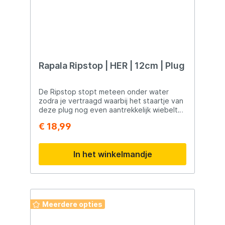
afzinken Duurzaam en betrouwbaar
Geschikt voor Zeevisserij Roofvisserij
Werpend vissen Snelle visserij Zoutwater
Rapala Ripstop | HER | 12cm | Plug
De Ripstop stopt meteen onder water
zodra je vertraagd waarbij het staartje van
deze plug nog even aantrekkelijk wiebelt
en vaak de trigger geeft om een aanbeet
€ 18,99
uit te lokken. Met deze Ripstop kan je alle
technieken toe passen zoals, jerkend,
twitchend of juist heel snel binnen vissen.
In het winkelmandje
Meerdere opties