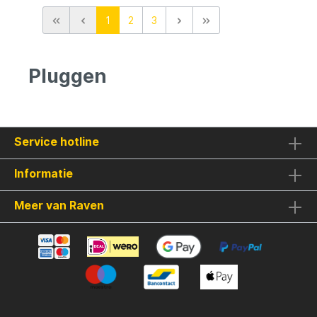
verschillende inhaaltechnieken. Bij een
1
2
3
constante ophaalsnelheid vertoont het
kunstaas een agressieve wiebel met een
strak patroon, maar wanneer abrupt
gestopt, imiteert het een breed en
Pluggen
agressief glijdend gedrag, perfect om een
paniekerige aasvis na te bootsen.Met
Shimano's geavanceerde Jet Boost-
technologie voor verplaatsend gewicht,
verbaast de World Minnow met zijn
indrukwekkende werpafstand en precisie.
Service hotline
Bovendien voegt de Flash Boost-
technologie extra visuele
Informatie
aantrekkingskracht toe wanneer de plug
stilstaat, terwijl de Scale Boost, met zijn 3D
holografische film, een opmerkelijk
Meer van Raven
realistisch schubbenpatroon creëert dat
vooral opvalt tijdens het binnenhalen.Met
een lengte van 11,5 cm en een gewicht van
17 gram is de Bantam World Minnow
beschikbaar in diverse kleuren. Het is een
suspending kunstaas met een duikdiepte
van 0 tot 1,5 meter, perfect geschikt om
verschillende waterdiepten te
verkennen.Productinformatie:- Shimano