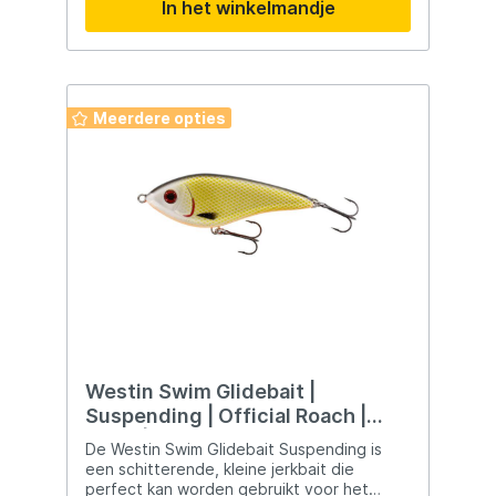
In het winkelmandje
fladderende actie tijdens het afzinken. Bij
hoge snelheid beweegt het kunstaas vlak
onder of over het wateroppervlak. De
surface skipping actie bootst een
vluchtende prooivis na. De robuuste
constructie maakt het geschikt voor zware
Meerdere opties
omstandigheden. Belangrijkste kenmerken
Lipless ontwerp Aerodynamisch ontwerp
Geschikt voor verre worpen Fladderende
actie Surface skipping actie Robuuste
constructie Voordelen Ideaal voor
zoutwater Geschikt voor snelle visserij
Natuurlijke presentatie Effectief bij
jagende vis Duurzaam en betrouwbaar
Geschikt voor Zeevisserij Roofvisserij
Werpend vissen Snelle visserij Zoutwater
Westin Swim Glidebait |
Suspending | Official Roach |
12cm | 53g
De Westin Swim Glidebait Suspending is
een schitterende, kleine jerkbait die
perfect kan worden gebruikt voor het