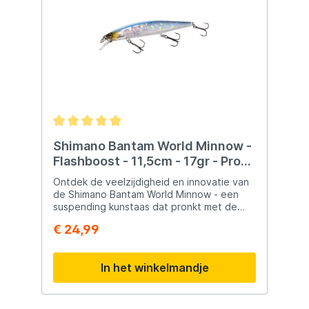
Shimano Bantam World Minnow -
Flashboost - 11,5cm - 17gr - Pro
Blue
Ontdek de veelzijdigheid en innovatie van
de Shimano Bantam World Minnow - een
suspending kunstaas dat pronkt met de
nieuwste Shimano-kunstaastechnologieën.
€ 24,99
Dit meesterwerk, uitgerust met Flash
Boost, Scale Boost en Jet Boost, biedt
ongeëvenaarde visuele aantrekkingskracht
In het winkelmandje
en werpprestaties op lange afstand.Deze
veelzijdige plug is een essentieel
onderdeel van jouw visuitrusting en kan
moeiteloos worden gebruikt met