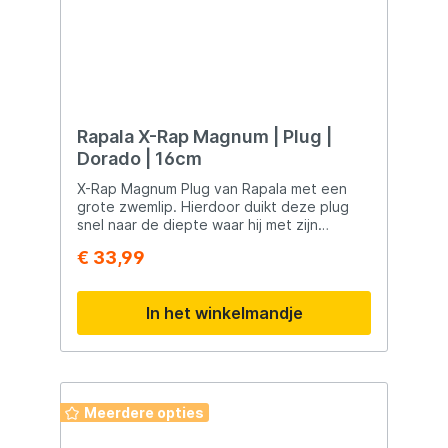
Rapala X-Rap Magnum | Plug |
Dorado | 16cm
X-Rap Magnum Plug van Rapala met een
grote zwemlip. Hierdoor duikt deze plug
snel naar de diepte waar hij met zijn
perfecte actie de rovers probeert te
€ 33,99
verleiden.
In het winkelmandje
Meerdere opties