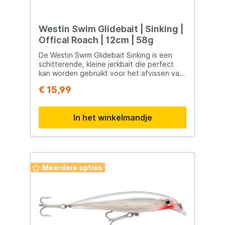
Westin Swim Glidebait | Sinking |
Offical Roach | 12cm | 58g
De Westin Swim Glidebait Sinking is een
schitterende, kleine jerkbait die perfect
kan worden gebruikt voor het afvissen van
poldersloten en binnenwateren. De Westin
€ 15,99
Swim is voorzien van vlijmscherpe haken en
een schitterende actie.
In het winkelmandje
Meerdere opties