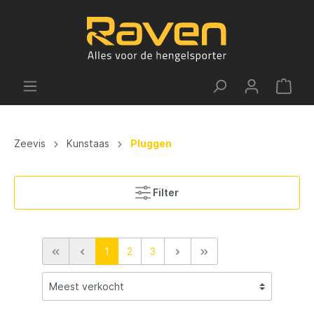
Zeevis
Kunstaas
Pluggen
Filter
1
2
3