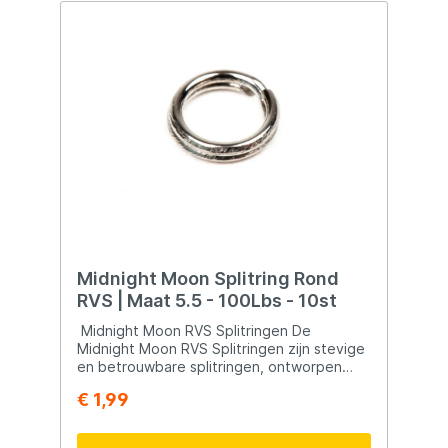
Midnight Moon Splitring Rond
RVS | Maat 5.5 - 100Lbs - 10st
Midnight Moon RVS Splitringen De
Midnight Moon RVS Splitringen zijn stevige
en betrouwbare splitringen, ontworpen
voor het bevestigen van haken en dreggen
€ 1,99
aan verschillende visaccessoires zoals
lepels, pilkers en pluggen. Deze splitringen
zijn een must-have voor elke serieuze