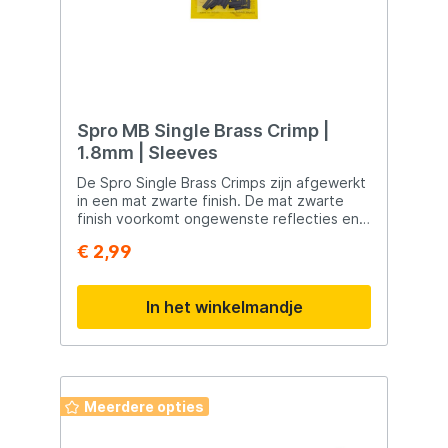
Spro MB Single Brass Crimp |
1.8mm | Sleeves
De Spro Single Brass Crimps zijn afgewerkt
in een mat zwarte finish. De mat zwarte
finish voorkomt ongewenste reflecties en
zorgt voor een luxe uitstraling. Perfect
€ 2,99
voor het maken van takels, onderlijnen of
stingers!
In het winkelmandje
Meerdere opties