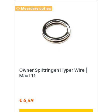
duurzame wire Een betrouwbare en snelle
oplossing om je kunstaas veilig en
Meerdere opties
eenvoudig te wisselen.
Owner Splitringen Hyper Wire |
Maat 11
€ 6,49