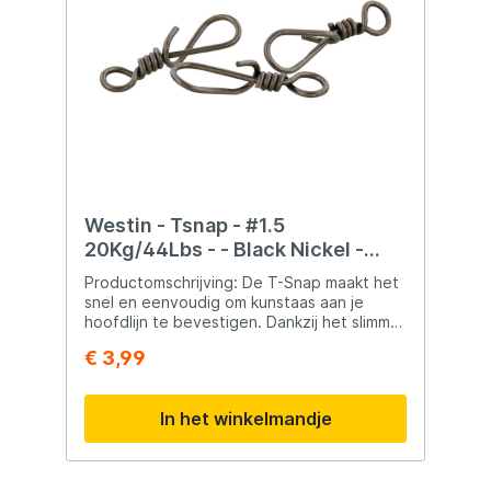
Westin - Tsnap - #1.5
20Kg/44Lbs - - Black Nickel -
10Pcs
Productomschrijving: De T-Snap maakt het
snel en eenvoudig om kunstaas aan je
hoofdlijn te bevestigen. Dankzij het slimme
ontwerp hoef je de clip niet te openen,
€ 3,99
waardoor het staal van de wire niet slijt. De
wire klemt stevig op zichzelf, zodat je
kunstaas veilig blijft zitten en niet loskomt.
In het winkelmandje
Ideaal voor vissers die vaak van aas
wisselen. Belangrijkste
kenmerken: Afwerking: Zwart
nikkel Verkrijgbaar in 3 maten Sterke,