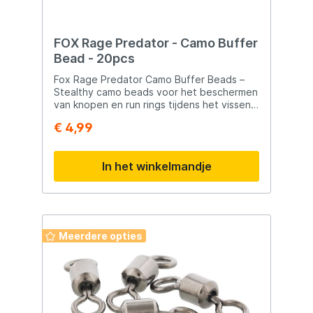
FOX Rage Predator - Camo Buffer
Bead - 20pcs
Fox Rage Predator Camo Buffer Beads –
Stealthy camo beads voor het beschermen
van knopen en run rings tijdens het vissen.
Geschikt voor maat 7 swivels Beschermt
€ 4,99
knopen en run rings tijdens het werpen
Verpakt in milieuvriendelijke kartonnen
verpakking Inhoud: 20 stuks
In het winkelmandje
Meerdere opties