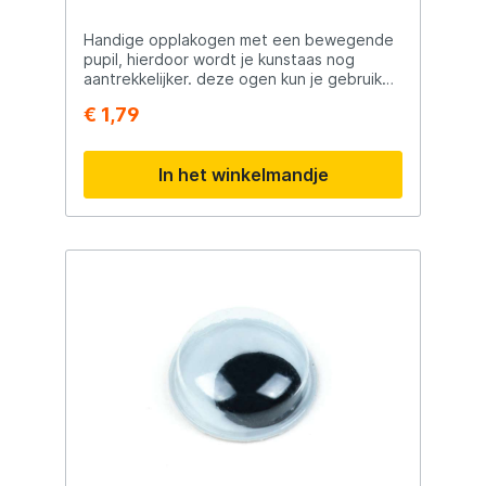
Handige opplakogen met een bewegende
pupil, hierdoor wordt je kunstaas nog
aantrekkelijker. deze ogen kun je gebruiken
op softbait, pluggen en pilkers. TIP: lijm de
€ 1,79
ogen extra met seconde lijm zodat ze
langer blijven zitten.
In het winkelmandje