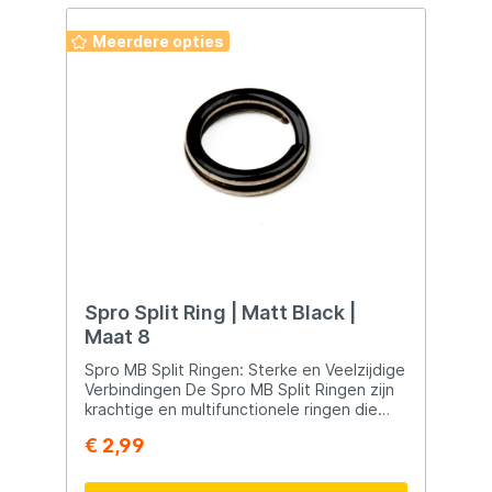
Meerdere opties
Spro Split Ring | Matt Black |
Maat 8
Spro MB Split Ringen: Sterke en Veelzijdige
Verbindingen De Spro MB Split Ringen zijn
krachtige en multifunctionele ringen die
geschikt zijn voor verschillende
€ 2,99
toepassingen. Hier zijn enkele kenmerken
en voordelen van deze split ringen: Enorme
Sterkte: De MB Split Ringen van Spro staan