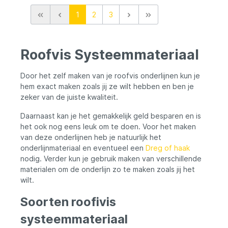
duurzaamheid Verkrijgbaar van 4 mm tot 12
1
2
3
mm diameter Stevige en betrouwbare split
rings die je uitrusting veilig en functioneel
houden, ook bij intensief gebruik.
Roofvis Systeemmateriaal
Door het zelf maken van je roofvis onderlijnen kun je
hem exact maken zoals jij ze wilt hebben en ben je
zeker van de juiste kwaliteit.
Daarnaast kan je het gemakkelijk geld besparen en is
het ook nog eens leuk om te doen. Voor het maken
van deze onderlijnen heb je natuurlijk het
onderlijnmateriaal en eventueel een
Dreg of haak
nodig. Verder kun je gebruik maken van verschillende
materialen om de onderlijn zo te maken zoals jij het
wilt.
Soorten roofivis
systeemmateriaal