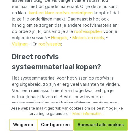
materiaal nodig. De vis vangen valt en staat nou
eenmaal met dit goede materiaal. Of je deze nu kant
en klare
kant en klare roofvis onderlijnen
koopt of dat
je zelf je onderlijnen maakt. Daarnaast is het ook
handig om te zorgen dat je andere roofvismaterialen
op orde zijn, Bij ons vind je alle
roofvisspullen
voor je
volgende sessie!: -
Hengels
; -
Molens en reels
; -
Vislijnen
; - En
roofvissets
;
Direct roofvis
systeemmateriaal kopen?
Het systeemmateriaal voor het vissen op roofvis is
erg uitgebreid, zo zijn er erg veel varianten te vinden.
Voor een ruim assortiment van hoge kwaliteit, ga je
natuurlijk naar Raven.nl. Bestel jouw favoriete
systeemmaterialen voor het roofvissen vandaag nog
Deze website maakt gebruik van cookies om de best mogelijke
in onze webshop of bezoek één van onze fysieke
ervaring te garanderen.
Meer informatie...
hengelsport winkels
in Steenwijk en Lelystad. Welk
systeemmateriaal voor het roofvissen ga jij straks bij
Weigeren
Configureren
Aanvaard alle cookies
ons kopen?