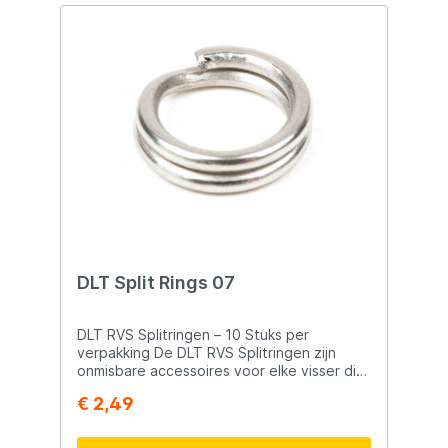
zorg dat je altijd een voorraad van deze
robuuste splitringen bij de hand hebt.
DLT Split Rings 07
DLT RVS Splitringen – 10 Stuks per
verpakking De DLT RVS Splitringen zijn
onmisbare accessoires voor elke visser die
graag zelf onderlijnen maakt, kunstaas
€ 2,49
aanpast of dreggen vervangt. Deze
roestvrijstalen splitringen bieden kracht,
betrouwbaarheid en een goede sluiting,