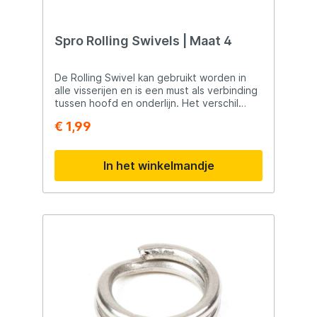
Spro Rolling Swivels | Maat 4
De Rolling Swivel kan gebruikt worden in
alle visserijen en is een must als verbinding
tussen hoofd en onderlijn. Het verschil
tussen een Rolling Swivel en Barrel Swivel
€ 1,99
is dat deze beter rond zijn as draait en je
minder een getorste lijn zal krijgen.
In het winkelmandje