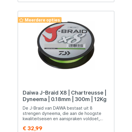
bodems. Beschikbaar in: 0,30 mm / 500 m
0,33 mm / 500 m 0,30 mm / 1000 m 0,33 mm
/ 1000 m
Meerdere opties
Daiwa J-Braid X8 | Chartreusse |
Dyneema | 0.18mm | 300m | 12Kg
De J-Braid van DAIWA bestaat uit 8
strengen dyneema, die aan de hoogste
kwaliteitseisen en aanspraken voldoet,
egaal of u zich op de grote zeerovers als
€ 32,99
heilbot, kabeljauw of koolvis richt, of bij