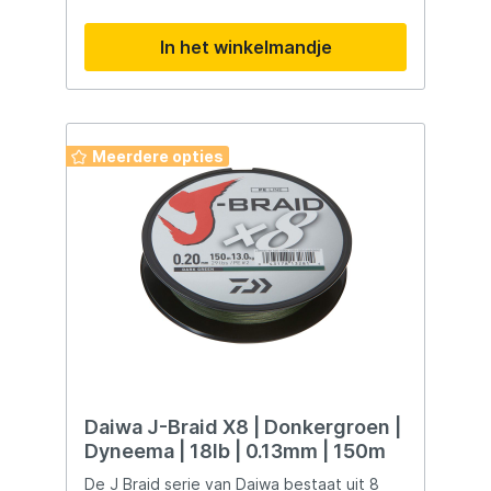
het lichte spinvissen op baars of
snoekbaars. Met de J-Braid hebt u altijd
In het winkelmandje
het directe contact met uw prooi. De J-
Braid heeft voor iedere visserij de juiste
dikte – of het nu in zee, kanalen of meren
is, compromisloos sterk en betrouwbaar. D
J-Braid is daarbij zeer soepel en glad en
glijdt geruisloos door de ogen en u kunt
Meerdere opties
zelfs met licht kunstaas verre worpen
realiseren. Ideaal voor spinmolens en
baitcasting reels. Ongelooflijke
prijskwaliteitverhouding! 8-Strengen Rond
gevlochten Hoge treksterkte Hoge
slijtvastheid Geen rek In Japan
gefabriceerd
Daiwa J-Braid X8 | Donkergroen |
Dyneema | 18lb | 0.13mm | 150m
De J Braid serie van Daiwa bestaat uit 8