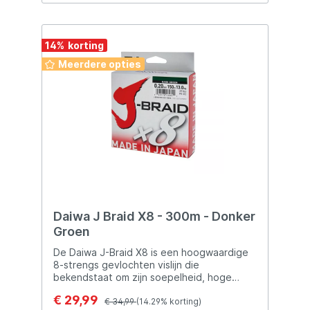
baksteen. Perfect voor grote afstanden!
14
%
Meerdere opties
Daiwa J Braid X8 - 300m - Donker
Groen
De Daiwa J-Braid X8 is een hoogwaardige
8-strengs gevlochten vislijn die
bekendstaat om zijn soepelheid, hoge
trekkracht en uitstekende
€ 29,99
werpeigenschappen. Dankzij de ronde 8-
€ 34,99
(14.29% korting)