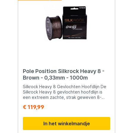
Pole Position Silkrock Heavy 8 -
Brown - 0,33mm - 1000m
Silkrock Heavy 8 Gevlochten Hoofdlijn De
Silkrock Heavy 8 gevlochten hoofdlijn is
een extreem zachte, strak geweven 8-
vlecht die werpt als een droom en zeer
€ 119,99
SNEL zinkt. De ideale keuze voor allround
afstandsvissen en het vormt een goede
combinatie met onze mono/fluoro carbon
In het winkelmandje
shockleaders. Verkrijgbaar in een slibkleur
die wegvalt tegen de meeste soorten