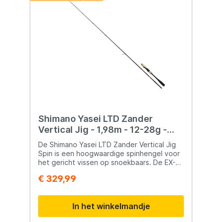
Shimano Yasei LTD Zander
Vertical Jig - 1,98m - 12-28g -
1+1pc
De Shimano Yasei LTD Zander Vertical Jig
Spin is een hoogwaardige spinhengel voor
het gericht vissen op snoekbaars. De EX-
Fast actie zorgt voor directe controle en
€ 329,99
uitstekende beetregistratie. Perfect voor
technieken zoals verticalen en jiggen
waarbij precisie essentieel is. De lichte en
In het winkelmandje
sterke carbon blank biedt maximale
gevoeligheid en respons. De hengel is