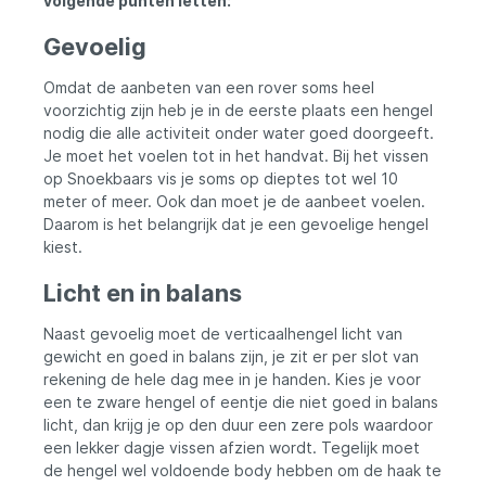
volgende punten letten:
Super moderne en sterke DPS reelhouder
Soorten: Verkrijgbaar in twee
Gevoelig
werpgewichten 5-15gr en 10-30gr Kortom,
de DLT Vertex-X overstijgt verwachtingen
Omdat de aanbeten van een rover soms heel
en levert uitmuntendheid voor de serieuze
voorzichtig zijn heb je in de eerste plaats een hengel
roofvisser. Met zijn gevoeligheid, kracht en
doordachte ontwerp biedt deze
nodig die alle activiteit onder water goed doorgeeft.
verticaalhengel de tools die je nodig hebt
Je moet het voelen tot in het handvat. Bij het vissen
om elke vangst en elke dril met vertrouwen
op Snoekbaars vis je soms op dieptes tot wel 10
aan te pakken.
meter of meer. Ook dan moet je de aanbeet voelen.
Daarom is het belangrijk dat je een gevoelige hengel
kiest.
Licht en in balans
Naast gevoelig moet de verticaalhengel licht van
gewicht en goed in balans zijn, je zit er per slot van
rekening de hele dag mee in je handen. Kies je voor
een te zware hengel of eentje die niet goed in balans
licht, dan krijg je op den duur een zere pols waardoor
een lekker dagje vissen afzien wordt. Tegelijk moet
de hengel wel voldoende body hebben om de haak te