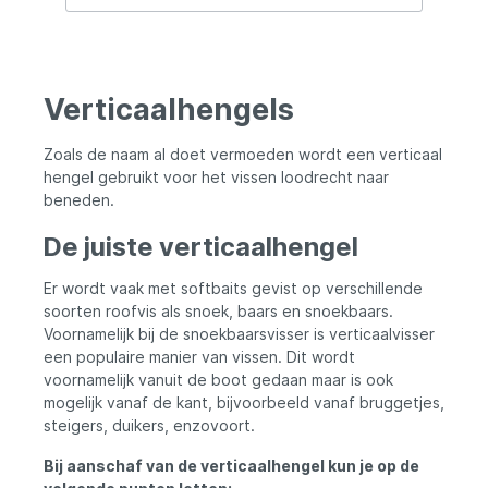
maken dit de ideale hengel voor
nauwkeurige worpen en meeslepende
drills. Belangrijkste Kenmerken: Ultra Licht
en Gevoelig: Met een lengte van 1.55m en
een ultralicht ontwerp is de Vertex-X
Verticaalhengels
uiterst gevoelig en reageert hij feilloos op
zelfs de kleinste aanbeten. Dit maakt het
mogelijk om subtiel en nauwkeurig te
Zoals de naam al doet vermoeden wordt een verticaal
vissen. Krachtige Body: Ondanks zijn lichte
hengel gebruikt voor het vissen loodrecht naar
gewicht heeft de hengel voldoende kracht
beneden.
om de haak te zetten en een krachtige dril
effectief te beheren. Hierdoor kun je met
De juiste verticaalhengel
vertrouwen grotere snoekbaarzen
aanpakken. Voordelen en Veelzijdigheid: De
Vertex-X biedt de perfecte balans tussen
Er wordt vaak met softbaits gevist op verschillende
gevoeligheid en kracht, waardoor je zowel
soorten roofvis als snoek, baars en snoekbaars.
precisie als controle hebt tijdens het
Voornamelijk bij de snoekbaarsvisser is verticaalvisser
vissen. Specifiek ontworpen voor baars- en
een populaire manier van vissen. Dit wordt
snoekbaarsvissen, voorziet deze hengel in
voornamelijk vanuit de boot gedaan maar is ook
alle eigenschappen die je nodig hebt voor
mogelijk vanaf de kant, bijvoorbeeld vanaf bruggetjes,
een succesvolle vangst. Technische
Specificaties: Lengte: 1.55m Werpgewicht:
steigers, duikers, enzovoort.
5-15g Blank: Ultra dunne en licht Gewicht
blank Ogen: SIC geleidenogen Handvat:
Bij aanschaf van de verticaalhengel kun je op de
Luxe kurken handgreep Molenhouder: