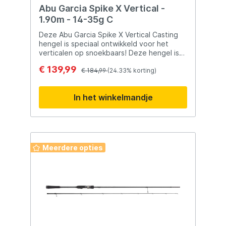
TUHOOK#4
Abu Garcia Spike X Vertical -
1.90m - 14-35g C
Deze Abu Garcia Spike X Vertical Casting
hengel is speciaal ontwikkeld voor het
verticalen op snoekbaars! Deze hengel is
ontworpen voor en door professionele
€ 139,99
vissers om de allergrootste snoekbaarzen
€ 184,99
(24.33% korting)
te belagen vanuit de boot. De
eigenschappen van deze krachtpatser
In het winkelmandje
spreken voor zich: super licht in gewicht,
extreem gevoelig op de top voor een
mooie beetregistratie. De Abu Garcia Spike
X Vertical Casting is de ideale keuze voor
de veeleisende snoekbaarsvisser! Deze
hengel wordt gevist met een Baitcaster
Meerdere opties
reel.