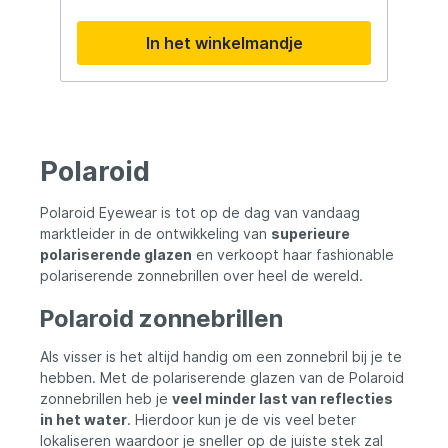
weerkaatsend licht – bijvoorbeeld door
water, glas of sneeuw – tegengehouden.
In het winkelmandje
Polaroid Eyewear is wereldleider in
oogzorg en optiek en een toonaangevend
internationaal brillenmerk dat haar
merknaam dankt aan de uitvinding dat de
technologische en optische wereld op haar
grondvesten deed daveren;
gepolariseerde lenzen. Polaroid heeft zijn
Polaroid
reputatie als toonaangevend merk in
gepolariseerde lenzen sinds de
verwezenlijking in 1937 door Edwin Land
Polaroid Eyewear is tot op de dag van vandaag
enkel maar weten te versterken. Vandaag
marktleider in de ontwikkeling van
superieure
is Polaroid producent en distributeur van
polariserende glazen
en verkoopt haar fashionable
gepolariseerde zonnebrillen, clip-ons,
polariserende zonnebrillen over heel de wereld.
suncovers en monturen wereldwijd via de
verkoopskanalen en een netwerk van
Polaroid zonnebrillen
exclusieve distributeurs.
Als visser is het altijd handig om een zonnebril bij je te
hebben. Met de polariserende glazen van de Polaroid
zonnebrillen heb je
veel minder last van reflecties
in het water
. Hierdoor kun je de vis veel beter
lokaliseren waardoor je sneller op de juiste stek zal