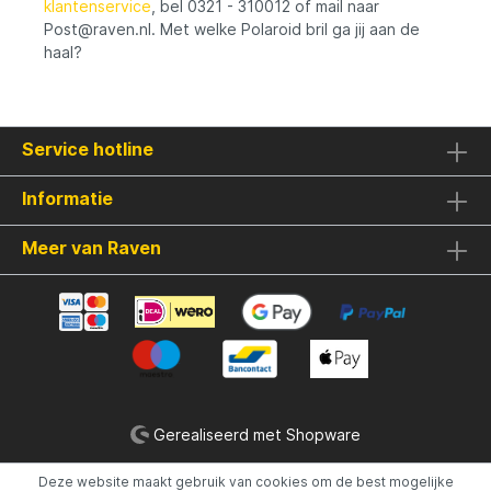
klantenservice
, bel 0321 - 310012 of mail naar
Post@raven.nl. Met welke Polaroid bril ga jij aan de
haal?
Service hotline
Informatie
Meer van Raven
Gerealiseerd met Shopware
Deze website maakt gebruik van cookies om de best mogelijke