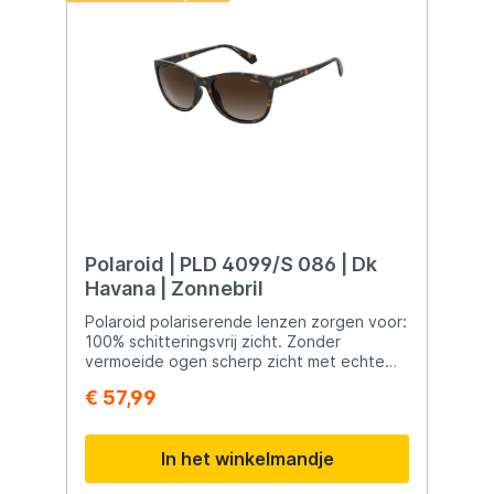
Polaroid | PLD 4099/S 086 | Dk
Havana | Zonnebril
Polaroid polariserende lenzen zorgen voor:
100% schitteringsvrij zicht. Zonder
vermoeide ogen scherp zicht met echte
kleuren en heldere contrasten. Deze
€ 57,99
lenzen hebben een anti-kras laag en
beschermen de ogen tegen schadelijke
UV-A, -B en C straling.
In het winkelmandje
Montuurbreedte:136mm
Neusbreedte:19mm Pootlengte:145mm