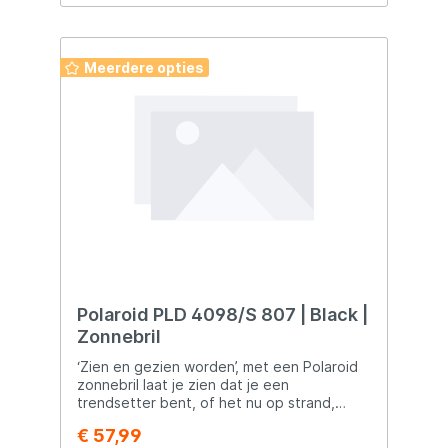
Lensbreedte:55mm Lenshoogte:42mm
Meerdere opties
Polaroid PLD 4098/S 807 | Black |
Zonnebril
‘Zien en gezien worden’, met een Polaroid
zonnebril laat je zien dat je een
trendsetter bent, of het nu op strand,
straat of op de skipiste is. Door de
€ 57,99
gepolariseerde glazen van dit model wordt