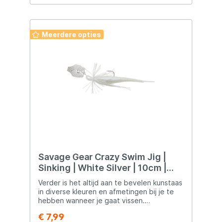
Meerdere opties
Savage Gear Crazy Swim Jig |
Sinking | White Silver | 10cm |
8.5g | Chatterbait
Verder is het altijd aan te bevelen kunstaas
in diverse kleuren en afmetingen bij je te
hebben wanneer je gaat vissen.
Weersomstandigheden kunnen er immers
€ 7,99
voor zorgen dat die natuurlijke kleur