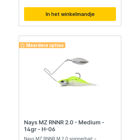
kunstaas die je laatst met succes gebruikte
vandaag ineens minder opvalt, zodat je
In het winkelmandje
beter een felle kleur kunstaas kunt
gebruiken. Vissen blijft een kwestie van
anticiperen op wisselende omstandigheden
en dat is juist wat het zo’n mooie sport
maakt.
Meerdere opties
Nays MZ RNNR 2.0 - Medium -
14gr - H-06
Nays MZ RNNR M 2.0 spinnerbait –