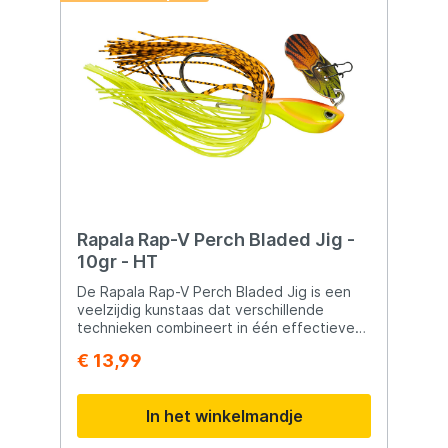
Rapala Rap-V Perch Bladed Jig -
10gr - HT
De Rapala Rap-V Perch Bladed Jig is een
veelzijdig kunstaas dat verschillende
technieken combineert in één effectieve
presentatie. De vibrerende blade zorgt
€ 13,99
voor sterke trillingen en reflecties die
roofvis snel aantrekken. De siliconen skirt
geeft extra volume en een natuurlijke
In het winkelmandje
uitstraling onder water. Het kunstaas kan
eenvoudig worden uitgebreid met een