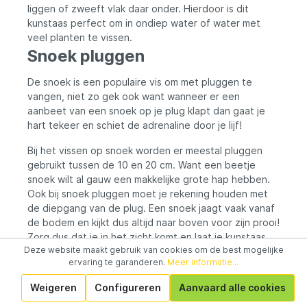
liggen of zweeft vlak daar onder. Hierdoor is dit
kunstaas perfect om in ondiep water of water met
veel planten te vissen.
Snoek pluggen
De snoek is een populaire vis om met pluggen te
vangen, niet zo gek ook want wanneer er een
aanbeet van een snoek op je plug klapt dan gaat je
hart tekeer en schiet de adrenaline door je lijf!
Bij het vissen op snoek worden er meestal pluggen
gebruikt tussen de 10 en 20 cm. Want een beetje
snoek wilt al gauw een makkelijke grote hap hebben.
Ook bij snoek pluggen moet je rekening houden met
de diepgang van de plug. Een snoek jaagt vaak vanaf
de bodem en kijkt dus altijd naar boven voor zijn prooi!
Zorg dus dat je in het zicht komt en laat je kunstaas
Deze website maakt gebruik van cookies om de best mogelijke
opvallen!
ervaring te garanderen.
Meer informatie...
Direct pluggen kopen
Weigeren
Configureren
Aanvaard alle cookies
Pluggen voor het roofvissen kopen doe je gemakkelijk