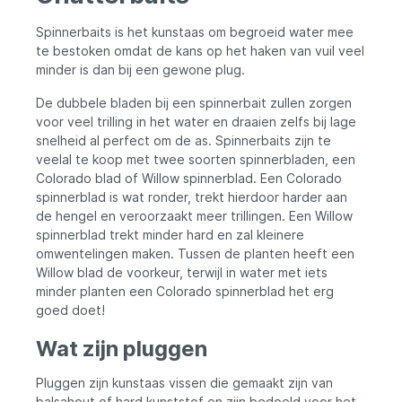
waterlagen. Belangrijkste kenmerken
Dubbele spinnerbladen Siliconen skirts en
Spinnerbaits is het kunstaas om begroeid water mee
luxe tinsel Sterke pulserende actie
te bestoken omdat de kans op het haken van vuil veel
Hoogwaardige afwerking Geschikt voor
minder is dan bij een gewone plug.
snoekvisserij Voordelen Veel trillingen en
reflectie Zeer aantrekkelijk voor roofvissen
De dubbele bladen bij een spinnerbait zullen zorgen
Geschikt voor troebel water Stevige en
duurzame constructie Breed inzetbaar
voor veel trilling in het water en draaien zelfs bij lage
Geschikt voor Snoekvissen Roofvisserij
snelheid al perfect om de as. Spinnerbaits zijn te
Werpend vissen Vissen in troebel water
veelal te koop met twee soorten spinnerbladen, een
Actief vissen met kunstaas
Colorado blad of Willow spinnerblad. Een Colorado
spinnerblad is wat ronder, trekt hierdoor harder aan
de hengel en veroorzaakt meer trillingen. Een Willow
spinnerblad trekt minder hard en zal kleinere
omwentelingen maken. Tussen de planten heeft een
Willow blad de voorkeur, terwijl in water met iets
minder planten een Colorado spinnerblad het erg
goed doet!
Wat zijn pluggen
Pluggen zijn kunstaas vissen die gemaakt zijn van
balsahout of hard kunststof en zijn bedoeld voor het