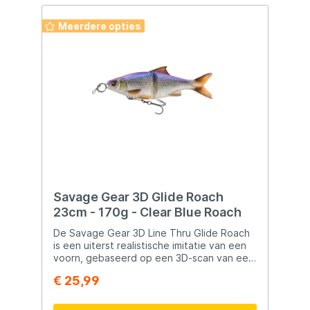
voorzien van loze constructie en
haarscherpe haken. De handgeschilderde
Meerdere opties
kleuren en zachte, ftalaatvrije staarten
maken het af. Swim Tail hoort in jouw
tacklebox!
Savage Gear 3D Glide Roach
23cm - 170g - Clear Blue Roach
De Savage Gear 3D Line Thru Glide Roach
is een uiterst realistische imitatie van een
voorn, gebaseerd op een 3D-scan van een
echte vis. Dankzij de natuurgetrouwe
€ 25,99
details en de verleidelijke zwemactie is dit
kunstaas bijzonder effectief voor het
vissen op grote roofvissen zoals snoek.