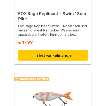
FOX Rage Replicant - Swim 18cm
Pike
Fox Rage Replicant Swims – Realistisch und
vielseitig, ideal für flaches Wasser und
anpassbare Tiefen. Funktioniert bei
geradem und Stop-and-Go-Kurbelzug.
€ 17,99
Realistisches Hardbody-Design für
natürliche Aktion 4-teilige Konstruktion für
lebensechtes Schwimmverhalten Ideal für
In het winkelmandje
flaches und tiefes Wasser durch
Zusatzgewicht Robuste Bauweise,
widerstandsfähig gegen aggressive Bisse
Ausgestattet mit ultra-scharfen VMC-
Haken und Ersatz-Softtail
Meerdere opties