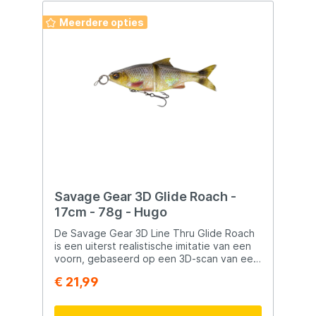
Meerdere opties
Savage Gear 3D Glide Roach -
17cm - 78g - Hugo
De Savage Gear 3D Line Thru Glide Roach
is een uiterst realistische imitatie van een
voorn, gebaseerd op een 3D-scan van een
echte vis. Dankzij de natuurgetrouwe
€ 21,99
details en de verleidelijke zwemactie is dit
kunstaas bijzonder effectief voor het
vissen op grote roofvissen zoals snoek.