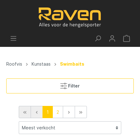
Roofvis
Kunstaas
Swimbaits
Filter
1
2