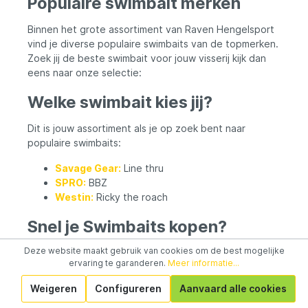
Populaire swimbait merken
Binnen het grote assortiment van Raven Hengelsport
vind je diverse populaire swimbaits van de topmerken.
Zoek jij de beste swimbait voor jouw visserij kijk dan
eens naar onze selectie:
Welke swimbait kies jij?
Dit is jouw assortiment als je op zoek bent naar
populaire swimbaits:
Savage Gear:
Line thru
SPRO:
BBZ
Westin:
Ricky the roach
Snel je Swimbaits kopen?
Deze website maakt gebruik van cookies om de best mogelijke
Swimbaits kopen doe je natuurlijk bij Raven. Dé
ervaring te garanderen.
Meer informatie...
allround specialist in hengelsport. Bestellen kan
eenvoudig online, maar bezoek ook gerust eens één
Weigeren
Configureren
Aanvaard alle cookies
van onze
megastores
in Lelystad, of Steenwijk. Daar