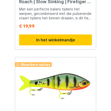
Roach | Slow Sinking | Firetiger |
18cm | 90g | Swimbait
Met een perfecte balans tijdens het
werpen, gecombineerd met die pulserende
staart tijdens het binnen draaien, is dit het
perfecte kunstaas voor middelgrote tot
€ 19,99
grote roofvis! Uniek hard kunstaas 3D-scan
van een echte voorn Realistische actie
Zowel snel als langzaam in te halen Slow
In het winkelmandje
Sinking Inclusief ratel Perfecte balans bij
het werpen
Meerdere opties