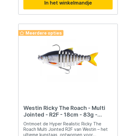
In het winkelmandje
grote snoek. Met het Klip Lok® systeem
kan de zwemdiepte eenvoudig worden
aangepast, zodat het kunstaas ook dieper
gevist kan worden tijdens het werpen of
trollen. De Zilla Swimmer is uitgerust met
scherpe en duurzame Fusion19 dreggen en
Meerdere opties
verzwaard met milieuvriendelijke
materialen. Specificaties Lengte: 12 cm
Gewicht: 15 g Duikdiepte: 0,5 – 1,5 m
Uitvoering: slow sinking Haken: Fusion19
dreggen Lengte: 19 cm Gewicht: 45 g
Duikdiepte: 0,5 – 1,5 m Uitvoering: slow
sinking Haken: Fusion19 dreggen
Westin Ricky The Roach - Multi
Jointed - R2F - 18cm - 83g -
Sinking - Real Roach
Ontmoet de Hyper Realistic Ricky The
Roach Multi Jointed R2F van Westin – het
ultieme kunstaas, ontworpen voor