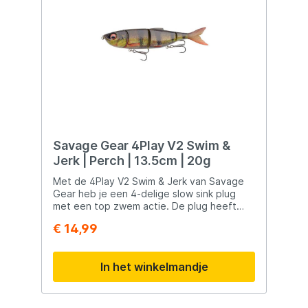
drijfvermogen van je kunstaas. Verander de
diepten, pas je strategie aan en vergroot
je vangstkansen met de Rapala Screw
Driver System Weights! Verkrijgbaar in
packs van 5 & 7,5 gram, alsook in 10 & 15
gram.
Savage Gear 4Play V2 Swim &
Jerk | Perch | 13.5cm | 20g
Met de 4Play V2 Swim & Jerk van Savage
Gear heb je een 4-delige slow sink plug
met een top zwem actie. De plug heeft
Tournament dreggen en Is perfect om op
€ 14,99
snoek te vissen. Zinkt trillend en
zwemmend af als een echt visje.
In het winkelmandje