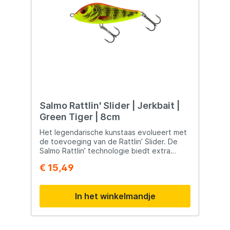
glijactie Gebruik: Spinhengel & baitcaster-
proof Extra: Ingebouwde ratel voor extra
attractie Haken: Vlijmscherpe BKK-dreggen
met meedraaiende bevestiging Wateren:
Polder, stadswater, meren & plassen
Salmo Rattlin' Slider | Jerkbait |
Green Tiger | 8cm
Het legendarische kunstaas evolueert met
de toevoeging van de Rattlin’ Slider. De
Salmo Rattlin’ technologie biedt extra
hoorbare attractie. Deze Rattlin’ Slider is
€ 15,49
een herrieschopper van jewelste en zal
onderwater de aandacht trekken van alle
rovers.
In het winkelmandje