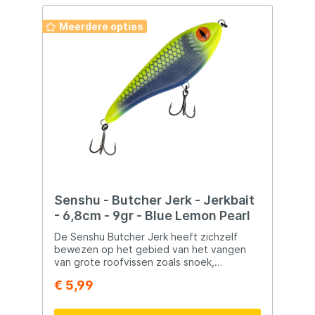
veelzijdige Jerkbait die niet mag ontbreken
doorlopende draadconstructie en
in je aasdoos – perfect voor
vlijmscherpe koolstofstalen haken. Elk stuk
Meerdere opties
zoetwatergebruik op snoek, snoekbaars en
is met de hand geschilderd en ontworpen
andere.
voor verre worpen. Perfect voor snoek,
baars en snoekbaars – 13,5 cm – 86 g –
loodvrij
Senshu - Butcher Jerk - Jerkbait
- 6,8cm - 9gr - Blue Lemon Pearl
De Senshu Butcher Jerk heeft zichzelf
bewezen op het gebied van het vangen
van grote roofvissen zoals snoek,
snoekbaars en baars. Zijn verleidelijke side-
€ 5,99
to-side actie gecombineerd met belly-
flashes maken hem onweerstaanbaar voor
roofvissen. Bovendien is de Butcher Jerk