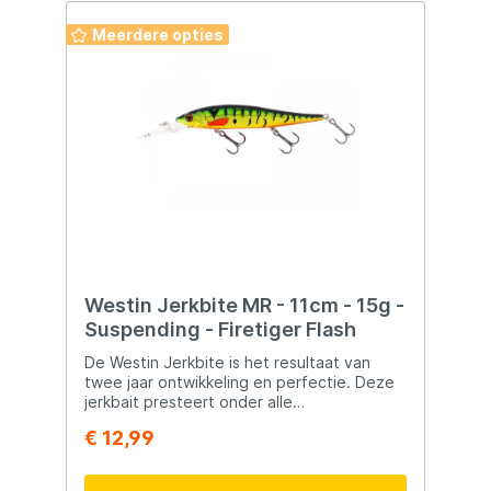
Meerdere opties
Westin Jerkbite MR - 11cm - 15g -
Suspending - Firetiger Flash
De Westin Jerkbite is het resultaat van
twee jaar ontwikkeling en perfectie. Deze
jerkbait presteert onder alle
omstandigheden en is ideaal voor twitch-
€ 12,99
of jerktechnieken. Door de zwevende actie
blijft het aas langer in de aanvalszone.
Tijdens koudere dagen vis je met langere