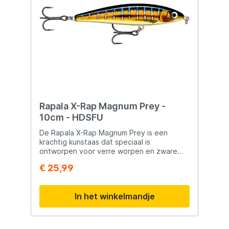
Rapala X-Rap Magnum Prey -
10cm - HDSFU
De Rapala X-Rap Magnum Prey is een
krachtig kunstaas dat speciaal is
ontworpen voor verre worpen en zware
zoutwateromstandigheden. Het
€ 25,99
aerodynamische ontwerp zorgt voor
maximale werpafstand. Het liploze ontwerp
geeft een natuurlijke presentatie en een
In het winkelmandje
fladderende actie tijdens het afzinken. Bij
hoge snelheid beweegt het kunstaas vlak
onder of over het wateroppervlak. De
surface skipping actie bootst een