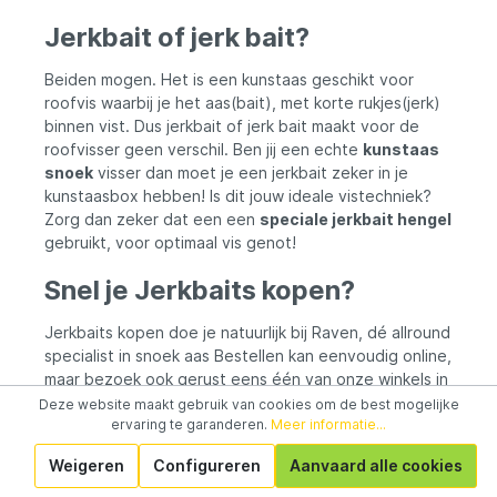
Jerkbait of jerk bait?
Beiden mogen. Het is een kunstaas geschikt voor
roofvis waarbij je het aas(bait), met korte rukjes(jerk)
binnen vist. Dus jerkbait of jerk bait maakt voor de
roofvisser geen verschil. Ben jij een echte
kunstaas
snoek
visser dan moet je een jerkbait zeker in je
kunstaasbox hebben! Is dit jouw ideale vistechniek?
Zorg dan zeker dat een een
speciale jerkbait hengel
gebruikt, voor optimaal vis genot!
Snel je Jerkbaits kopen?
Jerkbaits kopen doe je natuurlijk bij Raven, dé allround
specialist in snoek aas Bestellen kan eenvoudig online,
maar bezoek ook gerust eens één van onze winkels in
Lelystad, of Steenwijk. Daar kunnen we je ook alles
Deze website maakt gebruik van cookies om de best mogelijke
ervaring te garanderen.
Meer informatie...
vertellen over de verschillen tussen diverse soorten
jerkbaits. Bellen en mailen voor advies mag natuurlijk
Weigeren
Configureren
Aanvaard alle cookies
ook altijd! We wensen je alvast veel visplezier van je
nieuwe snoek aas.