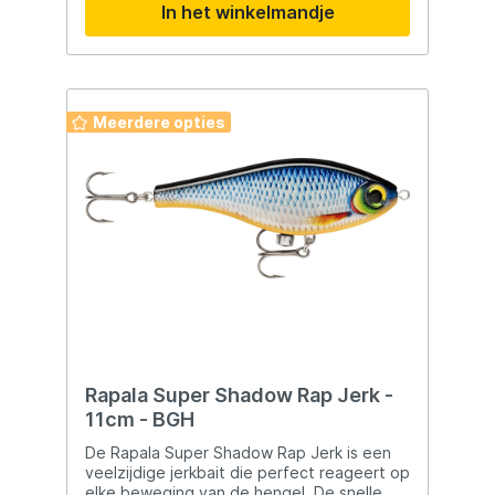
In het winkelmandje
waterdiepte. Perfect voor zowel stilstaand
als stromend water. De unieke
kleurvariaties maken hem geschikt voor elk
type water. Uitgerust met een Japanse stijl
haak maat 1 en volledig loodvrij.
Meerdere opties
Rapala Super Shadow Rap Jerk -
11cm - BGH
De Rapala Super Shadow Rap Jerk is een
veelzijdige jerkbait die perfect reageert op
elke beweging van de hengel. De snelle