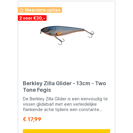
Meerdere opties
2 voor €30,-
Berkley Zilla Glider - 13cm - Two
Tone Fegis
De Berkley Zilla Glider is een eenvoudig te
vissen glidebait met een verleidelijke
flankende actie tijdens een constante
binnenhaal. Door korte tikken met de
€ 17,99
hengel en pauzes toe te voegen ontstaat
een extra onvoorspelbare zwemactie die
roofvissen tot agressieve aanbeten kan