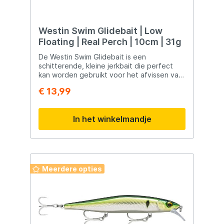
Westin Swim Glidebait | Low
Floating | Real Perch | 10cm | 31g
De Westin Swim Glidebait is een
schitterende, kleine jerkbait die perfect
kan worden gebruikt voor het afvissen van
poldersloten en binnenwateren. De Westin
€ 13,99
Swim is voorzien van vlijmscherpe haken en
een schitterende actie.
In het winkelmandje
Meerdere opties