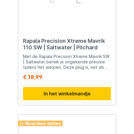
Rapala Precision Xtreme Mavrik
110 SW | Saltwater | Pilchard
Met de Rapala Precision Xtreme Mavrik SW
| Saltwater bereik je ongekende precisie
tijdens het werpen. Deze plug is, net als de
standaard Mavrik 110 serie afgewerkt met
€ 18,99
het Rapala Maxcast Systeem, waardoor je
met uiterste precisie, indrukwekkende
afstanden kunt werpen. Ideaal voor het
In het winkelmandje
bevissen van uitgestrekte kustwateren en
vanaf de boot. Deze twitchbait is een
meesterwerk van engineering en
ontworpen voor de serieuze
hengelsporter. De hoogwaardige
zoutwaterbestendige afwerking met
Meerdere opties
gedetailleerde tekeningen, duurzaam
kunststof ABS huis, en drie krachtige,