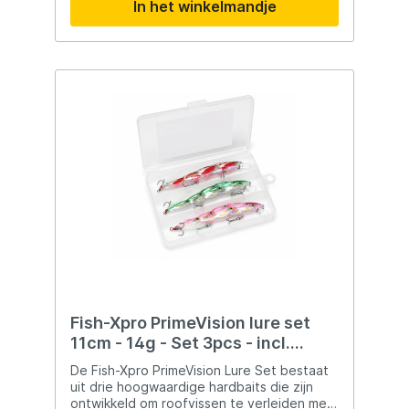
In het winkelmandje
pauzes om de roofvis te verleiden. Zelfs bij
een constante binnenhaalactie toont hij
een zenuwachtige, levensechte actie.
Dankzij het geïntegreerde longcast-
systeem met stalen kogels maak je verre,
nauwkeurige worpen. Voorzien van
ultrascherpe haken, realistische ogen en
loodvrij – klaar om toe te slaan.
Fish-Xpro PrimeVision lure set
11cm - 14g - Set 3pcs - incl.
Tackle Box
De Fish-Xpro PrimeVision Lure Set bestaat
uit drie hoogwaardige hardbaits die zijn
ontwikkeld om roofvissen te verleiden met