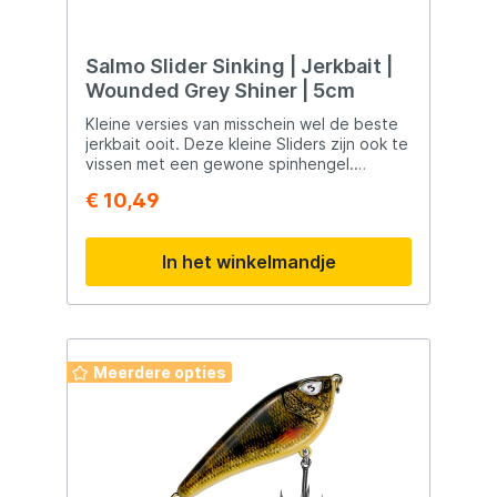
Salmo Slider Sinking | Jerkbait |
Wounded Grey Shiner | 5cm
Kleine versies van misschein wel de beste
jerkbait ooit. Deze kleine Sliders zijn ook te
vissen met een gewone spinhengel.
Hierdoor kan iedereen het jerkbaiten eens
€ 10,49
proberen zonder dat hij hiervoor een
speciale jerkbaitset hoeft aan te schaffen!
In het winkelmandje
Meerdere opties