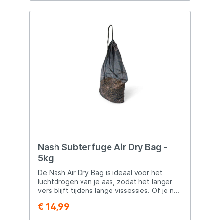
Nash Subterfuge Air Dry Bag -
5kg
De Nash Air Dry Bag is ideaal voor het
luchtdrogen van je aas, zodat het langer
vers blijft tijdens lange vissessies. Of je nu
boilies wilt verharden voor gebruik met een
€ 14,99
werppijp of bevroren aas wilt bewaren
zonder dat het bederft – deze tas zorgt