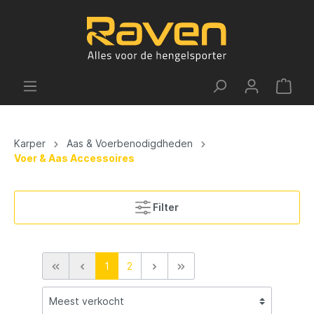
Karper
Aas & Voerbenodigdheden
Voer & Aas Accessoires
Filter
1
2