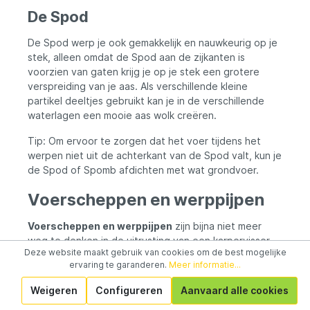
De Spod
De Spod werp je ook gemakkelijk en nauwkeurig op je
stek, alleen omdat de Spod aan de zijkanten is
voorzien van gaten krijg je op je stek een grotere
verspreiding van je aas. Als verschillende kleine
partikel deeltjes gebruikt kan je in de verschillende
waterlagen een mooie aas wolk creëren.
Tip: Om ervoor te zorgen dat het voer tijdens het
werpen niet uit de achterkant van de Spod valt, kun je
de Spod of Spomb afdichten met wat grondvoer.
Voerscheppen en werppijpen
Voerscheppen en werppijpen
zijn bijna niet meer
weg te denken in de uitrusting van een karpervisser.
Deze website maakt gebruik van cookies om de best mogelijke
Met de juiste
accesoires
krijg je je aas veel
ervaring te garanderen.
Meer informatie...
gemakkelijker op je stekken die met de hand lastig te
bereiken zijn.
Weigeren
Configureren
Aanvaard alle cookies