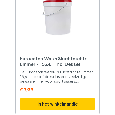
Eurocatch Water&luchtdichte
Emmer - 15,6L - Incl Deksel
De Eurocatch Water- & Luchtdichte Emmer
15,6L inclusief deksel is een veelzijdige
bewaaremmer voor sportvissers,
outdoorliefhebbers en kampeerders die
€ 7,99
hun aas, voer of materialen veilig willen
opslaan en vervoeren. Dankzij de water- en
luchtdichte afsluiting blijven boilies, pellets,
In het winkelmandje
partikels en ander voer langer vers en
optimaal beschermd tegen vocht, vuil en
ongewenste geuren. Met een royale