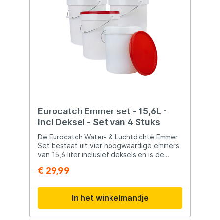
Eurocatch Emmer set - 15,6L -
Incl Deksel - Set van 4 Stuks
De Eurocatch Water- & Luchtdichte Emmer
Set bestaat uit vier hoogwaardige emmers
van 15,6 liter inclusief deksels en is de
ideale totaaloplossing voor sportvissers,
€ 29,99
outdoorliefhebbers en kampeerders die
hun aas, voer en materialen georganiseerd
willen opslaan. Dankzij de water- en
In het winkelmandje
luchtdichte afsluiting blijven boilies, pellets,
partikels en andere voersoorten langer
vers en optimaal beschermd tegen vocht,