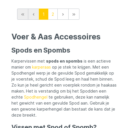
zwart of transparant en in twee formaten:
2,5 liter en 5 liter. De transparante variant
1
2
maakt het eenvoudig om de inhoud te zien
zonder de deksel te openen, terwijl de
zwarte uitvoering extra bescherming biedt
tegen zonlicht. De hersluitbare deksel klikt
Voer & Aas Accessoires
stevig vast, zodat alles schoon en veilig
blijft tijdens transport. Of je nu één emmer
nodig hebt of wilt besparen met een
Spods en Spombs
handige 5- of 10-stuks
voordeelverpakking, de Eurocatch Emmer
Karpervissen met
spods en spombs
is een actieve
past perfect bij elke vissituatie. Compact,
sterk en functioneel – precies wat je nodig
manier om
karperaas
op je stek te krijgen. Met een
hebt voor een georganiseerde visdag. 💪
Spodhengel werp je de gevulde Spod gemakkelijk op
Stevige kunststof emmer met hersluitbare
je voerstek, schud de Spod leeg en haal hem binnen.
deksel 🎣 Ideaal voor aas, lokvoer of
Zo kun je heel gericht een voerplek rondom je haakaas
visspullen 🪣 Verkrijgbaar in 2,5L en 5L 🔍
maken. Het is verstandig om bij het Spodden een
Keuze uit zwart of transparant 💼 Ook
echte
Spodhengel
te gebruiken, deze kan namelijk
beschikbaar in voordeelverpakking
Zoekwoorden: Eurocatch emmer,
het gewicht van een gevulde Spod aan. Gebruik je
aasemmer, lokvoer emmer, visemmer,
een gewone karperhengel dan bestaat de kans dat je
emmer met deksel, hersluitbare emmer,
deze breekt.
transparante emmer, zwarte emmer,
visaccessoires
Vissen met Spod of Spomb?