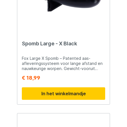
Spomb Large - X Black
Fox Large X Spomb – Patented aas-
afleveringssysteem voor lange afstand en
nauwkeurige worpen. Gewicht-vooruit
ontwerp voor betere stabiliteit en precisie
€ 18,99
Hoge dichtheid schuim voor drijfvermogen
Gebruik met speciale Spomb/Spod hengel
aanbevolen
In het winkelmandje