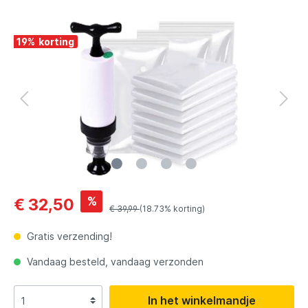
19
%
%
€ 32,50
€ 39,99
(18.73% korting)
Gratis verzending!
Vandaag besteld, vandaag verzonden
In het winkelmandje