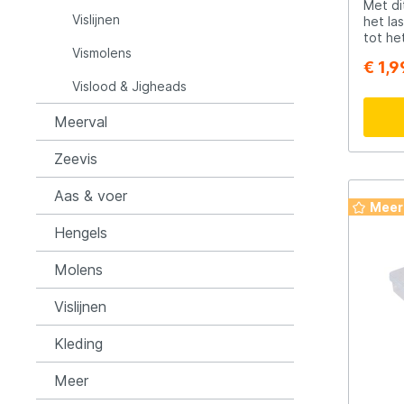
Met di
Vislijnen
het la
tot he
Rozemijer
Salmo
Vismolens
montee
€ 1,9
hengel
Vislood & Jigheads
voorzi
Senshu
Shakes
waar u
bevest
Meerval
transp
van je
Spiderwire
Spro
Zeevis
gadget
kan!
Aas & voer
Meer
Team Deep Sea
Traxis
Hengels
Viper
Waters
Molens
Vislijnen
Yuki
Kleding
Meer