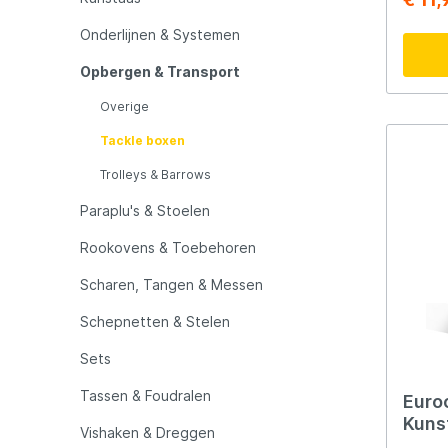
LFT
Libra L
drie v
tackl
Onderlijnen & Systemen
rookgri
biedt 
Mainline
Matrix
Opbergen & Transport
op de 
UV-bes
Overige
besche
Minn Kota
Mitchel
en zij
Tackle boxen
Deze t
waterd
Trolleys & Barrows
waardo
MTC
Muck B
blijft,
Paraplu's & Stoelen
omstan
ongelu
Rookovens & Toebehoren
Ondex Spinners
Owner
blootg
regenbu
Scharen, Tangen & Messen
voor g
stevig
Plano
Polaroi
Schepnetten & Stelen
twee a
Sets
Pro Line
Pro Tac
Tassen & Foudralen
Euro
Kuns
Vishaken & Dreggen
Raymarine
Rapala
2st