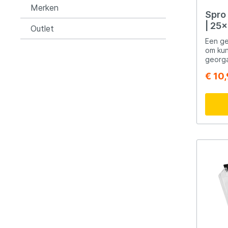
Merken
Spro 
| 25
Outlet
Een g
om kun
georga
€ 10