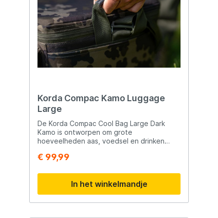
cm Gewicht: 8 gram Zinkend model
Diepgang: tot ca. 1 meter
Korda Compac Kamo Luggage
Large
De Korda Compac Cool Bag Large Dark
Kamo is ontworpen om grote
hoeveelheden aas, voedsel en drinken
langdurig koel en vers te houden tijdens
€ 99,99
langere vissessies. Met een inhoud van 25
liter biedt deze ruime koeltas voldoende
opslagcapaciteit voor meerdaagse
In het winkelmandje
karpersessies of vissers die extra aas en
proviand willen meenemen. De buitenzijde
is vervaardigd uit sterk en waterafstotend
Dark Kamo materiaal dat perfect aansluit bij