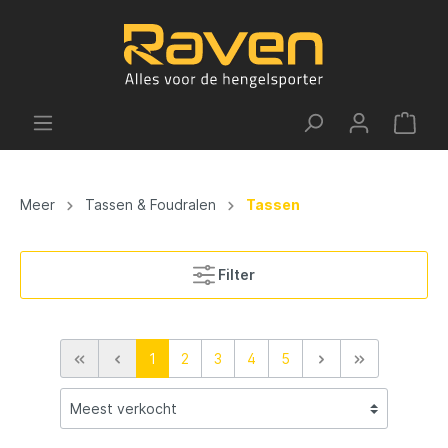
Meer
Tassen & Foudralen
Tassen
Filter
1
2
3
4
5