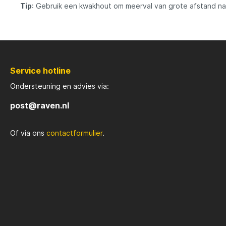
Tip
: Gebruik een kwakhout om meerval van grote afstand naa
vissen
aanget
Base P
op ver
gebrui
gebrui
voer o
Service hotline
bouwen
genoeg
Ondersteuning en advies via:
zitten
in het
post@raven.nl
langdu
Base H
karper
Of via ons
contactformulier
.
! Same
8.7%*