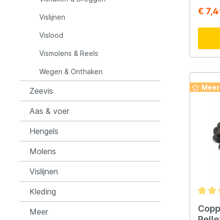
azen o
ground
€ 7,
voedsel. ·
Het lo
Vislijnen
Overdo
voedin
Rozemijer
Salmo
voorde
zoetwa
Vislood
het ni
een st
worden
Vismolens & Reels
Senshu
Shakes
vertro
angst 
Wegen & Onthaken
Spiderwire
Spro
Meer
Zeevis
Aas & voer
Team Deep Sea
Traxis
Hengels
Viper
Waters
Molens
Vislijnen
Yuki
Kleding
Copp
Meer
Pellet | 1