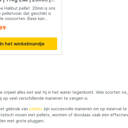
ellets |Karpervoer |
e Halibut pellet 20mm is ons
valvoer
 pelletvoer dat geschikt is
lle vissoorten. Base kan
kt worden als los gestrooid
,99
r maar is ook geschikt als
as. Wanneer de Base 20mm
gebruikt om een voerplek te
In het winkelmandje
dan komt hij pas echt tot zijn
met name door de Olieachtige
e ontstaat zal hij vis naar de
okken. Prima in te zetten voor
 en Meerval. Ook is de Base
t Pellet zeer gunstig geprijsd
teraard ook gunstig is bij
e voersessies.Deze pellets
emaakt van de beste
iënten en bevatten een hoog
e vrijwel alles eet wat hij in het water tegenkomt. Vele soorten 
e aan vismeel en visolie,
 op veel verschillende manieren te vangen is.
oor ze een onweerstaanbare
kkingskracht hebben op
het gebruik van
pellets
zijn succesvolle manieren om op meerval te v
illende vissoorten, waaronder
statisch vissen met pellets, wormen of doodaas vaak een effectie
 en Meerval. De toevoeging
llen met grote pluggen.
libut zorgt voor een extra
 geur en smaak, waardoor