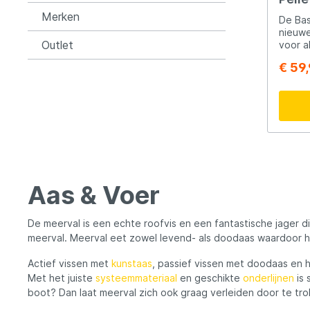
Vis P
Merken
De Bas
Meer
nieuwe
Outlet
voor a
gebrui
€ 59
lokvoe
haaka
wordt 
maken 
recht 
wolk di
stek l
Karper
Halibu
wat ui
Aas & Voer
groter
zijn g
ingred
De meerval is een echte roofvis en een fantastische jager di
gehalt
meerval. Meerval eet zowel levend- als doodaas waardoor hij
waard
aantre
Actief vissen met
kunstaas
, passief vissen met doodaas en 
versch
Met het juiste
systeemmateriaal
en geschikte
onderlijnen
is 
Karper
boot? Dan laat meerval zich ook graag verleiden door te tro
van ha
sterke