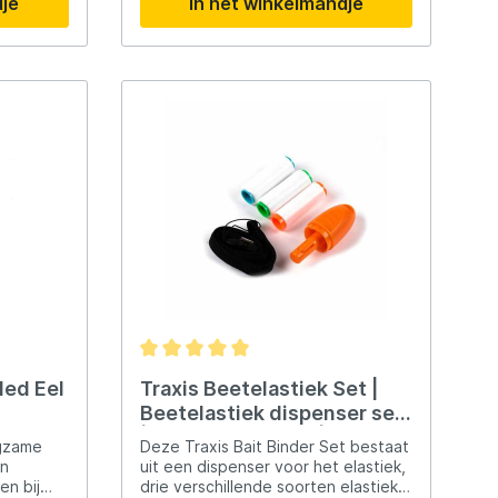
Madcat
dje
In het winkelmandje
geboord hoeft te worden.
Midnight Moon
Mold Craft
Nays
Penn
Preston
ded Eel
Traxis Beetelastiek Set |
Beetelastiek dispenser set
Raven
| 3 Diktes elastiek |
ngzame
Deze Traxis Bait Binder Set bestaat
Voordeel set !
an
uit een dispenser voor het elastiek,
Rive
en bij
drie verschillende soorten elastiek