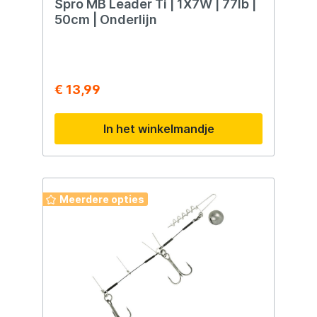
Spro MB Leader Ti | 1X7W | 77lb |
50cm | Onderlijn
€ 13,99
In het winkelmandje
Meerdere opties