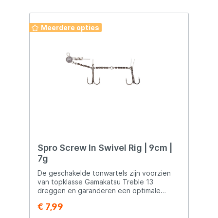
wartels en andere terminal
tackle. Belangrijkste kenmerken: Materiaal:
Staal 1x19 strand Super flexibel en
Meerdere opties
sterk Crimped voor betrouwbare
montage Een duurzame en betrouwbare
onderlijn die je zekerheid geeft bij het
vissen op roofvissen.
Spro Screw In Swivel Rig | 9cm |
7g
De geschakelde tonwartels zijn voorzien
van topklasse Gamakatsu Treble 13
dreggen en garanderen een optimale
inhaking. Afhankelijk van de gekozen rig,
€ 7,99
zijn deze uitgevoerd met RVS pinnetjes die
je in de buik van de softbait drukt en