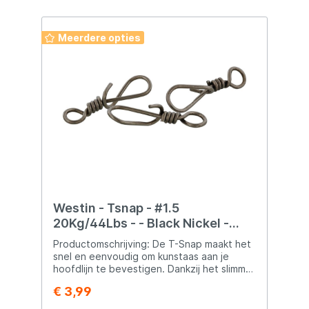
Meerdere opties
Westin - Tsnap - #1.5
20Kg/44Lbs - - Black Nickel -
10Pcs
Productomschrijving: De T-Snap maakt het
snel en eenvoudig om kunstaas aan je
hoofdlijn te bevestigen. Dankzij het slimme
ontwerp hoef je de clip niet te openen,
€ 3,99
waardoor het staal van de wire niet slijt. De
wire klemt stevig op zichzelf, zodat je