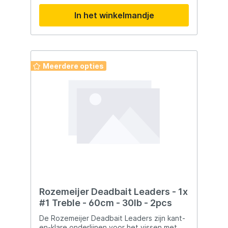
kunstaas veilig blijft zitten en niet loskomt.
In het winkelmandje
Ideaal voor vissers die vaak van aas
wisselen. Belangrijkste
kenmerken: Afwerking: Zwart
nikkel Verkrijgbaar in 3 maten Sterke,
duurzame wire Een betrouwbare en snelle
oplossing om je kunstaas veilig en
Meerdere opties
eenvoudig te wisselen.
Rozemeijer Deadbait Leaders - 1x
#1 Treble - 60cm - 30lb - 2pcs
De Rozemeijer Deadbait Leaders zijn kant-
en-klare onderlijnen voor het vissen met