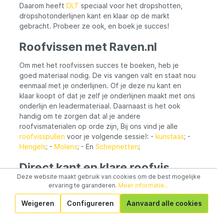
Daarom heeft
DLT
speciaal voor het dropshotten,
dropshotonderlijnen kant en klaar op de markt
gebracht. Probeer ze ook, en boek je succes!
Roofvissen met Raven.nl
Om met het roofvissen succes te boeken, heb je
goed materiaal nodig. De vis vangen valt en staat nou
eenmaal met je onderlijnen. Of je deze nu kant en
klaar koopt of dat je zelf je onderlijnen maakt met ons
onderlijn en leadermateriaal. Daarnaast is het ook
handig om te zorgen dat al je andere
roofvismaterialen op orde zijn, Bij ons vind je alle
roofvisspullen
voor je volgende sessie!: -
kunstaas
; -
Hengels
; -
Molens
; - En
Schepnetten
;
Direct kant en klare roofvis
Deze website maakt gebruik van cookies om de best mogelijke
onderlijnen kopen?
ervaring te garanderen.
Meer informatie...
Wanneer het gaat om kant en klare onderlijnen voor
Weigeren
Configureren
Aanvaard alle cookies
het vissen op roofvis, zijn er veel varianten te vinden.