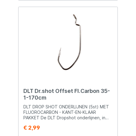
DLT Dr.shot Offset Fl.Carbon 35-
1-170cm
DLT DROP SHOT ONDERLIJNEN (5st) MET
FLUOROCARBON - KANT-EN-KLAAR
PAKKET De DLT Dropshot onderlijnen, in
combinatie met de Fluorocarbon Onderlijn,
€ 2,99
bieden een perfecte Dropshot Rig die
vissers kunnen vertrouwen. Hier zijn enkele