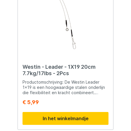
betrouwbare verbinding van je rigs en
terminal tackle.
Westin - Leader - 1X19 20cm
7.7kg/17lbs - 2Pcs
Productomschrijving: De Westin Leader
1x19 is een hoogwaardige stalen onderlijn
die flexibiliteit en kracht combineert.
Gemaakt van 1x19 strand staal, biedt deze
€ 5,99
leader uitstekende weerstand tegen
scherpe tanden en zware belasting, terwijl
hij toch soepel genoeg blijft voor een
In het winkelmandje
natuurlijke presentatie van je kunstaas. De
crimpverbindingen zorgen voor een veilige
en betrouwbare montage van haken,