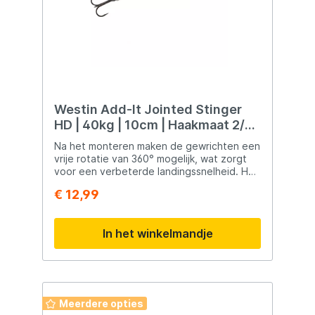
Westin Add-It Jointed Stinger
HD | 40kg | 10cm | Haakmaat 2/0 |
Onderlijn
Na het monteren maken de gewrichten een
vrije rotatie van 360° mogelijk, wat zorgt
voor een verbeterde landingssnelheid. Het
gebruik van wartels in plaats van draad
€ 12,99
verhoogt het gewicht in de rig, wat helpt
om je kunstaas te stabiliseren om ze een
perfecte zwemactie te geven. Extreem
In het winkelmandje
sterk en duurzaam concept 360° vrije
rotatie - Verlies minder vis Veelzijdige rig
opties Ultrascherpe en sterke dreggen
Stinger van wedstrijd kwaliteit
Meerdere opties