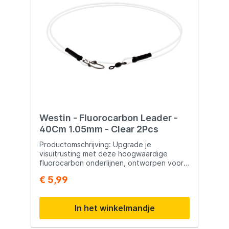
Westin - Fluorocarbon Leader -
40Cm 1.05mm - Clear 2Pcs
Productomschrijving: Upgrade je
visuitrusting met deze hoogwaardige
fluorocarbon onderlijnen, ontworpen voor
maximale betrouwbaarheid en een subtiele
€ 5,99
presentatie. Gemaakt van sterk ST5
Fluorocarbon, bieden deze leaders een
uitstekende schuurbestendigheid, hoge
In het winkelmandje
knoopkracht en zijn ze nagenoeg
onzichtbaar onder water. Dat maakt ze
perfect voor de snoekvisserij, vooral bij