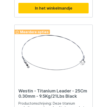
beproefde onderlijnen krijg je meer
In het winkelmandje
aanbeten en een hogere haakquote,
vooral in drukbeviste wateren. Verkrijgbaar
met zowel weerhaken als “semi”-
weerhaken. Onze kant-en-klare float-rig is
uitgerust met een dreg die is ontworpen
voor het gebruik van kleiner aas onder een
Meerdere opties
dobber. De enkele haak maakt het ook veel
gemakkelijker om de vis los te haken.
Perfect voor het vissen met dood aas
Gemaakt van 30 lbs 7-strengs staaldraad
Extra sterke en ultrascherpe haken
Camouflage klemhulzen
Westin - Titanium Leader - 25Cm
0.30mm - 9.5Kg/21Lbs Black
Productomschrijving: Deze titanium