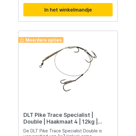
tijdens het vissen keurig op hun plek
In het winkelmandje
blijven. Wanneer men een vis haakt zullen
de pinnetjes los komen uit de softbait. De
kop van de rig kan je eenvoudig inn de
voorkant van je softbait naar keuze
draaien.
Meerdere opties
DLT Pike Trace Specialist |
Double | Haakmaat 4 | 12kg |
60cm | Onderlijn
De DLT Pike Trace Specialist Double is