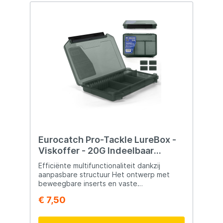
Eurocatch Pro-Tackle LureBox -
Viskoffer - 20G Indeelbaar
20x15x3cm Grey
Efficiënte multifunctionaliteit dankzij
aanpasbare structuur Het ontwerp met
beweegbare inserts en vaste
scheidingswanden maakt gelijktijdige
€ 7,50
opslag van accessoires van verschillende
groottes mogelijk. U kunt één box voor
meerdere doeleinden gebruiken. De tackle