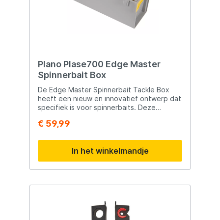
Plano Plase700 Edge Master
Spinnerbait Box
De Edge Master Spinnerbait Tackle Box
heeft een nieuw en innovatief ontwerp dat
specifiek is voor spinnerbaits. Deze
functionele tacklebox-kit bevat ook
€ 59,99
Rustrictor-roestwerend middel in de basis,
Dri-Loc waterdichte afdichting en is
versterkt met waterabsorberend
In het winkelmandje
droogmateriaal voor een effectieve en
veilige organisatie van kunstaas.
Productinformatie Plano Edge Spinnerbait
Box Waterproof Water Wick™-verdeler met
herbruikbare vochtafvoerende verpakking
Dri-Loc® O-ringafdichting behoudt
waterdichtheid wanneer gesloten
Rustrictor™-technologie levert 360 graden