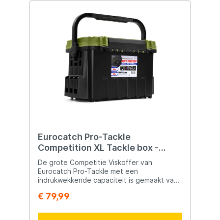
gereedschap kan het verschil maken
boxen die u bent gewent. Afm:
tijdens het vissen.
20.5x15x3cm
Eurocatch Pro-Tackle
Competition XL Tackle box -
Viskoffer - 54x34x35cm
De grote Competitie Viskoffer van
Zwart/Groen
Eurocatch Pro-Tackle met een
indrukwekkende capaciteit is gemaakt van
hoogwaardig, druktechnisch PP en staat
€ 79,99
bekend om zijn uitstekende draagkracht.
Na uitgebreide sterkte-tests is het
duidelijk: deze box is uitstekend geschikt