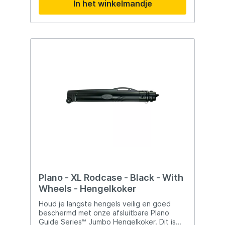
In het winkelmandje
ook effectieve UV-bescherming, waardoor
uw aas beschermd blijft tegen verkleuring
en zijn levendige kleuren behoudt. Deze
tacklebox is voorzien van een waterdichte
rubberen afdichting, waardoor uw inhoud
veilig en droog blijft, zelfs in onverwachte
omstandigheden. Of de box nu per ongeluk
in het water valt of wordt blootgesteld aan
een zware regenbui, uw aas blijft altijd klaar
voor gebruik. Daarnaast zorgen vier
stevige scharniervergrendelingen - twee
aan de voorkant en
Plano - XL Rodcase - Black - With
Wheels - Hengelkoker
Houd je langste hengels veilig en goed
beschermd met onze afsluitbare Plano
Guide Series™ Jumbo Hengelkoker. Dit is