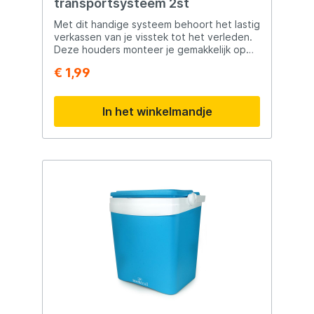
transportsysteem 2st
Met dit handige systeem behoort het lastig
verkassen van je visstek tot het verleden.
Deze houders monteer je gemakkelijk op
elke hengel die je bezit, de houders zijn
€ 1,99
voorzien een inhaal mechanisme waar u uw
kunstaas makkelijk aan bevestigd. De ideale
manier voor transport of het goed
In het winkelmandje
opbergen van je hengels. Dit is een
handige gadget die elke visser gebruiken
kan!