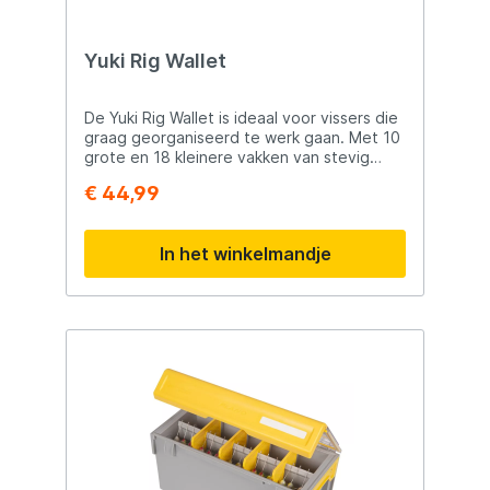
Yuki Rig Wallet
De Yuki Rig Wallet is ideaal voor vissers die
graag georganiseerd te werk gaan. Met 10
grote en 18 kleinere vakken van stevig
plastic is er voldoende ruimte voor allerlei
€ 44,99
onderlijnen. Dankzij het ringbandsysteem
blijven je rigs overzichtelijk en veilig
opgeborgen. De transparante vakjes
In het winkelmandje
maken het eenvoudig om snel te vinden
wat je nodig hebt. Ook voorzien van een
handig extern meshvak met ritssluiting voor
extra accessoires. Houd je visuitrusting
netjes en klaar voor actie met deze slimme
opbergmap.