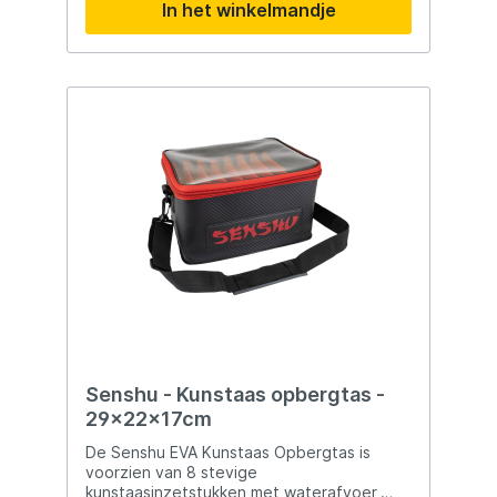
In het winkelmandje
box is gemaakt van een slagvast kunststof
dus sterker dan de normale boxen, een
degelijke kist voor een mooie prijs.
Senshu - Kunstaas opbergtas -
29x22x17cm
De Senshu EVA Kunstaas Opbergtas is
voorzien van 8 stevige
kunstaasinzetstukken met waterafvoer,