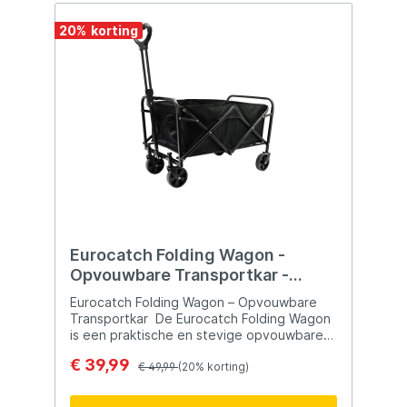
van vislijnen en het produceren van
kunstaas is Berkley erg sterk. Denk
20
%
bijvoorbeeld aan Trilene, Fireline,
Powerbait en Gulp!
Eurocatch Folding Wagon -
Opvouwbare Transportkar -
Inklapbare Bolderkar met Wielen
Eurocatch Folding Wagon – Opvouwbare
Transportkar De Eurocatch Folding Wagon
is een praktische en stevige opvouwbare
transportkar die ideaal is voor het
€ 39,99
vervoeren van spullen tijdens diverse
€ 49,99
(20% korting)
outdooractiviteiten. Of je nu gaat
kamperen, vissen, naar het strand gaat of