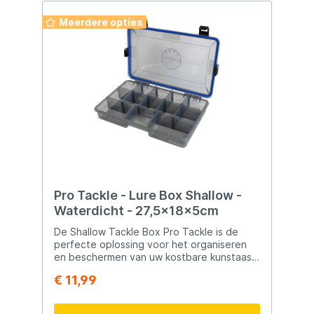
Meerdere opties
Pro Tackle - Lure Box Shallow -
Waterdicht - 27,5x18x5cm
De Shallow Tackle Box Pro Tackle is de
perfecte oplossing voor het organiseren
en beschermen van uw kostbare kunstaas.
Verkrijgbaar in drie verschillende maten, is
€ 11,99
deze tacklebox gemaakt van duurzaam
rookgrijs kunststof. Dit materiaal biedt niet
alleen een helder zicht op de inhoud, maar