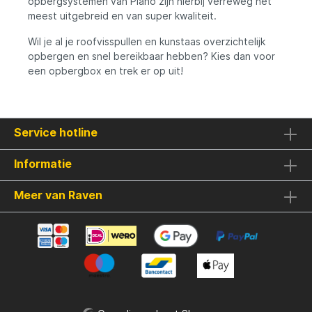
opbergsystemen van Plano zijn hierbij verreweg het
meest uitgebreid en van super kwaliteit.
Wil je al je roofvisspullen en kunstaas overzichtelijk
opbergen en snel bereikbaar hebben? Kies dan voor
een opbergbox en trek er op uit!
Service hotline
Informatie
Meer van Raven