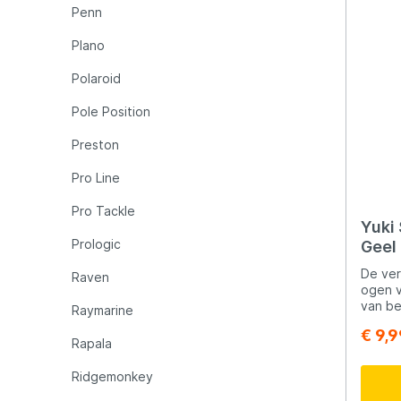
Penn
Plano
Polaroid
Pole Position
Preston
Pro Line
Pro Tackle
Yuki 
Prologic
Geel
De ver
Raven
ogen v
van be
Raymarine
op de 
€ 9,9
visses
Rapala
verwij
Geschi
Ridgemonkey
lijnen!