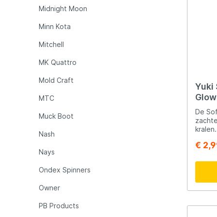
De ond
Midnight Moon
en prof
zorgt 
Minn Kota
duurza
Aantrekkel
Mitchell
voorzien van aan
Deze 
MK Quattro
aantre
onderlijn. Verschillende
Mold Craft
De Atl
Yuki 
verkri
Glow
MTC
haakmaten. Hierdoor 
maat kiezen op basis van je visdoel
De Sof
Muck Boot
en voorkeuren
zachte
Zeevis
kralen
Nash
toevoe
gestok
€ 2,
elke z
gaan e
Nays
beginn
drijfv
zeevis
optill
Ondex Spinners
betrou
haken 
succes
Owner
PB Products