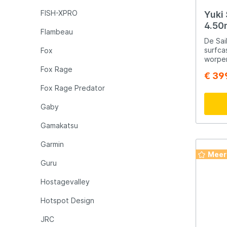
FISH-XPRO
Yuki
4.50
Flambeau
De Sai
surfca
Fox
worpe
aan de kust. De sl
Fox Rage
€ 39
biedt 
kracht en
Fox Rage Predator
actie 
effici
Gaby
gewichten. De hyb
voor e
Gamakatsu
Uitger
een Fu
Garmin
betrou
Meer
Belangrij
Guru
hengel
actie 
Hostagevalley
Fuji reelhoude
voor 
Hotspot Design
gevoel
zoutwa
JRC
gewic