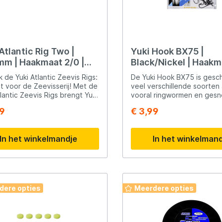
or Surfcasting
visserij Zeevisserij Werpen op
d Zoutwater
Atlantic Rig Two |
Yuki Hook BX75 |
mm | Haakmaat 2/0 |
Black/Nickel | Haakm
lijn
Haak
 de Yuki Atlantic Zeevis Rigs:
De Yuki Hook BX75 is gesch
voor de Zeevisserij! Met de
veel verschillende soorten 
tlantic Zeevis Rigs brengt Yuki
vooral ringwormen en ges
tgebreide serie onderlijnen
zoals sardines. Deze haken 
99
€ 3,99
markt die specifiek zijn
chemisch geslepen en voor
pen voor de zeevisserij.
een lange, rechte steel. Ee
orgvuldig geknoopte rigs zijn
gebruikte haak binnen de
In het winkelmandje
In het winkelman
en van aantrekkelijke beads
wedstrijdvisserij.
den de zeevisser diverse
len. Hier zijn de kenmerken
eze hoogwaardige
lijnen: Specifiek voor
ntic Zeevis Rigs
dere opties
Meerdere opties
n aangepast aan
dig Geknoopt: