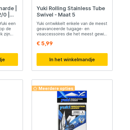
narde |
Yuki Rolling Stainless Tube
/0 |
Swivel - Maat 5
Yuki een
Yuki ontwikkelt enkele van de meest
 op de
geavanceerde tuigage- en
k zijn
visaccessoires die het meest gewild
rij. De
zijn bij surfcasting-vissers. De
€ 5,99
g geknoopt
Rolling Stainless Tube Swivel is
jke
ontworpen voor de wedstrijdvisserij
chillende
maar hoort in geen enkele
dje
In het winkelmandje
tacklebox te ontbreken.
Meerdere opties