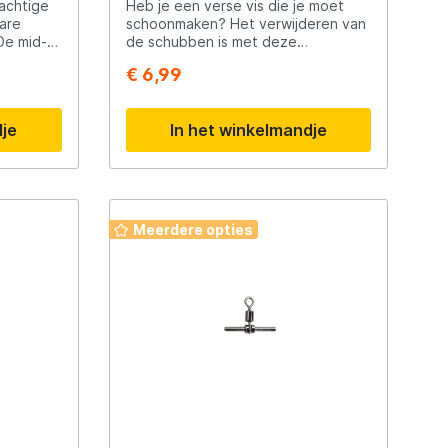
achtige
Heb je een verse vis die je moet
ware
schoonmaken? Het verwijderen van
de schubben is met deze
Scotty
en
visontschubber van Yuki zo
€ 6,99
t en
gedaan. Dankzij de bescherming
zullen schubben niet alle kanten op
Solar
erpen van
vliegen. Daarbij is het geschikt voor
dje
In het winkelmandje
grote en kleine schubben.
en
Tasty Baits
male grip
Meerdere opties
Veltic Spinners
 top
r
X2
ij Goede
vig en
 grip
Zware
r