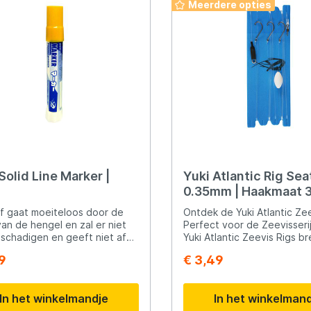
Meerdere opties
Solid Line Marker |
Yuki Atlantic Rig Seat
0.35mm | Haakmaat 3
Onderlijn
f gaat moeiteloos door de
Ontdek de Yuki Atlantic Zee
an de hengel en zal er niet
Perfect voor de Zeevisserij! Met 
schadigen en geeft niet af
Yuki Atlantic Zeevis Rigs br
lijn. Aan het einde van de
een uitgebreide serie onder
9
€ 3,49
sie is de verf gemakkelijk te
op de markt die specifiek z
deren met de nagels.
ontworpen voor de zeevisse
kt voor Mono en gevlochten
Deze zorgvuldig geknoopte 
In het winkelmandje
In het winkelman
voorzien van aantrekkelijk