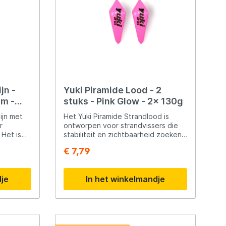
jn -
Yuki Piramide Lood - 2
0m -
stuks - Pink Glow - 2x 130g
lijn met
Het Yuki Piramide Strandlood is
r
ontworpen voor strandvissers die
 Het is
stabiliteit en zichtbaarheid zoeken.
Gecoat lood: Zorgt voor betere
€ 7,79
pvaste
grip, camouflage en aerodynamiek.
gens IGFA-
Fluorescerend: Extra opvallend,
estendig
zelfs in diep water en bij weinig
dje
In het winkelmandje
eter.
licht. Glow in the dark: Geeft licht in
het donker – ideaal voor
nachtvissen. Piramidemodel:
Voorkomt rollen en blijft stabiel op
de bodem liggen. Voor
strandvissen: Perfect voor verre