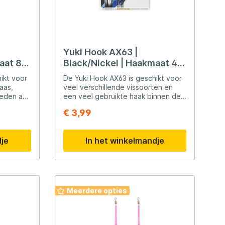
Yuki Hook AX63 |
aat 8 |
Black/Nickel | Haakmaat 4 |
Haak
ikt voor
De Yuki Hook AX63 is geschikt voor
aas,
veel verschillende vissoorten en
neden aas
een veel gebruikte haak binnen de
zijn
wedstrijdvisserij. Deze haken zijn
€ 3,99
zien van
chemisch geslepen en perfect voor
n veel
situaties waar een lichte, dunne en
tegelijkertijd zeer sterke haak nodig
dje
In het winkelmandje
is.
Meerdere opties