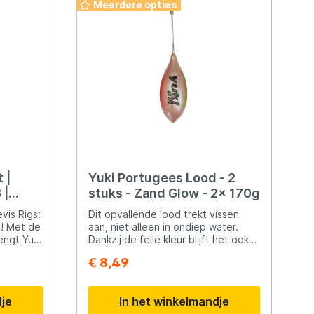
Meerdere opties
worpen en stabiele ligging op zand.
Het Yuki strandlood biedt optimale
prestaties voor uiteenlopende
visomstandigheden.
 |
Yuki Portugees Lood - 2
 |
stuks - Zand Glow - 2x 170g
vis Rigs:
Dit opvallende lood trekt vissen
de
aan, niet alleen in ondiep water.
engt Yuki
Dankzij de felle kleur blijft het ook
lijnen
goed zichtbaar in diepere en
€ 8,49
ijn
donkere wateren, wat zorgt voor
rij.
extra aantrekkingskracht. Door de
rigs zijn
speciale vorm is dit lood perfect
dje
In het winkelmandje
e beads
geschikt om ver en nauwkeurig te