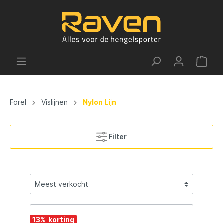
Forel
Vislijnen
Nylon Lijn
Filter
13
%