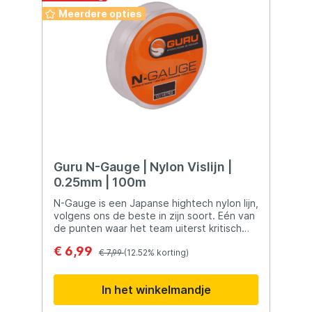
Meerdere opties
Guru N-Gauge | Nylon Vislijn |
0.25mm | 100m
N-Gauge is een Japanse hightech nylon lijn,
volgens ons de beste in zijn soort. Eén van
de punten waar het team uiterst kritisch
over was, was de noodzaak van een
€ 6,99
constante diameter. Na onderzoek bleek
€ 7,99
(12.52% korting)
namelijk dat de genoemde diameter op
verschillende spoelen nylon in werkelijkheid
In het winkelmandje
dunner was dan dat de lijn daadwerkelijk
was. Steve Ringer wilde deze vorm van