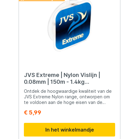
JVS Extreme | Nylon Vislijn |
0.08mm | 150m - 1.4kg
Trekkracht
Ontdek de hoogwaardige kwaliteit van de
JVS Extreme Nylon range, ontworpen om
te voldoen aan de hoge eisen van de
moderne witvisser. Deze nylon lijn
€ 5,99
onderscheidt zich door enkele kenmerken
die van cruciaal belang zijn voor
succesvolle visserij: Hoge Trekkracht: De
In het winkelmandje
JVS Extreme Nylon lijn biedt een
indrukwekkende trekkracht, waardoor je