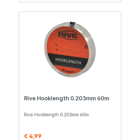
misleiding voorkomen. Hij wilde er niet
alleen zeker van zijn dat de diameter van
de N-Gauge lijn klopte, maar ook dat de
trekkracht onovertroffen was. Lange
onderzoeken en praktijktesten legden
uiteindelijk de basis voor dit resultaat: De
N-Gauge. N-Gauge wordt gekenmerkt door
een hoge mate van doorzichtigheid,
waardoor ook in glashelder water effectief
gevist kan worden. N-Gauge wordt
geleverd op spoelen van 100 meter en
vertegenwoordigt een goede prijs-
kwaliteitverhouding.
Rive Hooklength 0.203mm 60m
Rive Hooklength 0.203mm 60m
€ 4,99