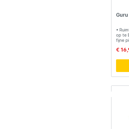
Guru
• Ruim
op te 
fijne 
vast o
€ 16
rand h
besch
zorgt 
Deze we