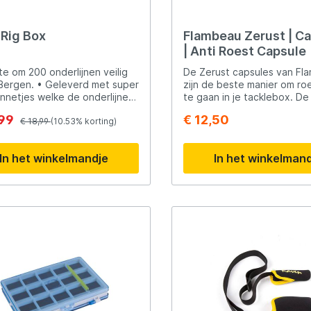
 Rig Box
Flambeau Zerust | C
| Anti Roest Capsule
te om 200 onderlijnen veilig
De Zerust capsules van Fl
Bergen. • Geleverd met super
zijn de beste manier om ro
pinnetjes welke de onderlijnen
te gaan in je tacklebox. De
p hun plaats houden. • De
scheid schadeloze damp af
,99
€ 12,50
elpt om de onderlijnen te
€ 18,99
(10.53% korting)
beschermende laag over je
ermen tegen water en
producten, de capsule bie
ervoor dat rotzooi eruit kan.
jaar zorgeloos beschermin
In het winkelmandje
In het winkelman
zeer goede tip, plaats één
in je vis-kist en je bent van 
corrosie af.
ek: 2 halen 1 betalen