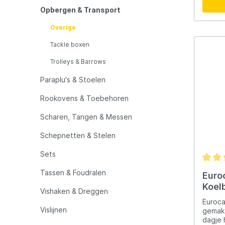
LFT
Libra L
Opbergen & Transport
Overige
Mainline
Matrix
Tackle boxen
Trolleys & Barrows
Minn Kota
Mitchel
Paraplu's & Stoelen
MTC
Muck B
Rookovens & Toebehoren
Scharen, Tangen & Messen
Ondex Spinners
Owner
Schepnetten & Stelen
Sets
Plano
Polaroi
Tassen & Foudralen
Euro
Koelb
Pro Line
Pro Tac
Vishaken & Dreggen
Lich
Euroca
Vislijnen
gemak vo
Raymarine
Rapala
dagje 