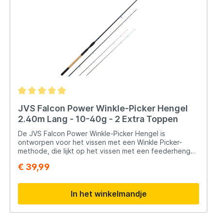
JVS Falcon Power Winkle-Picker Hengel
2.40m Lang - 10-40g - 2 Extra Toppen
De JVS Falcon Power Winkle-Picker Hengel is
ontworpen voor het vissen met een Winkle Picker-
methode, die lijkt op het vissen met een feederhengel.
Hier zijn enkele kenmerken en specificaties van deze
€ 39,99
hengel: Lengte: Beschikbaar in twee lengtes, namelijk
2.40 meter en 2.70 meter. Deze lengtes maken de
hengel geschikt voor verschillende visomstandigheden,
In het winkelmandje
vooral op rustige wateren waar je niet ver hoeft te
werpen. Type hengel: De Winkle Picker is een kortere
en lichtere hengel in vergelijking met de feederhengel.