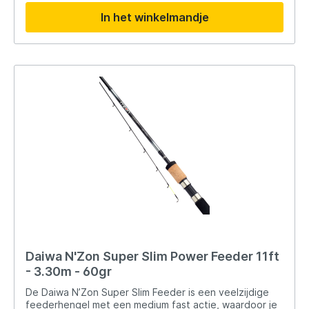
kracht en gevoeligheid. Met een ergonomische grip en
In het winkelmandje
een screw-down handvat ligt deze hengel comfortabel
in de hand, zelfs tijdens lange visdagen. De Seaguide
ogen zorgen voor een soepele lijnafgifte en
verminderen de kans op knopen en wrijving. Bovendien
wordt de Daiwa N’Zon Super Slim Feeder geleverd met
twee toppen, waardoor je flexibel kunt inspelen op
verschillende visomstandigheden en technieken.
Kenmerken: Allround feederhengel voor diverse
visomstandigheden Medium Fast actie voor verre
worpen met voldoende demping HMC+ carbon blank
voor optimale kracht en gevoeligheid Ergonomische
grip en screw-down handvat voor comfortabel gebruik
Seaguide ogen voor een soepele lijnafgifte Twee
toppen meegeleverd voor flexibiliteit in
visserijtechnieken Verkrijgbaar in 10,11 en 12Feet
Daiwa N'Zon Super Slim Power Feeder 11ft
- 3.30m - 60gr
De Daiwa N’Zon Super Slim Feeder is een veelzijdige
feederhengel met een medium fast actie, waardoor je