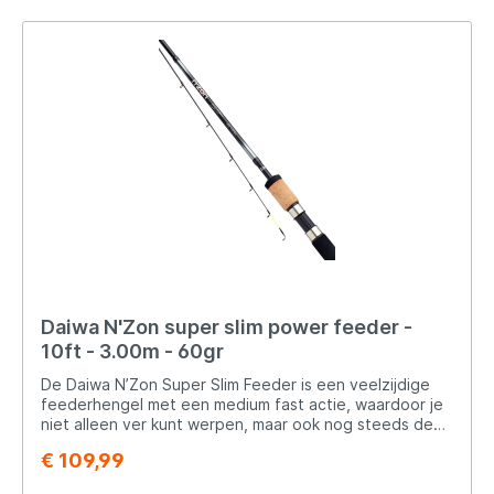
op karper, brasem en zeelt. Belangrijkste kenmerken
Slanke HMC+ carbon blank Snelle herstelactie Semi-
parabolische actie ArmLock handgreep Hoogwaardige
geleideogen Voordelen Zeer nauwkeurig werpen
Minder losschieters Comfortabel vissen Goede balans
Geschikt voor diverse afstanden Geschikt voor
Method feeder vissen Karper vissen Brasem vissen
Zeelt vissen Commerciële visserij
Daiwa N'Zon super slim power feeder -
10ft - 3.00m - 60gr
De Daiwa N’Zon Super Slim Feeder is een veelzijdige
feederhengel met een medium fast actie, waardoor je
niet alleen ver kunt werpen, maar ook nog steeds de
benodigde demping hebt voor het vissen op witvis. De
€ 109,99
hengel is vakkundig vervaardigd met een HMC+ carbon
blank, wat zorgt voor een uitstekende balans tussen