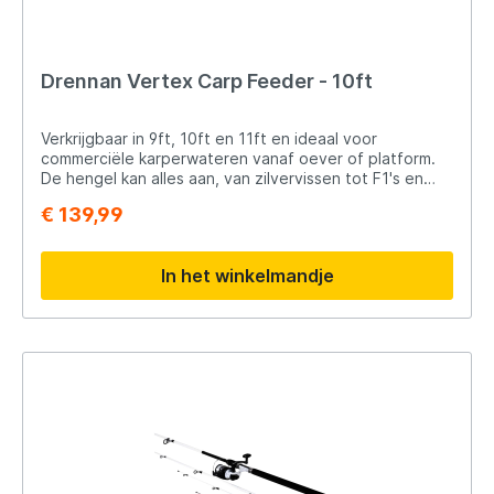
Drennan Vertex Carp Feeder - 10ft
Verkrijgbaar in 9ft, 10ft en 11ft en ideaal voor
commerciële karperwateren vanaf oever of platform.
De hengel kan alles aan, van zilvervissen tot F1's en
grotere karpers. De hengel bevat twee tips,
€ 139,99
waaronder een glazen tip van 1,5 oz en een carbon tip
van 2,5 oz.
In het winkelmandje