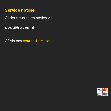
verpak
in ver
Service hotline
ze de 
succes
Ondersteuning en advies via:
Belangri
voor R
post@raven.nl
leader 
name snoek. Le
Optima
Of via ons
contactformulier
.
roofvi
Verschillende Var
in ver
versch
voldoen. Kleur: Tra
fluoro
onder water. Aant
stuks 
tijdens v
Beschi
en 0.90 mm. Rolling
voorzi
roterende 
Aaskan
Quick S
kunstaas. Makkelijk Op