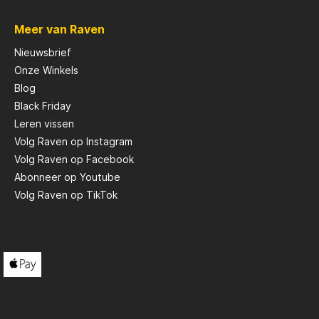
kunt kiezen op basis van je
specifieke visbehoeften.
Meer van Raven
Verpakking: De wartels worden
geleverd in een verpakking van 10
Nieuwsbrief
stuks. Dit maakt het handig voor
Onze Winkels
vissers om voldoende wartels bij de
hand te hebben voor verschillende
Blog
situaties. Al met al zijn deze wartels
Black Friday
ontworpen met aandacht voor
Leren vissen
duurzaamheid, functionaliteit en
gebruiksgemak, waardoor ze
Volg Raven op Instagram
geschikt zijn voor verschillende
Volg Raven op Facebook
soorten kunstaas- en
Abonneer op Youtube
onderlijnconfiguraties tijdens het
vissen.
Volg Raven op TikTok