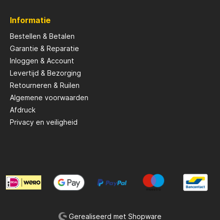
t per 2 stuks en verkrijgbaar
schillende varianten, waardoor
Informatie
perfecte aanvulling zijn voor
volle roofvisavonturen.
Bestellen & Betalen
jkste Kenmerken: Leader
Garantie & Reparatie
oofvis: Ontworpen als sterke
Inloggen & Account
voor de jacht op roofvis, met
ngte van 40 cm:
Levertijd & Bezorging
le lengte voor verschillende
Retourneren & Ruilen
somstandigheden.
ianten: Verkrijgbaar
Algemene voorwaarden
schillende varianten om aan
Afdruck
illende behoeften te
Privacy en veiligheid
nsparant
carbon, praktisch onzichtbaar
al: Verpakt per 2
voor de nodige reserve
isavonturen. Diameter:
kbaar in de diameter 0.75 mm
 Swivel: Lijnkant
en van een 360 graden
rolling swivel. Quick Snap:
t voorzien van een handige
nap voor snel wisselen van
Gerealiseerd met Shopware
en en Dicht: