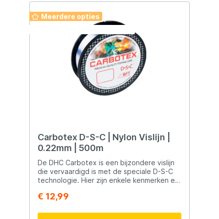
Meerdere opties
Deze week: 2 halen 1 betalen
Carbotex D-S-C | Nylon Vislijn |
0.22mm | 500m
De DHC Carbotex is een bijzondere vislijn
die vervaardigd is met de speciale D-S-C
technologie. Hier zijn enkele kenmerken en
voordelen van deze vislijn: D-S-C
€ 12,99
Technologie: De lijn is geproduceerd met
de speciale D-S-C technologie. Deze
technologie zorgt ervoor dat de nylon