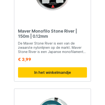
Maver Monofilo Stone River |
150m | 0.12mm
De Maver Stone River is een van de
zwaarste nylonlijnen op de markt. Maver
Stone River is een Japanse monofilament
lijn die extra is verzwaard met minuscule
€ 3,99
ijzerdeeltjes. Hierdoor heeft de lijn een
roestbruine kleur en zinkt extreem snel.
In het winkelmandje