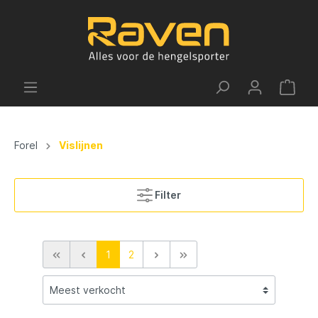
Forel
Vislijnen
Filter
1
2