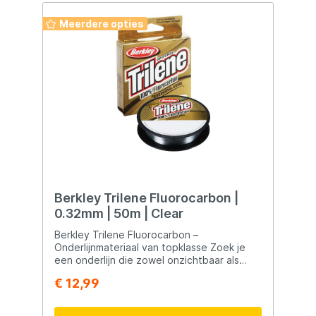
Meerdere opties
Berkley Trilene Fluorocarbon |
0.32mm | 50m | Clear
Berkley Trilene Fluorocarbon –
Onderlijnmateriaal van topklasse Zoek je
een onderlijn die zowel onzichtbaar als
oersterk is? Dan is Berkley Trilene
€ 12,99
Fluorocarbon dé keuze voor jou. Gemaakt
van 100% fluorocarbon, combineert deze
lijn schuurbestendigheid met uitmuntende