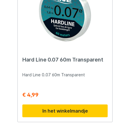
zowel recreatieve als professionele
vissers. Of je nu vist in helder water,
obstakelrijke gebieden of op schuwe
vissoorten, deze lijn biedt de
betrouwbaarheid en prestaties die je nodig
hebt. Ervaar zelf het verschil. Kies voor de
DLT Royal Pink Fluorcarbon en til je
viservaring naar een hoger niveau!
Hard Line 0.07 60m Transparent
Hard Line 0.07 60m Transparent
€ 4,99
In het winkelmandje