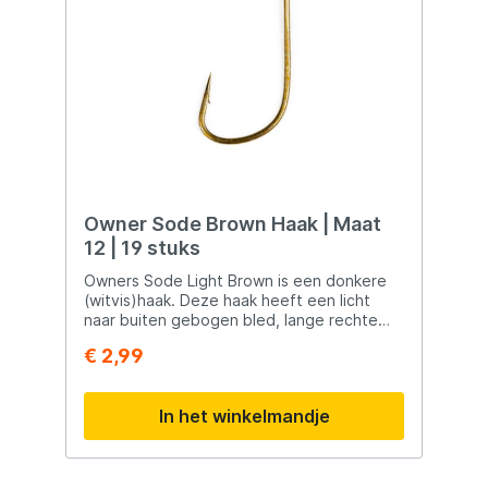
Owner Sode Brown Haak | Maat
12 | 19 stuks
Owners Sode Light Brown is een donkere
(witvis)haak. Deze haak heeft een licht
naar buiten gebogen bled, lange rechte
haaksteel en een rechte punt met
€ 2,99
weerhaak voor optimale houvast. De
Owner haken zijn sterk, extra hard en
hebben een vlijmscherpe punt.
In het winkelmandje