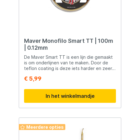
geleverd op spoelen van 100 meter en
vertegenwoordigt een goede prijs-
kwaliteitverhouding.
Maver Monofilo Smart TT | 100m
| 0.12mm
De Maver Smart TT is een lijn die gemaakt
is om onderlijnen van te maken. Door de
teflon coating is deze iets harder en zeer
bestendig tegen zout en weersinvloeden.
€ 5,99
Uiteraard is de Maver Smart TT ook
uitstekend geschikt als hoofdlijn.
In het winkelmandje
Meerdere opties