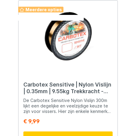
Meerdere opties
Deze week: 2 halen 1 betalen
Carbotex Sensitive | Nylon Vislijn
| 0.35mm | 9.55kg Trekkracht -
300m
De Carbotex Sensitive Nylon Vislijn 300m
lijkt een degelijke en veelzijdige keuze te
zijn voor vissers. Hier zijn enkele kenmerken
en voordelen van deze nylon vislijn:
€ 9,99
Degelijke Nylon Hoofdlijn: De lijn wordt
beschreven als een degelijke nylon
hoofdlijn, wat betekent dat het geschikt is