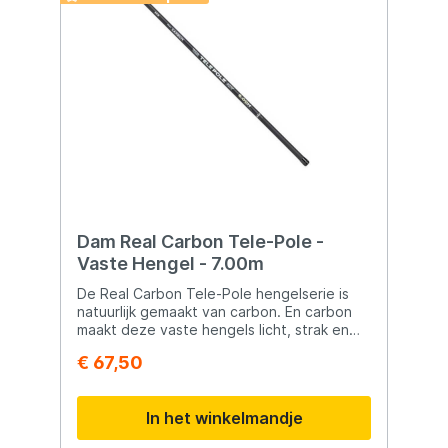
Dam Real Carbon Tele-Pole -
Vaste Hengel - 7.00m
De Real Carbon Tele-Pole hengelserie is
natuurlijk gemaakt van carbon. En carbon
maakt deze vaste hengels licht, strak en
sterk! Deze moderne telescoophengels zijn
€ 67,50
verrassend laag geprijst. Ook recreanten
en beginners kunnen nu kennismaken met
carbon!
In het winkelmandje