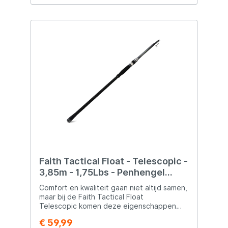
Faith Tactical Float - Telescopic -
3,85m - 1,75Lbs - Penhengel
Karper
Comfort en kwaliteit gaan niet altijd samen,
maar bij de Faith Tactical Float
Telescopic komen deze eigenschappen
perfect samen. Traditionele penhengels
€ 59,99
zijn vaak 2- of 3-delig, wat het lastig maakt