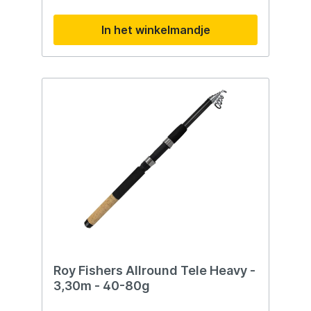
ideaal voor de roofvisserij op onder andere
snoek, snoekbaars en baars, maar dankzij
In het winkelmandje
het compacte ontwerp ook perfect om
mee te nemen op reis, vakantie of
spontane vissessies.Door de telescopische
constructie heeft de Trailblazer een zeer
korte transportlengte, waardoor hij
eenvoudig past in een rugzak, koffer of
auto. Ondanks het compacte formaat biedt
de hengel verrassend veel kracht en
controle, waardoor je probleemloos kunt
vissen met kunstaas binnen het opgegeven
werpgewicht.Beschikbare uitvoeringen2.10
m – 15-40 g2.40 m – 15-40 g2.70 m – 30-70
g3.00 m – 10-100 gAls instapmodel binnen
het DLT-assortiment biedt de Trailblazer
precies wat beginnende en recreatieve
roofvissers nodig hebben:
betrouwbaarheid, gebruiksgemak en een
uitstekende prijs-kwaliteitverhouding.
aanrader !
Roy Fishers Allround Tele Heavy -
3,30m - 40-80g