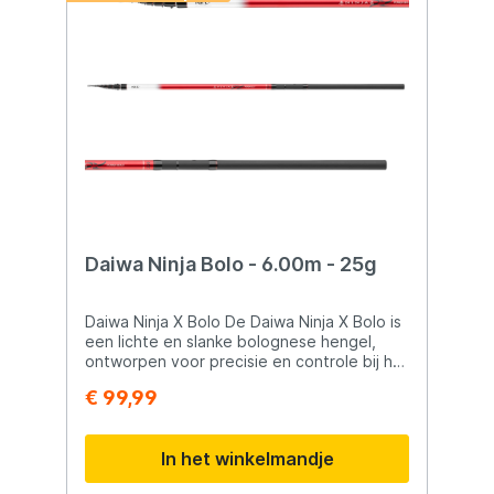
Daiwa Ninja Bolo - 6.00m - 25g
Daiwa Ninja X Bolo De Daiwa Ninja X Bolo is
een lichte en slanke bolognese hengel,
ontworpen voor precisie en controle bij het
vissen met dobbers. Dankzij de
€ 99,99
hoogwaardige carbon blank biedt deze
hengel uitstekende werpeigenschappen en
een perfecte balans tussen kracht en
In het winkelmandje
gevoeligheid. De HMC+ carbon constructie
zorgt ervoor dat de hengel tijdens het