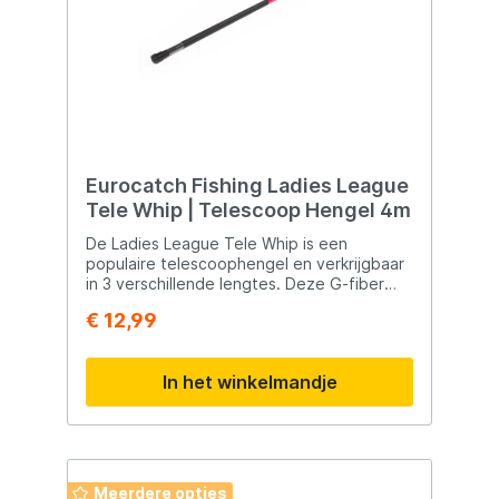
spontane visuitstapjes of gewoon om mee
te nemen in de auto, zodat je altijd klaar
bent als de vissen bijten.Molenhouder:
VSSGeleideogen: Seaguide® SXOHLSG
premiumGeleideogenBlank: 24/30 ton high
performance carbonPremium kurk van
klasse AAAHook keeper: Seaguide®
DhookInclusief hengelkoffer
Eurocatch Fishing Ladies League
Tele Whip | Telescoop Hengel 4m
De Ladies League Tele Whip is een
populaire telescoophengel en verkrijgbaar
in 3 verschillende lengtes. Deze G-fiber
hengels zijn van een zeer degelijke
€ 12,99
kwaliteit en ze zijn nagenoeg onbreekbaar.
Het is de ideale starter- of vakantiehengel.
In het winkelmandje
Meerdere opties