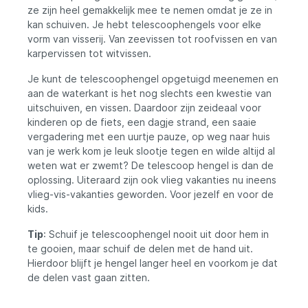
Gebruik: Het telescopische ontwerp van
waardoor kinderen direct aan de slag
ze zijn heel gemakkelijk mee te nemen omdat je ze in
de hengel en het handvat van het
kunnen. Dit maakt de ervaring nog leuker
kan schuiven. Je hebt telescoophengels voor elke
schepnet maken het transport en de
en moeiteloos, zonder gedoe met extra
vorm van visserij. Van zeevissen tot roofvissen en van
opslag eenvoudig. Kwaliteitsmaterialen: De
aankopen. Ready to Fish: Deze
hoogwaardige materialen zorgen voor
karpervissen tot witvissen.
kinderhengel is "Ready to Fish" straight out
duurzaamheid en betrouwbare prestaties.
of the box. Kinderen kunnen meteen naar
Organisatie: De tackle box helpt je om al je
de waterkant gaan en genieten van hun
Je kunt de telescoophengel opgetuigd meenemen en
accessoires georganiseerd en binnen
eerste visavontuur zonder ingewikkelde
aan de waterkant is het nog slechts een kwestie van
handbereik te houden. Geschikt voor Veel
opstellingen. Kleurrijk en Aantrekkelijk: De
uitschuiven, en vissen. Daardoor zijn zeideaal voor
Visomstandigheden: Deze set is veelzijdig
hengel is ontworpen met levendige kleuren
kinderen op de fiets, een dagje strand, een saaie
en geschikt voor verschillende
en aantrekkelijke details, wat het nog
vergadering met een uurtje pauze, op weg naar huis
visomstandigheden en technieken. Tips
aantrekkelijker maakt voor jonge vissers.
van je werk kom je leuk slootje tegen en wilde altijd al
voor Gebruik: Controleer de Lijn: Zorg
Het maakt het vissen niet alleen leuk, maar
ervoor dat je de lijn regelmatig inspecteert
ook visueel stimulerend. Duurzaamheid en
weten wat er zwemt? De telescoop hengel is dan de
en vervang indien nodig om een optimale
Veiligheid: Gemaakt van duurzame
oplossing. Uiteraard zijn ook vlieg vakanties nu ineens
viservaring te waarborgen. Gebruik de
materialen om bestand te zijn tegen de
vlieg-vis-vakanties geworden. Voor jezelf en voor de
Rodrests: Maak gebruik van de
avonturen van jonge ontdekkingsreizigers.
kids.
hengelsteunen om je hengel veilig neer te
De Telescopische Kinderhengel - 2.00M -
zetten wanneer je niet aan het vissen
Incl. Complete dobber set - is de perfecte
Tip
: Schuif je telescoophengel nooit uit door hem in
bent. Onderhoud je Uitrusting: Zorg voor
manier om de volgende generatie vissers
te gooien, maar schuif de delen met de hand uit.
regelmatig onderhoud van je visuitrusting
te inspireren en hen een liefde voor de
Hierdoor blijft je hengel langer heel en voorkom je dat
om een lange levensduur en betrouwbare
buitenlucht bij te brengen. Maak van hun
prestaties te garanderen. Conclusie: De
eerste viservaring een onvergetelijk
de delen vast gaan zitten.
FishXpro Allround Vishengel Set is de ideale
avontuur met deze kindvriendelijke hengel
keuze voor vissers die een complete en