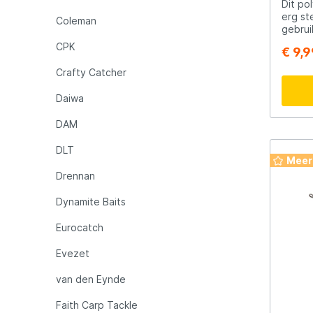
Dit po
erg st
Coleman
gebrui
Rozemijer
Salmo
touw i
CPK
€ 9,9
tuigag
aanmeerlijn. Let op!
Crafty Catcher
Senshu
Shakes
geschi
volgen
Daiwa
hijsen
goeder
Spiderwire
Spro
DAM
klimme
schom
DLT
Meer
Team Deep Sea
Traxis
Drennan
Dynamite Baits
Viper
Waters
Eurocatch
Yuki
Evezet
van den Eynde
Faith Carp Tackle