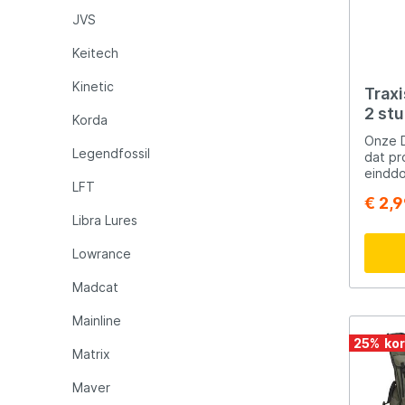
JVS
Keitech
Kinetic
Trax
2 st
Korda
Onze Di
Legendfossil
dat pr
einddo
LFT
vissen
€ 2,
vervel
Libra Lures
visser
hebben
Lowrance
hengel
in all
Madcat
kunt b
ontwor
schepn
Mainline
maken. Of je nu een standaard
25
%
hebt o
Matrix
we heb
doppe
Maver
voldoe