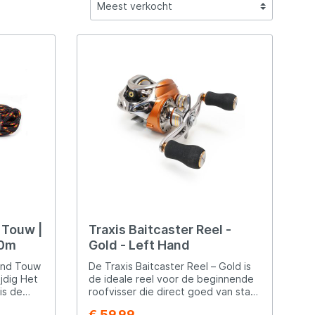
ewaren
soires
Opbergen & Transport
Sets
Tassen & Foudralen
Sets
Tassen & Foudralen
Penhengels & Stalkerhengels
Tenten & Paraplu's
DAM
Hengels
rhengels
tkarren
Stretchers & Slaapzakken
Vishengels
Vismolens
Strandhengels
Festival
Eurocatch
t
Vislood & Voerkorven
Vislijnen
Onderlijnen & Toebehoren
en
Vislijnen
Winkle pickers
FISH-XPRO
Fox Rage Predator
Guru
 Touw |
Traxis Baitcaster Reel -
JVS
10m
Gold - Left Hand
vend Touw
De Traxis Baitcaster Reel – Gold is
Legendfossil
g Het
de ideale reel voor de beginnende
is de
roofvisser die direct goed van start
ei
wil gaan. Deze stijlvolle
€ 59,99