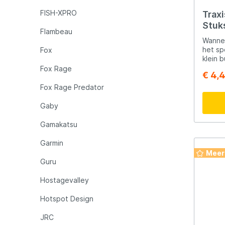
FISH-XPRO
Traxi
Stuk
Flambeau
Wannee
het sp
Fox
klein b
aan he
Fox Rage
€ 4,
heeft 
beginn
Fox Rage Predator
gevord
snoek 
Gaby
elke vi
juiste
Gamakatsu
Garmin
Meer
Guru
Hostagevalley
Hotspot Design
JRC