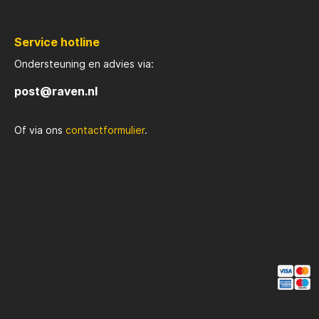
Rozemijer
Salmo
Service hotline
Ondersteuning en advies via:
Senshu
Shakes
post@raven.nl
Spiderwire
Spro
Of via ons
contactformulier
.
Team Deep Sea
Traxis
Viper
Waters
Yuki