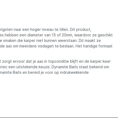
Madcat
Midnight Moon
gsten naar een hoger niveau te tillen. Dit product,
Mold Craft
lies hebben een diameter van 15 of 20mm, waardoor ze geschikt
e smaken die karper niet kunnen weerstaan. Dit maakt ze
nde aas om meerdere visdagen te beslaan. Het handige formaat
Nays
orgt ervoor dat je aas in topconditie blijft en de karper keer
Penn
arptec een uitstekende keuze. Dynamite Baits staat bekend om
ynamite Baits en bereid je voor op indrukwekkende
Preston
Raven
Rive