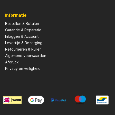
Savage Gear
Informatie
Bestellen & Betalen
peare
Shimano
Garantie & Reparatie
Inloggen & Account
Levertijd & Bezorging
Tackle Porn
Retourneren & Ruilen
Algemene voorwaarden
Troutlook
Afdruck
Privacy en veiligheid
ide
Westin