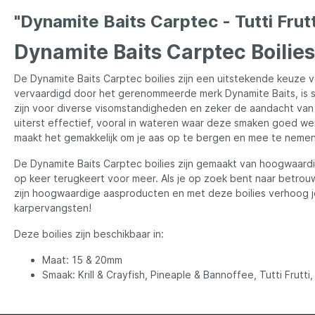
LFT
Libra L
"Dynamite Baits Carptec - Tutti Frut
Mainline
Matrix
Dynamite Baits Carptec Boilies
De Dynamite Baits Carptec boilies zijn een uitstekende keuze v
Minn Kota
Mitchel
vervaardigd door het gerenommeerde merk Dynamite Baits, is s
zijn voor diverse visomstandigheden en zeker de aandacht van
uiterst effectief, vooral in wateren waar deze smaken goed w
MTC
Muck B
maakt het gemakkelijk om je aas op te bergen en mee te nemen 
De Dynamite Baits Carptec boilies zijn gemaakt van hoogwaardig
Ondex Spinners
Owner
op keer terugkeert voor meer. Als je op zoek bent naar betrou
zijn hoogwaardige aasproducten en met deze boilies verhoog je
karpervangsten!
Plano
Polaroi
Deze boilies zijn beschikbaar in:
Maat: 15 & 20mm
Pro Line
Pro Tac
Smaak: Krill & Crayfish, Pineaple & Bannoffee, Tutti Frutt
Raymarine
Rapala