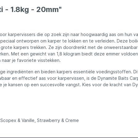
ures
Lowrance
ti - 1.8kg - 20mm"
Maver
oor karpervissers die op zoek zijn naar hoogwaardig aas om hun van
l
MK Quattro
peciaal ontworpen om karper te lokken en te verleiden. Deze boi
 grote karpers trekken. Ze zijn doordrenkt met de onweerstaanbar
erken. Met een gewicht van 1,8 kilogram biedt deze emmer voldoe
oot
Nash
naar je favoriete visstekken.
e ingrediënten en bieden karpers essentiële voedingsstoffen. Dit z
PB Products
wbaar en effectief aas voor karpervissen, is de Dynamite Baits C
 je kansen op een succesvolle vangst. Kies voor de kracht van D
d
Pole Position
kle
Prologic
i, Scopex & Vanille, Strawberry & Creme
Ridgemonkey