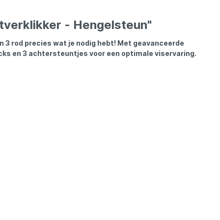
Madcat
tverklikker - Hengelsteun"
Midnight Moon
n 3 rod precies wat je nodig hebt! Met geavanceerde
cks en 3 achtersteuntjes voor een optimale viservaring.
Mold Craft
Nays
Penn
Preston
Raven
Rive