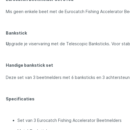
Mis geen enkele beet met de Eurocatch Fishing Accelerator Be
Rozemijer
Salmo
Senshu
Shakes
Bankstick
U
pgrade je viservaring met de Telescopic Banksticks. Voor stabi
Spiderwire
Spro
Handige bankstick set
Team Deep Sea
Traxis
Deze set van 3 beetmelders met 6 banksticks en 3 achtersteuntj
Viper
Waters
Specificaties
Yuki
Set van 3 Eurocatch Fishing Accelerator Beetmelders