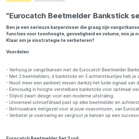
LFT
Libra L
"Eurocatch Beetmelder Bankstick set
Mainline
Matrix
Ben je een serieuze karpervisser die graag zijn vangstkan
functies voor toonhoogte, gevoeligheid en volume, mis je n
Minn Kota
Mitchel
Klaar om je visstrategie te verbeteren?
Voordelen
MTC
Muck B
- Verhoog je vangstkansen met de Eurocatch Beetmelder Bankst
- Met 3 beetmelders, 6 banksticks en 3 achtersteuntjes heb je a
Ondex Spinners
Owner
- Nooit meer een aanbeet missen dankzij het luide signaal van 
- Eenvoudig in hoogte verstelbare banksticks voor optimaal vis
- Stijlvol zwart design voor een moderne uitstraling.
Plano
Polaroi
- Universeel schroefdraad past op elke beetmelder en achters
- Betrouwbare metgezel voor al jouw visavonturen, van Euroca
- Verbeter je viservaring en vergroot je kansen op een succesv
Pro Line
Pro Tac
Raymarine
Rapala
Eurocatch Beetmelder Set 3 rod