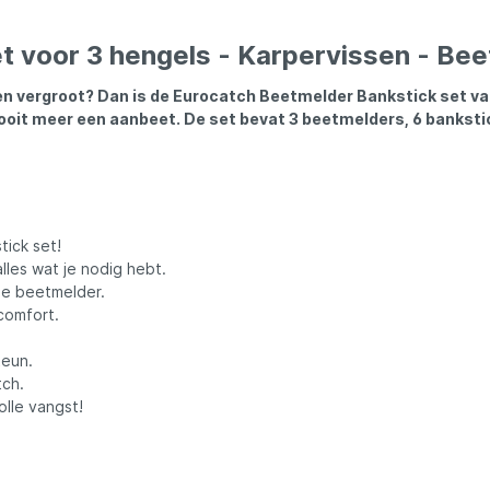
ures
Lowrance
 voor 3 hengels - Karpervissen - Bee
Maver
sen vergroot? Dan is de Eurocatch Beetmelder Bankstick set va
ooit meer een aanbeet. De set bevat 3 beetmelders, 6 banksti
l
MK Quattro
oot
Nash
ick set!
lles wat je nodig hebt.
PB Products
de beetmelder.
comfort.
d
Pole Position
teun.
tch.
olle vangst!
kle
Prologic
Ridgemonkey