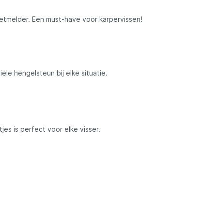
etmelder. Een must-have voor karpervissen!
Savage Gear
peare
Shimano
ele hengelsteun bij elke situatie.
Tackle Porn
Troutlook
es is perfect voor elke visser.
ide
Westin