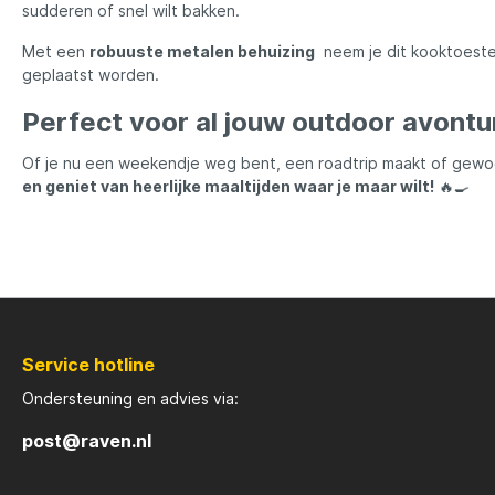
sudderen of snel wilt bakken.
Met een
robuuste metalen behuizing
neem je dit kooktoeste
Rozemijer
Salmo
geplaatst worden.
Perfect voor al jouw outdoor avontu
Senshu
Shakes
Of je nu een weekendje weg bent, een roadtrip maakt of gewoo
en geniet van heerlijke maaltijden waar je maar wilt!
🔥🍳
Spiderwire
Spro
Team Deep Sea
Traxis
Viper
Waters
Service hotline
Yuki
Ondersteuning en advies via:
post@raven.nl