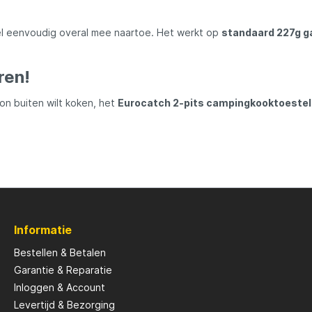
l eenvoudig overal mee naartoe. Het werkt op
standaard 227g g
Savage Gear
ren!
peare
Shimano
n buiten wilt koken, het
Eurocatch 2-pits campingkooktoestel
Tackle Porn
Troutlook
ide
Westin
Informatie
Bestellen & Betalen
Garantie & Reparatie
Inloggen & Account
Levertijd & Bezorging