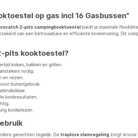
ures
Lowrance
oktoestel op gas incl 16 Gasbussen"
Maver
rocatch 2-pits campingkooktoestel
biedt je maximale flexibili
verzekerd van een betrouwbare en efficiënte kookervaring. Dit com
l
MK Quattro
-pits kooktoestel?
oot
Nash
ertijd koken, bakken en grillen.
aanstekers nodig.
PB Products
 en reizen.
 voor buitengebruik.
ebruiksklaar.
d
Pole Position
le kookresultaten.
htig.
rig kookplezier.
kle
Prologic
gebruik
Ridgemonkey
rdere gerechten tegelijk. De
traploze vlamregeling
zorgt ervoor d