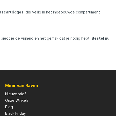
ascartridges
, die veilig in het ingebouwde compartiment
Scotty
Solar
biedt je de vrijheid en het gemak dat je nodig hebt.
Bestel nu
Tasty Baits
Veltic Spinners
X2
Meer van Raven
Nieuwsbrief
Onze Winkels
Blog
Black Friday