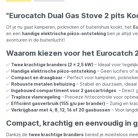
LFT
Libra L
"Eurocatch Dual Gas Stove 2 pits Ko
Mainline
Matrix
Of je nu gaat kamperen, picknicken of buitenshuis kookt, het
Eu
en een
handige elektrische piëzo-ontsteking
ben je altijd 
Minn Kota
Mitchel
avonturen in de buitenlucht!
Waarom kiezen voor het Eurocatch 2
MTC
Muck B
✅
Twee krachtige branders (2 x 2,5 kW)
– Ideaal voor tegelijk
✅
Handige elektrische piëzo-ontsteking
– Geen lucifers of 
Ondex Spinners
Owner
✅
Compact en draagbaar
– Perfect voor kamperen, picknicken
✅
Robuuste metalen behuizing
– Stabiel en duurzaam, ideaal
✅
Ingebouwd compartiment voor 2 gascartridges
– Direct g
Plano
Polaroi
✅
Traploze vlamregeling
– Precieze hittecontrole voor optima
✅
Efficiënt gasverbruik (155 g/u per brander)
– Zuinig en krac
✅
Verkrijgbaar met 4, 8, 12, 16 of 20 gasbussen
– Voor langdu
Pro Line
Pro Tac
Compact, krachtig en eenvoudig in 
Raymarine
Rapala
Dankzij de
twee krachtige branders
bereid je moeiteloos mee