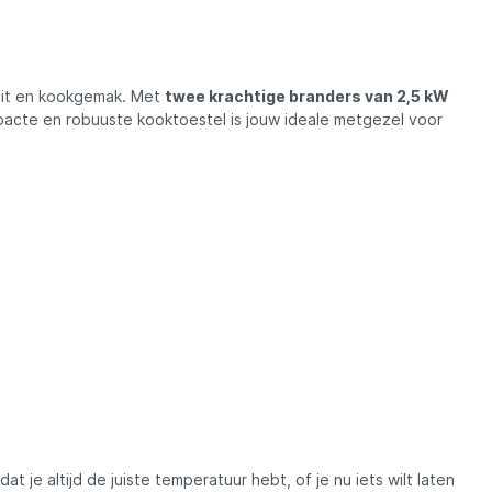
Madcat
Midnight Moon
teit en kookgemak. Met
twee krachtige branders van 2,5 kW
pacte en robuuste kooktoestel is jouw ideale metgezel voor
Mold Craft
Nays
Penn
Preston
Raven
Rive
at je altijd de juiste temperatuur hebt, of je nu iets wilt laten