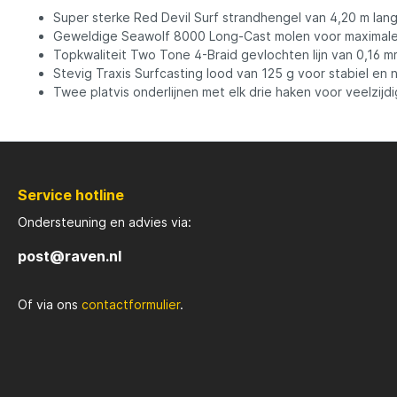
Super sterke Red Devil Surf strandhengel van 4,20 m la
Geweldige Seawolf 8000 Long-Cast molen voor maximal
Rozemijer
Salmo
Topkwaliteit Two Tone 4-Braid gevlochten lijn van 0,16 m
Stevig Traxis Surfcasting lood van 125 g voor stabiel en
Twee platvis onderlijnen met elk drie haken voor veelzijdi
Senshu
Shakes
Spiderwire
Spro
Service hotline
Team Deep Sea
Traxis
Ondersteuning en advies via:
post@raven.nl
Viper
Waters
Of via ons
contactformulier
.
Yuki