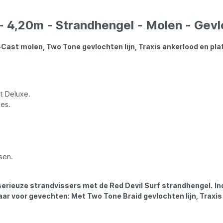
ures
Lowrance
 4,20m - Strandhengel - Molen - Gevloc
Maver
st molen, Two Tone gevlochten lijn, Traxis ankerlood en platvi
l
MK Quattro
oot
Nash
t Deluxe.
ies.
PB Products
d
Pole Position
sen.
erieuze strandvissers met de Red Devil Surf strandhengel.
kle
Prologic
In
aar voor gevechten: Met Two Tone Braid gevlochten lijn, Traxis 
Ridgemonkey