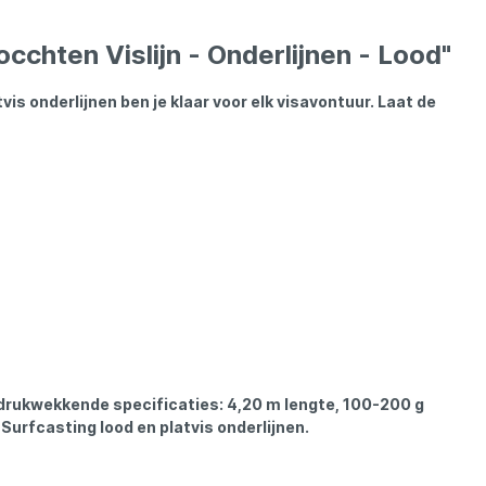
Madcat
chten Vislijn - Onderlijnen - Lood"
Midnight Moon
s onderlijnen ben je klaar voor elk visavontuur. Laat de
Mold Craft
Nays
Penn
Preston
drukwekkende specificaties: 4,20 m lengte, 100-200 g
Raven
Surfcasting lood en platvis onderlijnen.
Rive