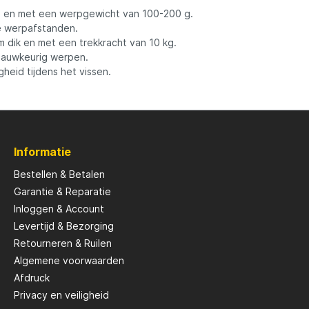
ng en met een werpgewicht van 100-200 g.
e werpafstanden.
Savage Gear
m dik en met een trekkracht van 10 kg.
 nauwkeurig werpen.
gheid tijdens het vissen.
peare
Shimano
Tackle Porn
Informatie
Troutlook
Bestellen & Betalen
Garantie & Reparatie
ide
Westin
Inloggen & Account
Levertijd & Bezorging
Retourneren & Ruilen
Algemene voorwaarden
Afdruck
Privacy en veiligheid