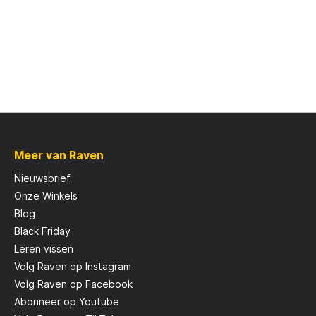
Scotty
Solar
Tasty Baits
Meer van Raven
Veltic Spinners
Nieuwsbrief
Onze Winkels
X2
Blog
Black Friday
Leren vissen
Volg Raven op Instagram
Volg Raven op Facebook
Abonneer op Youtube