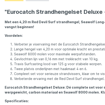
LFT
Libra L
"Eurocatch Strandhengelset Deluxe -
Mainline
Matrix
Met een 4,20 m Red Devil Surf strandhengel, Seawolf Long-Ca
vangst beginnen!
Minn Kota
Mitchel
Voordelen:
MTC
Muck B
Verbeter je viservaring met de Eurocatch Strandhengelse
Lange hengel van 4,20 m voor optimale kracht en prestat
Seawolf 8000 molen voor maximale werpafstanden.
Ondex Spinners
Owner
Gevlochten lijn van 0,16 mm met trekkracht van 10 kg.
Traxis Surfcasting lood van 125 g voor stabiele worpen.
Twee platvis onderlijnen met haakmaat 4 en 6.
Plano
Polaroi
Compleet set voor serieuze strandvissers, klaar om te vis
Verbeterde ervaring met de Red Devil Surf strandhengel.
Eurocatch Strandhengelset Deluxe: Dé complete set voor s
Pro Line
Pro Tac
werpgewicht, carbon materiaal en Seawolf 8000 molen.
Kl
Specificaties:
Raymarine
Rapala