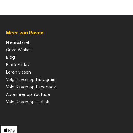
Scotty
Meer van Raven
Solar
Nieuwsbrief
Onze Winkels
Tasty Baits
Blog
Black Friday
Veltic Spinners
Leren vissen
Volg Raven op Instagram
Volg Raven op Facebook
X2
Abonneer op Youtube
Volg Raven op TikTok