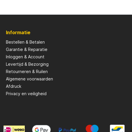
Savage Gear
Informatie
peare
Shimano
Bestellen & Betalen
Garantie & Reparatie
Tackle Porn
Inloggen & Account
Levertijd & Bezorging
Troutlook
Retourneren & Ruilen
Algemene voorwaarden
Afdruck
ide
Westin
Privacy en veiligheid