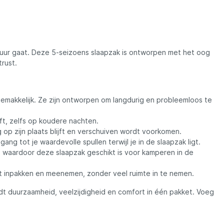
Madcat
Midnight Moon
tuur gaat. Deze 5-seizoens slaapzak is ontworpen met het oog
Mold Craft
rust.
Nays
emakkelijk. Ze zijn ontworpen om langdurig en probleemloos te
ft, zelfs op koudere nachten.
Penn
op zijn plaats blijft en verschuiven wordt voorkomen.
g tot je waardevolle spullen terwijl je in de slaapzak ligt.
e, waardoor deze slaapzak geschikt is voor kamperen in de
Preston
t inpakken en meenemen, zonder veel ruimte in te nemen.
Raven
dt duurzaamheid, veelzijdigheid en comfort in één pakket. Voeg
Rive