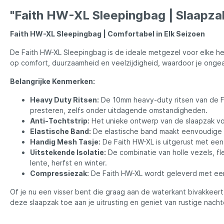
LFT
Libra L
"Faith HW-XL Sleepingbag | Slaapza
Mainline
Matrix
Faith HW-XL Sleepingbag | Comfortabel in Elk Seizoen
De Faith HW-XL Sleepingbag is de ideale metgezel voor elke h
Minn Kota
Mitchel
op comfort, duurzaamheid en veelzijdigheid, waardoor je ong
Belangrijke Kenmerken:
MTC
Muck B
Heavy Duty Ritsen:
De 10mm heavy-duty ritsen van de Fa
presteren, zelfs onder uitdagende omstandigheden.
Anti-Tochtstrip:
Het unieke ontwerp van de slaapzak voo
Ondex Spinners
Owner
Elastische Band:
De elastische band maakt eenvoudige be
Handig Mesh Tasje:
De Faith HW-XL is uitgerust met een 
Uitstekende Isolatie:
De combinatie van holle vezels, fl
Plano
Polaroi
lente, herfst en winter.
Compressiezak:
De Faith HW-XL wordt geleverd met een
Pro Line
Pro Tac
Of je nu een visser bent die graag aan de waterkant bivakkeer
deze slaapzak toe aan je uitrusting en geniet van rustige nach
Raymarine
Rapala