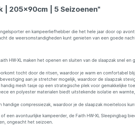
ures
Lowrance
k | 205x90cm | 5 Seizoenen"
Maver
engelsporter en kampeerliefhebber die het hele jaar door op avon
l
MK Quattro
eacht de weersomstandigheden kunt genieten van een goede nacht
oot
Nash
ith HW-XL maken het openen en sluiten van de slaapzak snel en g
rkomt tocht door de ritsen, waardoor je warm en comfortabel blij
PB Products
vestiging aan je stretcher mogelijk, waardoor de slaapzak stevig 
handig mesh tasje op een strategische plek voor gemakkelijke toegan
eece en polyester materialen biedt uitstekende isolatie en warmt
d
Pole Position
 handige compressiezak, waardoor je de slaapzak moeiteloos kun
kle
Prologic
t of een avontuurlijke kampeerder, de Faith HW-XL Sleepingbag bie
ten, ongeacht het seizoen.
Ridgemonkey