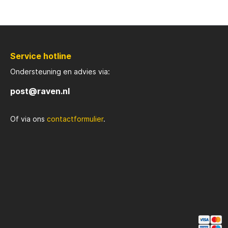
Rozemijer
Salmo
Service hotline
Senshu
Shakes
Ondersteuning en advies via:
Spiderwire
Spro
post@raven.nl
Of via ons
contactformulier
.
Team Deep Sea
Traxis
Viper
Waters
Yuki