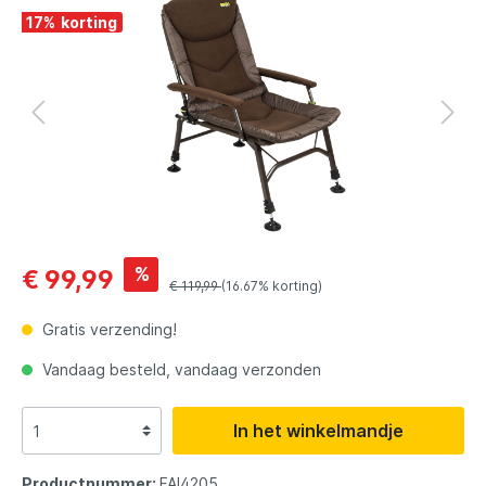
17
%
%
€ 99,99
€ 119,99
(16.67% korting)
Gratis verzending!
Vandaag besteld, vandaag verzonden
In het winkelmandje
Productnummer:
FAI4205