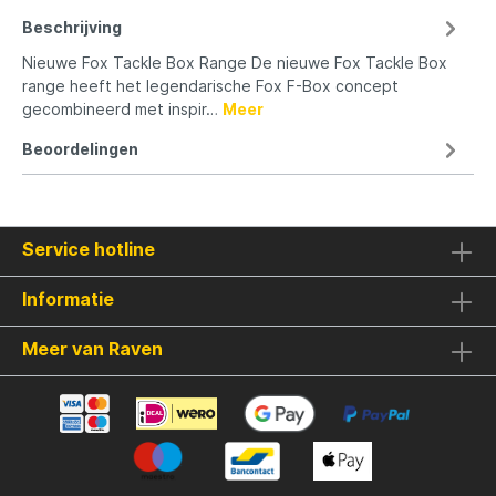
Beschrijving
Nieuwe Fox Tackle Box Range De nieuwe Fox Tackle Box
range heeft het legendarische Fox F-Box concept
gecombineerd met inspir…
Meer
Beoordelingen
Service hotline
Informatie
Meer van Raven