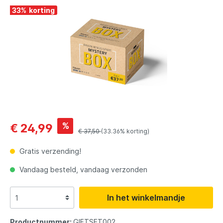
33
%
%
€ 24,99
€ 37,50
(33.36% korting)
Gratis verzending!
Vandaag besteld, vandaag verzonden
In het winkelmandje
Productnummer:
GIFTSET002