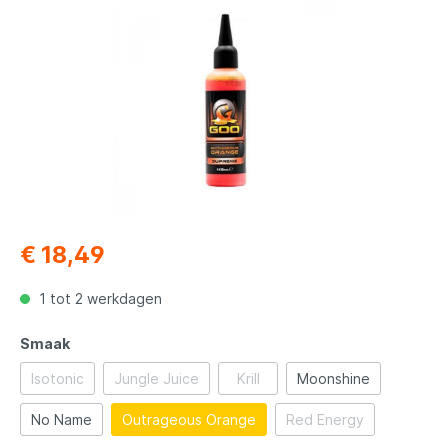
€ 18,49
1 tot 2 werkdagen
Smaak
Isotonic
Jungle Juice
Krill
Moonshine
No Name
Outrageous Orange
Red Energy