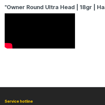
LFT
Libra L
"Owner Round Ultra Head | 18gr | Ha
Mainline
Matrix
Minn Kota
Mitchel
MTC
Muck B
Ondex Spinners
Owner
Plano
Polaroi
Pro Line
Pro Tac
Service hotline
Raymarine
Rapala