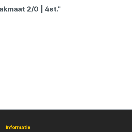
ures
Lowrance
akmaat 2/0 | 4st."
Maver
l
MK Quattro
oot
Nash
PB Products
d
Pole Position
kle
Prologic
Informatie
Ridgemonkey