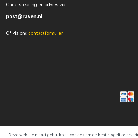
Ondersteuning en advies via:
Rozemijer
Salmo
post@raven.nl
Of via ons
contactformulier
.
Senshu
Shakes
Spiderwire
Spro
Team Deep Sea
Traxis
Viper
Waters
Yuki
Deze website maakt gebruik van cookies om de best mogelijke ervari