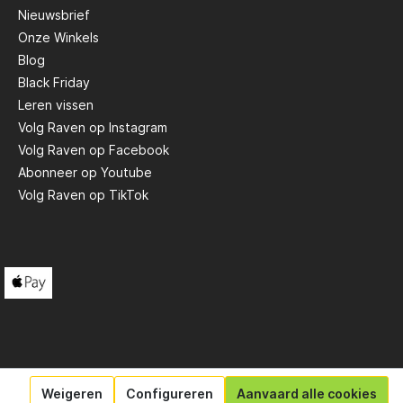
Nieuwsbrief
Onze Winkels
Scotty
Blog
Black Friday
Solar
Leren vissen
Volg Raven op Instagram
Volg Raven op Facebook
Tasty Baits
Abonneer op Youtube
Volg Raven op TikTok
Veltic Spinners
X2
Weigeren
Configureren
Aanvaard alle cookies