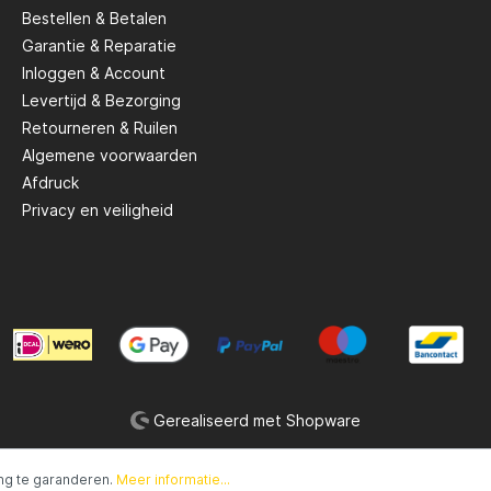
Bestellen & Betalen
Garantie & Reparatie
Savage Gear
Inloggen & Account
Levertijd & Bezorging
peare
Shimano
Retourneren & Ruilen
Algemene voorwaarden
Afdruck
Tackle Porn
Privacy en veiligheid
Troutlook
ide
Westin
Gerealiseerd met Shopware
ng te garanderen.
Meer informatie...