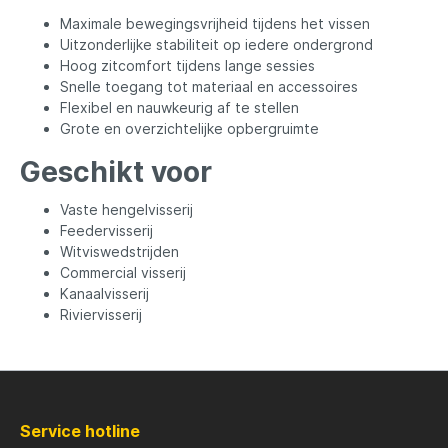
Maximale bewegingsvrijheid tijdens het vissen
Uitzonderlijke stabiliteit op iedere ondergrond
Rozemijer
Salmo
Hoog zitcomfort tijdens lange sessies
Snelle toegang tot materiaal en accessoires
Flexibel en nauwkeurig af te stellen
Senshu
Shakes
Grote en overzichtelijke opbergruimte
Geschikt voor
Spiderwire
Spro
Vaste hengelvisserij
Feedervisserij
Team Deep Sea
Traxis
Witviswedstrijden
Commercial visserij
Kanaalvisserij
Viper
Waters
Riviervisserij
Yuki
Service hotline