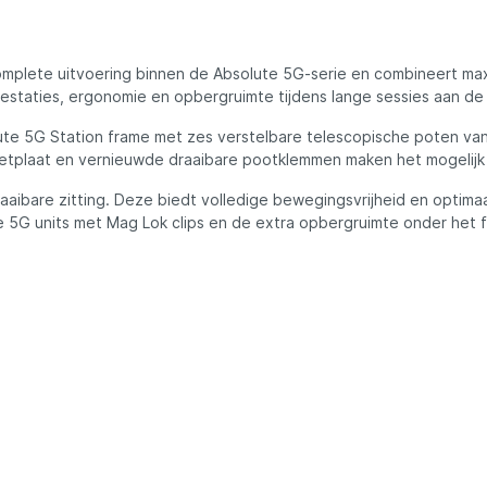
ures
Lowrance
Maver
plete uitvoering binnen de Absolute 5G-serie en combineert maxima
estaties, ergonomie en opbergruimte tijdens lange sessies aan de
l
MK Quattro
ute 5G Station frame met zes verstelbare telescopische poten van
plaat en vernieuwde draaibare pootklemmen maken het mogelijk om
aaibare zitting. Deze biedt volledige bewegingsvrijheid en optim
oot
Nash
e 5G units met Mag Lok clips en de extra opbergruimte onder het f
PB Products
d
Pole Position
kle
Prologic
Ridgemonkey