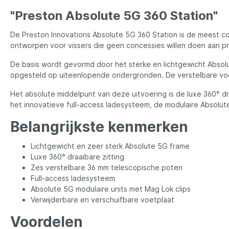
LFT
Libra L
"Preston Absolute 5G 360 Station"
Mainline
Matrix
De Preston Innovations Absolute 5G 360 Station is de meest com
ontworpen voor vissers die geen concessies willen doen aan pr
Minn Kota
Mitchel
De basis wordt gevormd door het sterke en lichtgewicht Absol
opgesteld op uiteenlopende ondergronden. De verstelbare voet
Het absolute middelpunt van deze uitvoering is de luxe 360° dr
MTC
Muck B
het innovatieve full-access ladesysteem, de modulaire Absolut
Belangrijkste kenmerken
Ondex Spinners
Owner
Lichtgewicht en zeer sterk Absolute 5G frame
Luxe 360° draaibare zitting
Plano
Polaroi
Zes verstelbare 36 mm telescopische poten
Full-access ladesysteem
Absolute 5G modulaire units met Mag Lok clips
Pro Line
Pro Tac
Verwijderbare en verschuifbare voetplaat
Voordelen
Raymarine
Rapala