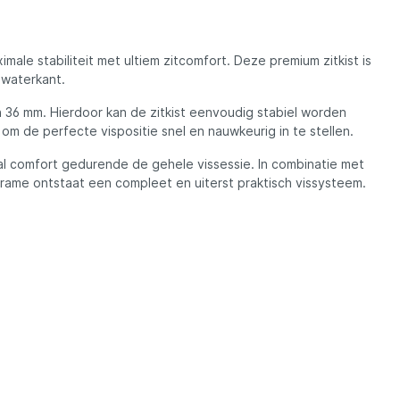
Madcat
Midnight Moon
le stabiliteit met ultiem zitcomfort. Deze premium zitkist is
 waterkant.
Mold Craft
 36 mm. Hierdoor kan de zitkist eenvoudig stabiel worden
 de perfecte vispositie snel en nauwkeurig in te stellen.
aal comfort gedurende de gehele vissessie. In combinatie met
Nays
rame ontstaat een compleet en uiterst praktisch vissysteem.
Penn
Preston
Raven
Rive