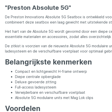
LFT
Libra L
"Preston Absolute 5G"
Mainline
Matrix
De Preston Innovations Absolute 5G Seatbox is ontwikkeld voor
combineert deze seatbox een laag gewicht met uitstekende stabil
Minn Kota
Mitchel
Het hart van de Absolute 5G wordt gevormd door een diepe cen
essentiële materialen en accessoires, zodat alles overzichtelijk
De zitkist is voorzien van de nieuwste Absolute 5G modulaire 
MTC
Muck B
ladesysteem en de verschuifbare voetplaat voor optimaal gebru
Belangrijkste kenmerken
Ondex Spinners
Owner
Compact en lichtgewicht H-frame ontwerp
Diepe centrale opberglade
Plano
Polaroi
Deluxe gevoerde zitting
Full-access ladesysteem
Verwijderbare en verschuifbare voetplaat
Pro Line
Pro Tac
Absolute 5G modulaire units met Mag Lok clips
Voordelen
Raymarine
Rapala