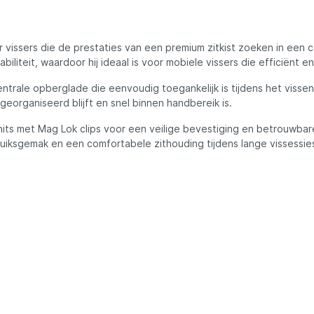
ures
Lowrance
Maver
 vissers die de prestaties van een premium zitkist zoeken in een 
iteit, waardoor hij ideaal is voor mobiele vissers die efficiënt en
l
MK Quattro
trale opberglade die eenvoudig toegankelijk is tijdens het visse
 georganiseerd blijft en snel binnen handbereik is.
units met Mag Lok clips voor een veilige bevestiging en betrouwba
oot
Nash
iksgemak en een comfortabele zithouding tijdens lange vissessie
PB Products
d
Pole Position
kle
Prologic
Ridgemonkey