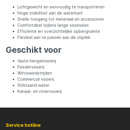
Lichtgewicht en eenvoudig te transporteren
Hoge stabiliteit aan de waterkant
Rozemijer
Salmo
Snelle toegang tot materiaal en accessoires
Comfortabel tijdens lange vissessies
Efficiënte en overzichtelijke opbergruimte
Senshu
Shakes
Flexibel aan te passen aan de visplek
Geschikt voor
Spiderwire
Spro
Vaste hengelvisserij
Feedervisserij
Team Deep Sea
Traxis
Witviswedstrijden
Commercial visserij
Stilstaand water
Viper
Waters
Kanaal- en riviervisserij
Yuki
Service hotline