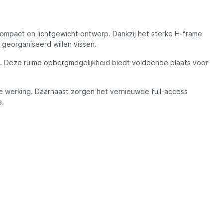
Madcat
Midnight Moon
compact en lichtgewicht ontwerp. Dankzij het sterke H-frame
 georganiseerd willen vissen.
Mold Craft
n. Deze ruime opbergmogelijkheid biedt voldoende plaats voor
re werking. Daarnaast zorgen het vernieuwde full-access
Nays
s.
Penn
Preston
Raven
Rive