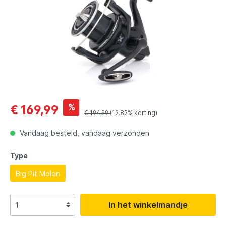
%
€ 169,99
€ 194,99
(12.82% korting)
Vandaag besteld, vandaag verzonden
Type
Big Pit Molen
In het winkelmandje