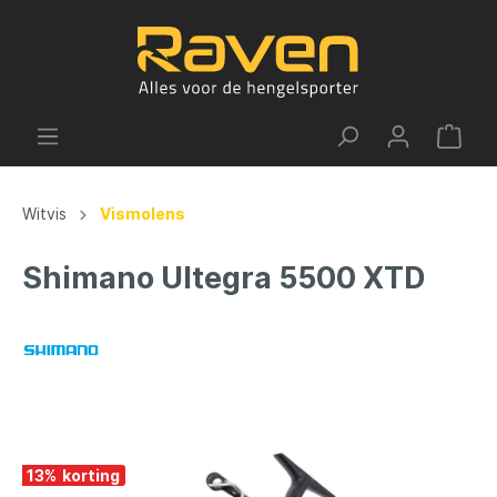
Witvis
Vismolens
Shimano Ultegra 5500 XTD
13
%