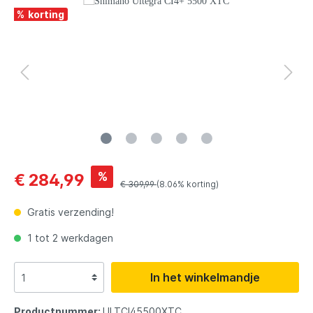
%
%
€ 284,99
€ 309,99
(8.06% korting)
Gratis verzending!
1 tot 2 werkdagen
In het winkelmandje
Productnummer:
ULTCI45500XTC