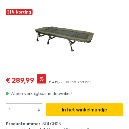
31
%
%
€ 289,99
€ 419,99
(30.95% korting)
Alleen verkrijgbaar in de winkel!
In het winkelmandje
Productnummer:
SOLCH08