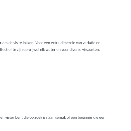
Madcat
Midnight Moon
Mold Craft
r om de vis te lokken. Voor een extra dimensie van variatie en
tief te zijn op vrijwel elk water en voor diverse vissoorten.
Nays
Penn
Preston
Raven
aren visser bent die op zoek is naar gemak of een beginner die een
Rive