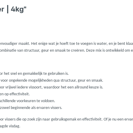
ures
Lowrance
r | 4kg"
Maver
l
MK Quattro
eenvoudiger maakt. Het enige wat je hoeft toe te voegen is water, en je bent klaa
binatie van structuur, geur en smaak te creëren. Deze mix is ontwikkeld om effec
oot
Nash
PB Products
 het snel en gemakkelijk te gebruiken is.
 voor ongekende mogelijkheden qua structuur, geur en smaak.
or vrijwel iedere vissoort, waardoor het een allround keuze is.
d
Pole Position
n op effectiviteit.
schillende voorkeuren te voldoen.
zowel beginnende als ervaren vissers.
kle
Prologic
or vissers die op zoek zijn naar gebruiksgemak en effectiviteit. Of je nu een erv
aagde visdag.
Ridgemonkey