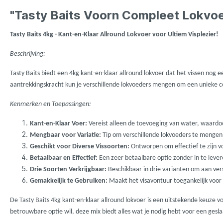
LFT
Libra L
"Tasty Baits Voorn Compleet Lokvoe
Mainline
Matrix
Tasty Baits 4kg - Kant-en-Klaar Allround Lokvoer voor Ultiem Visplezier!
Beschrijving:
Minn Kota
Mitchel
Tasty Baits biedt een 4kg kant-en-klaar allround lokvoer dat het vissen nog 
aantrekkingskracht kun je verschillende lokvoeders mengen om een unieke com
MTC
Muck B
Kenmerken en Toepassingen:
Ondex Spinners
Owner
Kant-en-Klaar Voer:
Vereist alleen de toevoeging van water, waardoor
Mengbaar voor Variatie:
Tip om verschillende lokvoeders te mengen
Geschikt voor Diverse Vissoorten:
Ontworpen om effectief te zijn vo
Plano
Polaroi
Betaalbaar en Effectief:
Een zeer betaalbare optie zonder in te levere
Drie Soorten Verkrijgbaar:
Beschikbaar in drie varianten om aan ver
Gemakkelijk te Gebruiken:
Maakt het visavontuur toegankelijk voor 
Pro Line
Pro Tac
De Tasty Baits 4kg kant-en-klaar allround lokvoer is een uitstekende keuze vo
betrouwbare optie wil, deze mix biedt alles wat je nodig hebt voor een gesl
Raymarine
Rapala