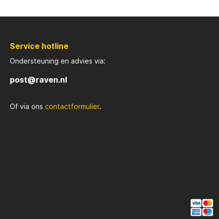
Rozemijer
Salmo
Service hotline
Senshu
Shakes
Ondersteuning en advies via:
post@raven.nl
Spiderwire
Spro
Of via ons
contactformulier
.
Team Deep Sea
Traxis
Viper
Waters
Yuki