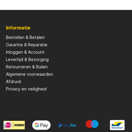
Savage Gear
Informatie
peare
Shimano
Bestellen & Betalen
Garantie & Reparatie
Tackle Porn
Inloggen & Account
Levertijd & Bezorging
Retourneren & Ruilen
Troutlook
Algemene voorwaarden
Afdruck
ide
Westin
Privacy en veiligheid